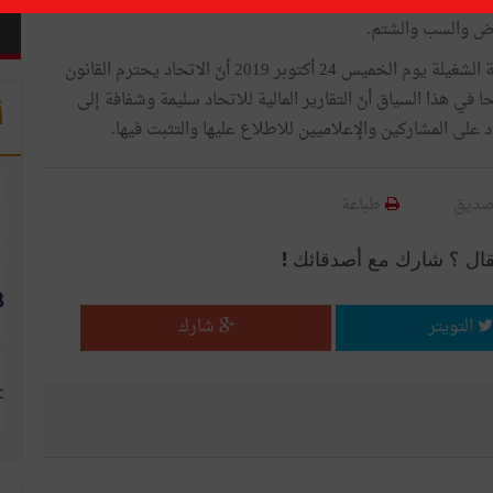
لطبّوبي إنّ كل التصريحات والاتهامات الموجّهة باطلا ضد المنظمة
اض والسب والشتم.
وأضاف خلال إشرافه على المكتب التنفيذي الموسّع للمنظّمة الشغيلة يوم الخميس 24 أكتوبر 2019 أنّ الاتحاد يحترم القانون
 في هذا السياق أنّ التقارير المالية للاتحاد سليمة وشفافة إلى
أ
على المشاركين والإعلاميين للاطلاع عليها والتثبت فيها.
صديق
طباعة
قال ؟ شارك مع أصدقائك !
التويتر
شارك