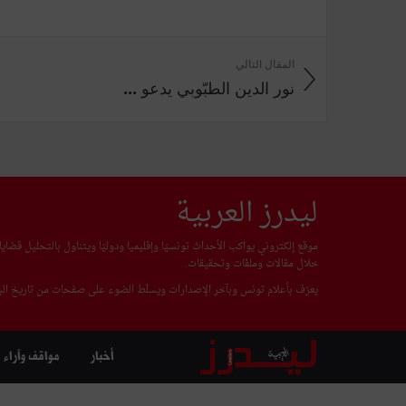
المقال التالي
نور الدين الطبّوبي يدعو ...
ليدرز العربية
موقع إلكتروني يواكب الأحداث تونسيّا وإقليميا ودوليّا ويتناول بالتحليل قضا
خلال مقالات وملفّات وتحقيقات.
يعرّف بأعلام تونس وبآخر الإصدارات ويسلّط الضوء على صفحات من تاريخ البل
أخبار
مواقف وآراء