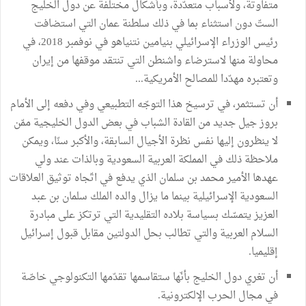
متفاوتة، ولأسباب متعدّدة، وبأشكال مختلفة عن دول الخليج
الستّ دون استثناء بما في ذلك سلطنة عمان التي استضافت
رئيس الوزراء الإسرائيلي بنيامين نتنياهو في نوفمبر 2018، في
محاولة منها لاسترضاء واشنطن التي تنتقد موقفها من إيران
وتعتبره مهدّدا للمصالح الأمريكية...
أن تستثمر، في ترسيخ هذا التوجّه التطبيعي وفي دفعه إلى الأمام
بروز جيل جديد من القادة الشباب في بعض الدول الخليجية ممّن
لا ينظرون إليها نفس نظرة الأجيال السابقة، والأكبر سنّا، ويمكن
ملاحظة ذلك في المملكة العربية السعودية وبالذات عند ولي
عهدها الأمير محمد بن سلمان الذي يدفع في اتّجاه توثيق العلاقات
السعودية الإسرائيلية بينما ما يزال والده الملك سلمان بن عبد
العزيز يتمسّك بسياسة بلاده التقليدية التي ترتكز على مبادرة
السلام العربية والتي تطالب بحل الدولتين مقابل قبول إسرائيل
إقليميا.
أن تغري دول الخليج بأنّها ستقاسمها تقدّمها التكنولوجي خاصّة
في مجال الحرب الإلكترونية.