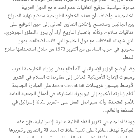
مبادرة سياسية لتوقيع اتفاقيات عدم اعتداء مع الدول العربية
الخليجية»، وأضاف، أنّ «هذه الخطوة التاريخية ستضع نهاية للصراع
بين الجانبين وستسمح بإطلاق التعاون المدني إلى حين التوقيع على
اتفاقيات سلام»، وكأنّه باختيار التاريخ أراد أن يبرز «التطوّر الجوهريّ»
الذي شهدته العلاقات مع دول الخليج التي كانت اضطلعت بدور
محوري في حرب السادس من أكتوبر 1973 من خلال استخدامها سلاح
النفط.
وقد أوضح الوزير الإسرائيلي أنّه أطلع بعض وزراء الخارجية العرب
ومبعوث الإدارة الأمريكية الخاصّ إلى مفاوضات السلام في الشرق
الأوسط جيسون غرينبلات Jason Greenblatt على المبادرة الجديدة
أثناء زيارته الأخيرة إلى نيويورك للمشاركة في أعمال الجمعية العامة
للأمم المتحدة، وأنّه سيواصل العمل على «تعزيز مكانة إسرائيل في
المنطقة والعالم».
ووفقا لما جاء في تقرير القناة الثانية عشرة الإسرائيلية، فإنّ هذه
المبادرة تهدف، علاوة على تنمية علاقات الصداقة والتعاون وتعزيزها