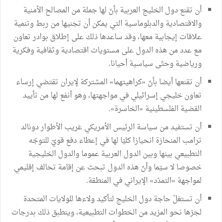
أن تقنع دول الخليج العربية بأنّ لها جملة من المصالح الأمنية
والاقتصادية والدبلوماسية التي يمكن أن تجنيها من ربط وتنمية
علاقات إيجابية معها، وقد ساعدها ذلك على إطلاق بوادر تعاون
مع عدد من هذه الدول على مستويات اقتصادية وثقافية وفكرية
ورياضية وحتّى سياسية أحيانا.
أن تقنعها أيضا بأنّ «كراهيتهما» المشتركة لإيران تقتضي إرساء
تعاون خليجي إسرائيلي في مواجهتها، وهو أنفع لها من تأييد
القضية الفلسطينية «الخاسرة».
أن تستفيد من سياسة الرئيس الأمريكي غريب الأطوار دونالد
ترامب المنحازة انحيازا كليّا لها في إعطاء دفع قويّ للتوجّه
التطبيعي بينها وبين الدول العربية عموما والدول الخليجية
خصوصا لا سيّما وأنّ هذه الدول تبحث عن إقامة تحالف إقليمي
لمواجهة «التمدّد» الإيراني في المنطقة.
أن تستغلّ حاجة دول الخليج لتأكيد ولاءها للولايات المتحدة
لجرّها نحو المزيد من الخطوات التطبيعية، وينطبق ذلك بدرجات