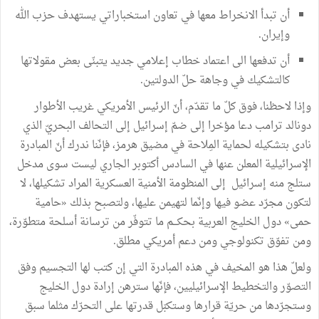
أن تبدأ الانخراط معها في تعاون استخباراتي يستهدف حزب الله
وإيران.
أن تدفعها الى اعتماد خطاب إعلامي جديد يتبنّى بعض مقولاتها
كالتشكيك في وجاهة حلّ الدولتين.
وإذا لاحظنا، فوق كلّ ما تقدّم، أنّ الرئيس الأمريكي غريب الأطوار
دونالد ترامب دعا مؤخرا إلى ضمّ إسرائيل إلى التحالف البحريّ الذي
نادى بتشكيله لحماية المِلاحة في مضيق هرمز، فإنّنا ندرك أنّ المبادرة
الإسرائيلية المعلن عنها في السادس أكتوبر الجاري ليست سوى مدخل
ستلج منه إسرائيل إلى المنظومة الأمنية العسكرية المراد تشكيلها، لا
لتكون مجرّد عضو فيها وإنّما لتهيمن عليها، ولتصبح بذلك «حامية
حمى» دول الخليج العربية بحكـــم ما تتوفّر من ترسانة أسلحة متطوّرة،
ومن تفوّق تكنولوجي ومن دعم أمريكي مطلق.
ولعلّ هذا هو المخيف في هذه المبادرة التي إن كتب لها التجسيم وفق
التصوّر والتخطيط الإسرائيليين، فإنّها سترهن إرادة دول الخليج
وستجرّدها من حريّة قرارها وستكبّل قدرتها على التحرّك مثلما سبق