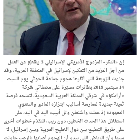
إنّ «المكر» المزدوج الأمريكي الإسرائيلي لا ينقطع عن العمل
من أجل المزيد من التمكين لإسرائيل في المنطقة العربية، وقد
جاءت الزوبعة التي أثارها هجوم جماعة الحوثي يوم السبت
14 سبتمبر 2019 بطائرات مسيّرة على مصفاتي شركة
»أرامكوّ« في شرقي المملكة العربية السعودية، لتمنحه فرصة
ثمينة جديدة لممارسة أساليب ابتزازه المادي والمعنوي
المعهودة إذ عملت واشنطن وتل أبيب، اليد في اليد، على
استغلال هذا الحدث الخطير، دون ريب، للتقدّم خطوات أخرى
على طريق التطبيع بين دول الخليج العربية وبين إسرائيل، لا
سيما وأنّ الرياض التي يبدو أنّ الهجوم أصابها بالرعب حاولت