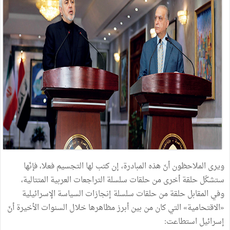
ويرى الملاحظون أنّ هذه المبادرة، إن كتب لها التجسيم فعلا، فإنّها
ستشكّل حلقة أخرى من حلقات سلسلة التراجعات العربية المتتالية،
وفي المقابل حلقة من حلقات سلسلة إنجازات السياسة الإسرائيلية
«الاقتحامية» التي كان من بين أبرز مظاهرها خلال السنوات الأخيرة أنّ
إسرائيل استطاعت: