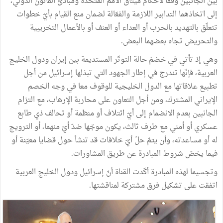
بين الجانبين وفقًا لأحكام ميثاق الأمم المتحدة ومبادئ القانون الدولي،
إلى اتخاذهما التدابير اللازمة والفعّالة لضمان منع القيام بأيّ خطوات
تتعلّق بالتهديد بالحرب أو العداء أو العنف أو بالأعمال التخريبية
والتحريض تجاه بعضهما البعض.
وهي إذ تأتي في خضمّ حالة التوتّر المستديمة بين إيران ودول الخليج
العربية، فإنّها تندرج في إطار الجهود التي تبذلها إسرائيل من أجل
تطبيع علاقاتها مع الدول الخليجية للوقوف معا في وجه الخصم
الإيراني المشترك، ومن أجل التعاون على محاربة الإرهاب، مع التزام
الجانبين بعدم الانضمام إلى أيّ ائتلاف أو منظمة أو تحالف ذي طابع
عسكري أو أمني مع طرف ثالث، يكون موجّها ضدّ أيّ منهما، أو الترويج
له أو مساعدته، وأن يتمّ حلّ أيّ خلافات قد تنشأ حول قضايا معيّنة أو
فيما يخصّ شروط المبادرة عن طريق المشاورات.
وتجسيما لهذه المبادرة أكّدت القناة أنّ إسرائيل ودول الخليج العربية
اتفقت على تشكيل فرق مشتركة لمناقشتها.