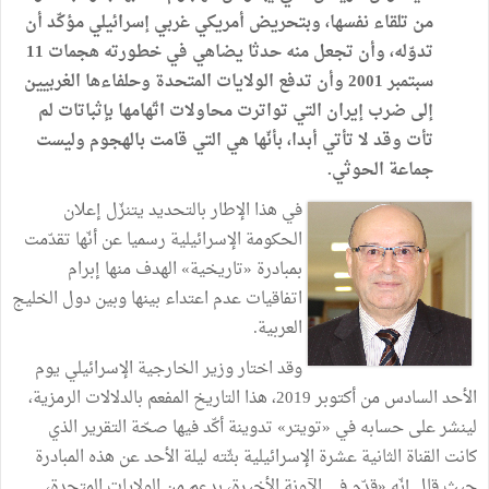
من تلقاء نفسها، وبتحريض أمريكي غربي إسرائيلي مؤكّد أن
تدوّله، وأن تجعل منه حدثا يضاهي في خطورته هجمات 11
سبتمبر 2001 وأن تدفع الولايات المتحدة وحلفاءها الغربيين
إلى ضرب إيران التي تواترت محاولات اتّهامها بإثباتات لم
تأت وقد لا تأتي أبدا، بأنّها هي التي قامت بالهجوم وليست
جماعة الحوثي.
في هذا الإطار بالتحديد يتنزّل إعلان
الحكومة الإسرائيلية رسميا عن أنّها تقدّمت
بمبادرة «تاريخية» الهدف منها إبرام
اتفاقيات عدم اعتداء بينها وبين دول الخليج
العربية.
وقد اختار وزير الخارجية الإسرائيلي يوم
الأحد السادس من أكتوبر 2019، هذا التاريخ المفعم بالدلالات الرمزية،
لينشر على حسابه في «تويتر» تدوينة أكّد فيها صحّة التقرير الذي
كانت القناة الثانية عشرة الإسرائيلية بثّته ليلة الأحد عن هذه المبادرة
حيث قال إنّه «قدّم في الآونة الأخيرة، بدعم من الولايات المتحدة،