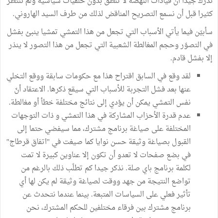
ندرك جيدا أن قيادات النهضة لا تنطق بدون خلفيات سياسية ولم ننتظر
كثيرا قبل أن نسمع التصريح المناقض لذلك من طرف السيد الهاروني.
سأبيّن فيما يأتي الأسباب التي تجعل من هذا التمشي تمشيا ينبئ بفشل
في التصوّر وحجم المغالطة الشعبية التي تجعل من هذا التصور لا ينذر
إلا بفشل قادم.
لقد وقع في السابق اقتراح هذا مع حكومات سابقة ووقع التخلي
عنها بعد فشل التجربة للأسباب التي سيقع ذكرها. الاعتقاد أنّ
نفس التمشي يمكن أن يؤدي إلى نتائج مختلفة خطأ أو مغالطة.
عدم قدرة الأحزاب المشاركة في هذا التمشي و ذات التوجهات
المختلفة على صياغة برنامج مشترك، مما سيفضي حتما إلى
القبول بصياغة وثيقة حسن نوايا كما صيغت في "اتفاق قرطاج"
في بضع صفحات لا تعدو أن تكون إلا عناوين كبيرة لا تمت
لكلمة برنامج باي صلة. نذكر جيدا كم تطلّب ذلك بالرغم من
تواضع النتيجة من جهد ووقت لصياغة وثيقة لم يكن لها أي
تأثير فعلي على السياسات المتبعة. بينما عندما نتحدث عن
برنامج مشترك بين فرقاء مختلفين للحكم المشترك، نحن