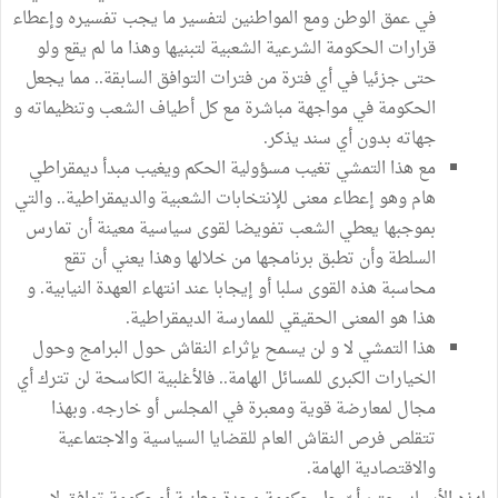
في عمق الوطن ومع المواطنين لتفسير ما يجب تفسيره وإعطاء
قرارات الحكومة الشرعية الشعبية لتبنيها وهذا ما لم يقع ولو
حتى جزئيا في أي فترة من فترات التوافق السابقة.. مما يجعل
الحكومة في مواجهة مباشرة مع كل أطياف الشعب وتنظيماته و
جهاته بدون أي سند يذكر.
مع هذا التمشي تغيب مسؤولية الحكم ويغيب مبدأ ديمقراطي
هام وهو إعطاء معنى للإنتخابات الشعبية والديمقراطية.. والتي
بموجبها يعطي الشعب تفويضا لقوى سياسية معينة أن تمارس
السلطة وأن تطبق برنامجها من خلالها وهذا يعني أن تقع
محاسبة هذه القوى سلبا أو إيجابا عند انتهاء العهدة النيابية. و
هذا هو المعنى الحقيقي للممارسة الديمقراطية.
هذا التمشي لا و لن يسمح بإثراء النقاش حول البرامج وحول
الخيارات الكبرى للمسائل الهامة.. فالأغلبية الكاسحة لن تترك أي
مجال لمعارضة قوية ومعبرة في المجلس أو خارجه. وبهذا
تتقلص فرص النقاش العام للقضايا السياسية والاجتماعية
والاقتصادية الهامة.