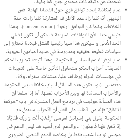
نتحدث عن وثيقة ذات محتوى جدي كما وكيفا.
عدم إمكانية إيجاد توافق قوي حول القضايا الهامة. فمن
البديهي أنّه كلما زاد عدد الأطراف المشاركة كلما زادت حدة
الخلافات وكلما كان التوافق "رخوا" (concencus mou)، وهذا
طبيعي جدا.. لأنّ التوافقات السريعة لا يمكن أن تكون إلا في
الحد الأدنى و سيكون هذا سببا رئيسيا للفشل فبلادنا تحتاج إلى
سياسات قطيعة حقيقية ومدروسة في عديد الميادين الحيوية.
عدم توفر الدعم السياسي للحكومة.. وهذا أثبتته تجارب الحكم
السابقة.. أحزاب الحكم ستحاول التأثير خاصة على التعيينات
في مؤسسات الدولة (وظائف عليا، منشئات، سفراء، ولاة،
معتمدين...) وستكون هذه المسائل أسباب خلافات بين الحكومة
والأحزاب المساندة لها وبين الأحزاب نفسها. أما إذا سلمنا أنّ
هذه المسألة عولجت في برنامج العمل المشترك في باب "حوكمة
الاتفاق" فإنّه من الأغلب على الظن أنّ الأحزاب ستعمل مع
الحكومة بقول بني إسرائيل لموسى "إِذْهَبْ أَنْتَ وَ رَبُّكَ فَقَاتِلَا
إَنّا نَحْنُ هَهُنَا قَاعِدُونْ" .. والدعم الذي أعنيه هنا ليس الدعم في
مجلس نواب الشعب فقط بل وخاصة الدعم الشعبي الضروري