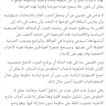
لهذه الأسباب عتبر أنّ حل حكومة وحدة وطنية أوحكومة توافق لا
يمكن أن يكون حلا يسمح بقيادة موحدة وقوية لهذه المرحلة.
لا مناص في تقديري من أن يتحملّ الحزب الفائز بالانتخابات مسؤوليته
وأن يمارس السلطة التي فوضها له الشعب وأن يذهب في ذلك إلى
أقصى ما يستطيع تنفيذه في برامجه كحزب أو كتحالف طبقا لمرجعيته
السياسية والاقتصادية، هذه المرجعية التي انتخبه الشعب على
أساسها.هذا سيضفي وضوحا في المواقف والبرامج ويتجنب الضبابية
المقرفة التي نعيشها. وسيسمح لجموع المواطنين معرفة هوية الأحزاب
الحقيقية وقدرتهم على الإنجاز.
ومن الطبيعي جدا في هذه الحالة أن يرشّح الحزب الناجح شخصيته
الأولى لقيادة الحكومة لاجتناب الحكم من وراء الستائر.. لا يمكن أن
تصح المسؤولية لرئاسة حزب دون أن تصح لرئاسة حكومة. وفي مثال
الديمقراطيات الغربية أحسن مثال لذلك.
وفي صورة عدم تمكن حزب من تشكيل أغلبية برلمانية، يمكن له
التفاوض حول تشكيل حكومة أقلية وهذا ممكن إذا قبلت أحزاب خارج
الاغلبية بتصويت الثقة على حكومة بدون مشاركة فيها. وهو وضع