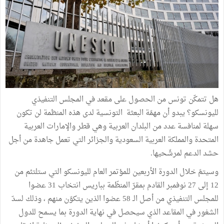
هل تتمكّن تونس من الحصول على مقعد في المجلس التنفيذي
لليونسكو؟ يبدو أن مهمّة البعثة التونسية لدى هذه المنظمة لن تكون
سهلة لمنافسة عدد من البلدان العربية وهي قطر والإمارات العربية
المتحدة والمملكة العربية السعودية والجزائر التي تعمل جاهدة من أجل
حشد الدعم لمرشّحيها.
وسيتمّ خلال الدورة الأربعين للمؤتمر العام لليونسكو التي ستلتئم من
12 إلى 27 نوفمبر القادم بمقرّ المنظّمة بباريس انتخاب 31 عضوا
للمجلس التنفيذي من أصل الـ 58 عضوا الذين يتكوّن منهم ، وذلك لسدّ
الشغور في المقاعد الذي سيحصل في نهاية الدورة بما يسمح للدول