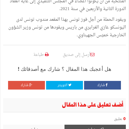
المنتخبة من أن يكونوا أعضاء في المجلس التنفيذي إلى غاية انعقاد
الدورة الثانية والأربعين في سنة 2021.
ويقود الحملة من أجل فوز تونس بهذا المقعد مندوب تونس لدى
اليونسكو غازي الغرايري من باريس ويقودها من تونس وزير الشؤون
الخارجية خميّس الجهيناوي.
أرسل إلى صديق
طباعة
هل أعجبك هذا المقال ؟ شارك مع أصدقائك !
شارك
التويتر
شارك
أضف تعليق على هذا المقال
0
تعليق
اكتب تعليق
تعليق