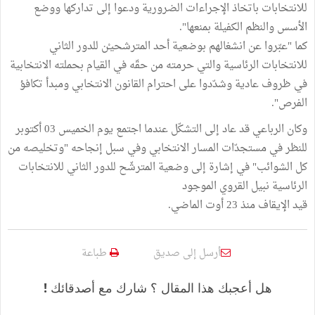
للانتخابات باتخاذ الإجراءات الضرورية ودعوا إلى تداركها ووضع
الأسس والنظم الكفيلة بمنعها".
كما "عبّروا عن انشغالهم بوضعية أحد المترشحيـْن للدور الثاني
للانتخابات الرئاسية والتي حرمته من حقّه في القيام بحملته الانتخابية
في ظروف عادية وشدّدوا على احترام القانون الانتخابي ومبدأ تكافؤ
الفرص".
وكان الرباعي قد عاد إلى التشكّل عندما اجتمع يوم الخميس 03 أكتوبر
للنظر في مستجدّات المسار الانتخابي وفي سبل إنجاحه "وتخليصه من
كل الشوائب" في إشارة إلى وضعية المترشّح للدور الثاني للانتخابات
الرئاسية نبيل القروي الموجود
قيد الإيقاف منذ 23 أوت الماضي.
أرسل إلى صديق
طباعة
هل أعجبك هذا المقال ؟ شارك مع أصدقائك !