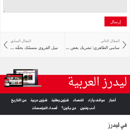
إرسال
المقال التالي
المقال السابق
سامي الطاهري: تشريك بعض ...
نبيل القروي متمسّك بحقّه ...
ليدرز العربية
أخبار
مواقف وآراء
اقتصاد
شؤون وطنية
شؤون عربية
من التاريخ
أدب وفنون
من يكون؟
أصداء المؤسسات
في ليدرز