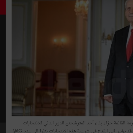
القائمة جرّاء بقاء أحد المترشّحيْن للدور الثاني للانتخابات
ضع قد يؤدي إلى القدح في شرعية هذه الانتخابات نظرا إلى عدم تكافؤ