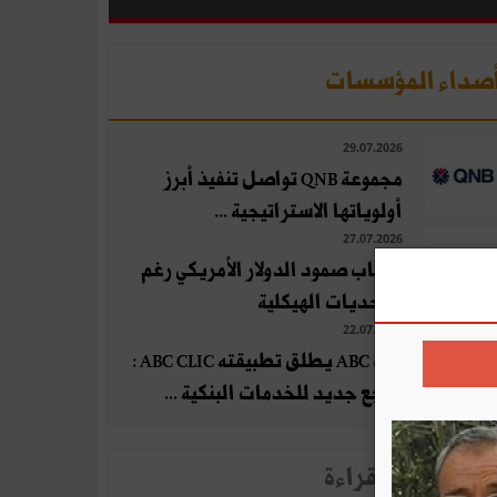
صداء المؤسسات
29.07.2026
مجموعة QNB تواصل تنفيذ أبرز
أولوياتها الاستراتيجية ...
27.07.2026
أسباب صمود الدولار الأمريكي رغم
التحديات الهيكلية
22.07.2026
بنك ABC يطلق تطبيقته ABC CLIC :
مرجع جديد للخدمات البنكية ...
لأخبار الأكثر قراءة