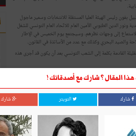
بية.
نبيل بفون رئيس الهيئة العليا المستقلة للانتخابات وسمير ماجول
أ
 ونور الدين الطبّوبي الأمين العام للاتّحاد العام التونسي للشغل
الاستماع إلى وجهات نظرهم. وسيجتمع يوم الخميس في الإطار
فلاحة والصيد البحري وكذلك مع عدد من الأساتذة في القانون.
لقليلة القادمة بكلمة إلى الشعب التونسي بعد أن يكون قد أجرى هذه
ذا المقال ؟ شارك مع أصدقائك !
انتخابية
شارك
التويتر
شارك
صديق
طباعة
قال ؟ شارك مع أصدقائك !
ا