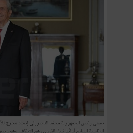
يسعى رئيس الجمهورية محمّد الناصر إلى إيجاد مخرج للأزمة 
الرئاسية السابقِ أوانُها نبيل القروي رهن الإيقاف، وهو و