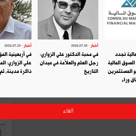
التويتر
شارك
أخبار
أخبار
- 2026.07.29
- 2026.07.30
الية تجدد
في محبة الدكتور علي الزواري:
في أربعينية المؤ
السوق المالية
رجل العلم والعلاّمة في ميدان
علي الزواري: الم
اكتب تعليق
و المستثمرين
التاريخ
ذاكرة مدينة، ثم
ق وراء
الغاء
ا