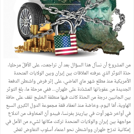
من المشروع أن نسأل هذا السؤال بعد أن تراجعت، على الأقلّ مرحليّا،
حدّة التوتّر الذي عرفته العلاقات بين إيران وبين الولايات المتحدة
الأمريكية منذ مطلع شهر ماي الماضي، على إثر فرض واشنطن الدفعة
الجديدة من عقوباتها المشدّدة على طهران... ففي مرحلة ما، بلغ التوتّر
بين الجانبين درجة من الحدّة كانت فيها منطقة الخليج تقف على حافة
الهاوية، أمّا اليوم، وخاصّة منذ انعقاد قمّة مجموعة الدول الكبرى السبع
في أواخر شهر أوت في بياريتز بفرنسا، فيبدو أنّ المخاوف من اندلاع
مواجهة بين إيران والولايات المتحدة تركت مكانها لشيء من الأمل في
إمكانية تدرّج طهران وواشنطن نحو اعتماد أسلوب التفاوض لفضّ