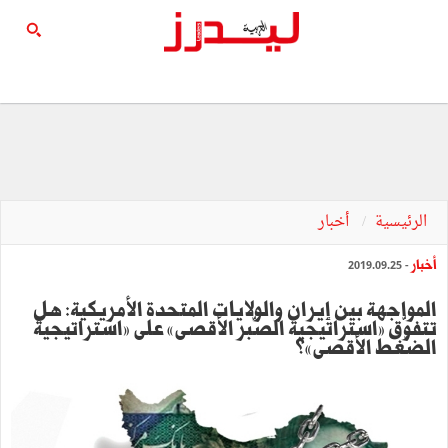
الرئيسية
أخبار
أخبار
- 2019.09.25
المواجهة بين إيران والولايات المتحدة الأمريكية: هل
تتفوّق »استراتيجية الصّبر الأقصى« على »استراتيجية
الضّغط الأقصى«؟