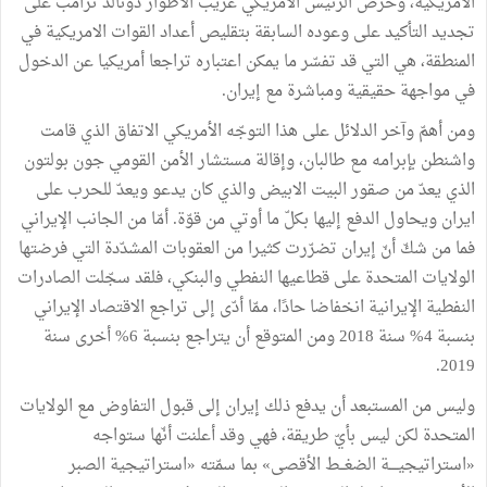
الأمريكية، وحرص الرئيس الأمريكي غريب الأطوار دونالد ترامب على
تجديد التأكيد على وعوده السابقة بتقليص أعداد القوات الامريكية في
المنطقة، هي التي قد تفسّر ما يمكن اعتباره تراجعا أمريكيا عن الدخول
في مواجهة حقيقية ومباشرة مع إيران.
ومن أهمّ وآخر الدلائل على هذا التوجّه الأمريكي الاتفاق الذي قامت
واشنطن بإبرامه مع طالبان، وإقالة مستشار الأمن القومي جون بولتون
الذي يعدّ من صقور البيت الابيض والذي كان يدعو ويعدّ للحرب على
ايران ويحاول الدفع إليها بكلّ ما أوتي من قوّة. أمّا من الجانب الإيراني
فما من شكّ أنّ إيران تضرّرت كثيرا من العقوبات المشدّدة التي فرضتها
الولايات المتحدة على قطاعيها النفطي والبنكي، فلقد سجّلت الصادرات
النفطية الإيرانية انخفاضا حادًا، ممّا أدّى إلى تراجع الاقتصاد الإيراني
بنسبة 4% سنة 2018 ومن المتوقع أن يتراجع بنسبة 6% أخرى سنة
2019.
وليس من المستبعد أن يدفع ذلك إيران إلى قبول التفاوض مع الولايات
المتحدة لكن ليس بأيّ طريقة، فهي وقد أعلنت أنّها ستواجه
«استراتيجيــــة الضغــط الأقصى» بما سمّته «استراتيجية الصبر