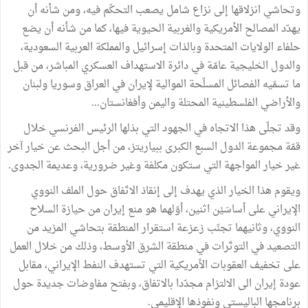
وتحاشي انزلاقها إلى نزاع شامل يصعب التحكّم فيه، ومن شأنه أن
يهدّد المصالح الأمريكية والغربية الحيوية فيها، كما من شأنه أن يضع
حلفاء الولايات المتحدة وبالذات إسرائيل والمملكة العربية السعودية،
والدول الخليجية عامّة في دائرة الاستهداف العسكري المباشر، من قبل
ما تسمّيه الفصائل المسلّحة الموالية لإيران في العراق وسوريا ولبنان
والأراضي الفلسطينية المحتلة واليمن وأفغانستان...
وقد تجلّى هذا الاتجاه في الجهود التي بذلها الرئيس الفرنسي خلال
قمّة مجموعة الدول السبع الكبرى ببياريتز، من أجل البحث عن خيار آخر
غير خيار المواجهة التي ستكون مكلفة وغير ضرورية، وعديمة الجدوى.
ويقوم هذا الخيار الذي يهدف إلى إنقاذ الاتّفاق حول الملف النووي
الإيراني على أساسَيْن اثنين، أوّلهما هو منع إيران من حيازة السلاح
النووي، وثانيهما تجنّب زعزعة استقرار المنطقة بتحاشي المزيد من
التصعيد في التوتّرات في منطقة الشرق الأوسط، وذلك من خلال العمل
على تخفيف العقوبات الأمريكية التي تستهدف النفط الإيراني، مقابل
عودة إيران الى الالتزام مجدّدا بالاتفاق، وبفتح مفاوضات جديدة حول
برنامجها الباليستي ونفوذها الإقليمي.