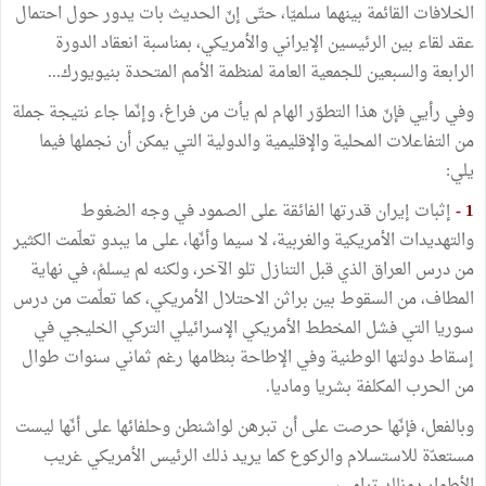
الخلافات القائمة بينهما سلميّا، حتّى إنّ الحديث بات يدور حول احتمال
عقد لقاء بين الرئيسين الإيراني والأمريكي، بمناسبة انعقاد الدورة
الرابعة والسبعين للجمعية العامة لمنظمة الأمم المتحدة بنيويورك...
وفي رأيي فإنّ هذا التطوّر الهام لم يأت من فراغ، وإنّما جاء نتيجة جملة
من التفاعلات المحلية والإقليمية والدولية التي يمكن أن نجملها فيما
يلي:
1 -
إثبات إيران قدرتها الفائقة على الصمود في وجه الضغوط
والتهديدات الأمريكية والغربية، لا سيما وأنّها، على ما يبدو تعلّمت الكثير
من درس العراق الذي قبل التنازل تلو الآخر، ولكنه لم يسلمْ، في نهاية
المطاف، من السقوط بين براثن الاحتلال الأمريكي، كما تعلّمت من درس
سوريا التي فشل المخطط الأمريكي الإسرائيلي التركي الخليجي في
إسقاط دولتها الوطنية وفي الإطاحة بنظامها رغم ثماني سنوات طوال
من الحرب المكلفة بشريا وماديا.
وبالفعل، فإنّها حرصت على أن تبرهن لواشنطن وحلفائها على أنّها ليست
مستعدّة للاستسلام والركوع كما يريد ذلك الرئيس الأمريكي غريب