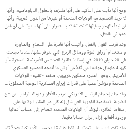
الأطوار دونالد ترامب.
ومع أنّها دأبت على التأكيد على أنّها ملتزمة بالحلول الدبلوماسية، وأنّها
لا تريد التصعيد مع الولايات المتحدة أو غيرها من الدول الغربية، وأنّها
لن تبدأ بالهجوم، فإنّها كانت تشدّد باستمرار على أنّها ستردّ على أيّ فعل
عدواني بالمثل.
وقد قرنت القول بالفعل، وأثبتت أنّها قادرة على التحدّي والمناورة
واستخدام أوراق القوّة ووسائل الردع التي تتوفّر عليها، عندما نجحت،
في 20 جوان 2019، في إسقاط طائرة التجسّس الأمريكية المسيّرة «آر
كيو-4 غلوبال هوك» التي تُعَدُّ من أرقى ما أنتجه التصنيع العسكري
الأمريكي، وهو ا اعتبره محلّلون غربيون، صفعة «تقنية» للولايات
المتحدة ومؤشّراً عملياً على قدرات إيران العسكرية النوعية المتطوّرة...
وقد جاء إحجام الرئيس الأمريكي غريب الأطوار دونالد ترامب عن شنّ
الضربة الانتقامية الفورية التي قال إنّه كان من المقرّر الردّ بها على
إسقاط الطائرة، ليؤكّد أنّ الولايات المتحدة تحتاج إلى حساب أفعالها
وردود أفعالها إزاء إيران حسابا دقيقا.
وقد ثنّت إيران على تحدّي إسقاط طائرة التجسس الأمريكية بتحدٍّ ثان