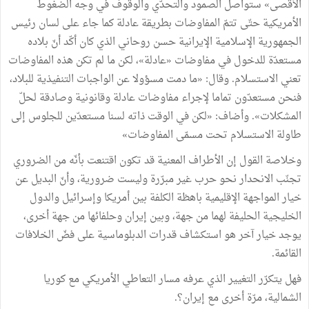
الأقصى» ستواصل الصمود والتحدّي والوقوف في وجه الضغوط
الأمريكية حتّى تتمّ المفاوضات بطريقة عادلة كما جاء على لسان رئيس
الجمهورية الإسلامية الإيرانية حسن روحاني الذي كان أكّد أنّ بلاده
مستعدّة للدخول في مفاوضات «عادلة»، لكن ما لم تكن هذه المفاوضات
تعني الاستسلام. وقال: «ما دمت مسؤولا عن الواجبات التنفيذية للبلاد،
فنحن مستعدّون تماما لإجراء مفاوضات عادلة وقانونية وصادقة لحلّ
المشكلات». وأضاف: «لكن في الوقت ذاته لسنا مستعدّين للجلوس إلى
طاولة الاستسلام تحت مسمّى المفاوضات»
وخلاصة القول إن الأطراف المعنية قد تكون اقتنعت بأنّه من الضروري
تجنّب الانحدار نحو حرب غير مبرّرة وليست ضرورية، وأنّ البديل عن
خيار المواجهة الإقليمية باهظة الكلفة بين أمريكا وإسرائيل والدول
الخليجية الحليفة لهما من جهة، وبين إيران وحلفائها من جهة أخرى،
يوجد خيار آخر هو استكشاف قدرات الدبلوماسية على فضّ الخلافات
القائمة.
فهل يتكرّر التغيير الذي عرفه مسار التعاطي الأمريكي مع كوريا
الشمالية، مرّة أخرى مع إيران؟.