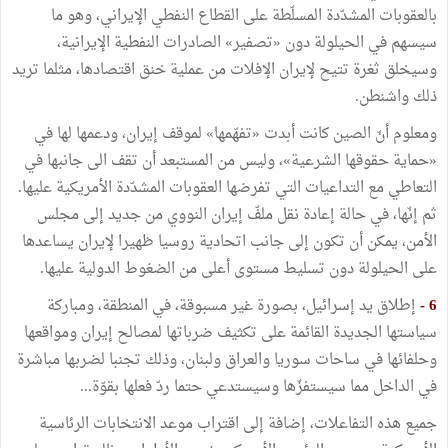
بالعقوبات المشدّدة المسلّطة على القطاع النفطي الإيراني، وهو ما
سيسهم في الحيلولة دون «تصفير» الصادرات النفطية الإيرانية،
وسيخلق ثغرة تتيح لإيران الإفلات من عملية خنق اقتصادها، مثلما تريد
ذلك واشنطن.
ومعلوم أنّ الصين كانت أبدت «تفهّمها» لموقف إيران، ودعمها لها في
«حماية حقوقها الشرعية»، وليس من المستبعد أن تقف الى جانبها في
التعاطي مع التداعيات التي تفرضها العقوبات المشدّدة الأمريكية عليها.
ثم إنّها، في حالة إعادة نقل ملفّ إيران النووي من جديد إلى مجلس
الأمن، يمكن أن تكون إلى جانب اتحادية روسيا ظهيرا لإيران يساعدها
على الحيلولة دون تسليط مستوى أعلى من الضغوط الدولية عليها.
6 -
إطلاق يد إسرائيل، بصورة غير مسبوقة، في المنطقة، ومباركة
سياستها الجديدة القائمة على تكثيف ضرباتها لمصالح إيران ومواقعها
وحلفائها في ساحات سوريا والعراق ولبنان، وذلك تجنبا لضربها مباشرة
في الداخل مما سيستفزّها وسيستدعي حتما ردّ فعلها بقوّة...
جميع هذه التفاعلات، إضافة إلى اقتراب موعد الانتخابات الرئاسية