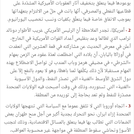
بوعودها فيما يتعلق بتخفيف آثار العقوبات الأميركية المشدّدة على
قطاعيها النفطي والمصرفي، أنّها باتت في حلّ من الالتزام بتعهّداتها
بموجب الاتفاق خاصة فيما يتعلّق بكمّيات ونسب تخصيب اليورانيوم.
2 -
أمريكيًّا، تجدر الملاحظة أنّ الرئيس الأمريكي غريب الأطوار دونالد
ترامب الذي لطالما وعد بتقليص أعداد القوات الأمريكية في الخارج،
أعلن في معرض الحديث عن مشاركته في قمة العشرين التي انعقدت
في أوزاكا باليابان، أنّ بلاده التي اضطلعت لعدّة عقود من الزمن بمهام
«الشرطي» في مضيقي هرمز وباب المندب لن تواصل الاضطلاع بهذه
المهام مستقبلا لأنّ ذلك يكلّفها ثمنا باهظا، وهو لا يعود بالنفع إلاّ على
دول الشرق الأوسط «الغنية» التي تصدّر النفط، والدول الآسيوية
«الغنية» التي تستورده، وذلك في وقت أصبحت فيه الولايات المتحدة
مصدّرة للنفط ولم تعد بحاجة إلى توريده من المنطقة.
3 -
اتجاه أوروبا التي لا تتّفق عموما مع السياسة التي تنتهجها الولايات
المتحدة إزاء ايران، نحو التحرك بجدية أكبر من أجل منح طهران بعض
الضمانات التي تطالب بها فيما يتعلق بالمسائل الاقتصادية، وذلك لتجنب
الأسوإ وتحاشي سقوط المنطقة في مواجهة غير محسوبة العواقب،