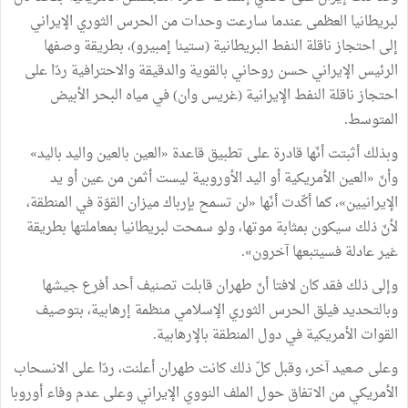
لبريطانيا العظمى عندما سارعت وحدات من الحرس الثوري الإيراني
إلى احتجاز ناقلة النفط البريطانية (ستينا إمبيرو)، بطريقة وصفها
الرئيس الإيراني حسن روحاني بالقوية والدقيقة والاحترافية ردّا على
احتجاز ناقلة النفط الإيرانية (غريس وان) في مياه البحر الأبيض
المتوسط.
وبذلك أثبتت أنّها قادرة على تطبيق قاعدة «العين بالعين واليد باليد»
وأنّ «العين الأمريكية أو اليد الأوروبية ليست أثمن من عين أو يد
الإيرانيين»، كما أكّدت أنّها «لن تسمح بإرباك ميزان القوّة في المنطقة،
لأنّ ذلك سيكون بمثابة موتها، ولو سمحت لبريطانيا بمعاملتها بطريقة
غير عادلة فسيتبعها آخرون».
وإلى ذلك فقد كان لافتا أنّ طهران قابلت تصنيف أحد أفرع جيشها
وبالتحديد فيلق الحرس الثوري الإسلامي منظمة إرهابية، بتوصيف
القوات الأمريكية في دول المنطقة بالإرهابية.
وعلى صعيد آخر، وقبل كلّ ذلك كانت طهران أعلنت، ردّا على الانسحاب
الأمريكي من الاتفاق حول الملف النووي الإيراني وعلى عدم وفاء أوروبا