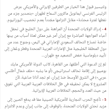
ولتيسير قبول هذا الخيار من الطرفين الإيراني والأمريكي عرض
الرئيس الفرنسي ايمانويل ماكرون السماح لطهران «بتصدير جزء من
نفطها لفترة محدّدة» مقابل التزامها مجّدداً بعدم تخصيب اليورانيوم.
4 -
إدراك الولايات المتحدة أنّ المراهنة على دول الخليج في تحمّل
أعباء المواجهة المباشرة مع إيران أمر غير ممكن لعدّة أسباب من بينها
خاصّة تصدّع التحالف السعودي الإماراتي في اليمن، وجنوح عدد من
دول المنطقة الخليجية مثل الإمارات العربية المتحدة وقطر وعُمَان إلى
تأييد دبلوماسية خفض التصعيد مع طهران...
ثمّ إنّ الدعوة التي أطلقها، من القاهرة، كاتب الدولة الأمريكي مايك
بومبيو إلى إقامة تحالف استراتيجي (أو ما يشبه «حلف شمال أطلسي
عربي») في الشرق الأوسط ضدّ إيران، لم تجد آذانا صاغية، لأنّ
المشروع لا يمكن تحقيقه في ظل الخلافات العربية العربية التي تفوق،
من حيث العدد والحجم، الخلافات العربية الإيرانية.
5 -
تأجّج الحرب التجارية الأمريكية الصينية ممّا قد يدفع الصين إلى
مزيد تحدّي الولايات المتحدة، بالوقوف إلى جانب إيران وعدم الالتزام