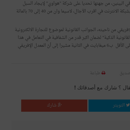
في البينين، من جهتها تحديا على شركة "هواوي" لإيجاد السبل
المثلى لربط المناطق الفلاحية والنائية في القارة الإفريقية بشبكة الانترنت في اقرب الآجال، لاسيما وان من 40 إلى 70 بالمائة
لإفريقي من ناحيته، الجوانب القانونية لموضوع للتجارة الالكترونية
قانونية الذكية" لضمان اكبر قدر من الشفافية في التعامل في هذا
المجال .كما أكد على ضرورة أن يتمتع كل مواطن إفريقي على الأقل ب6 ميغابايت في الثانية مشيرا إلى أنّ المعدل الإفريقي
صديق
طباعة
قال ؟ شارك مع أصدقائك !
التويتر
شارك