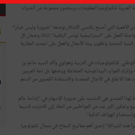
التكنولوجي في شمال إفريقيا" في نسخته الثالثة، والذي يلتئم
مة العربية لتكنولوجيا المعلومات، وبحضور مجموعة من الخبراء
ى الأهمية التي أصبح يكتسي الابتكار بوصفه "ضرورة وليس خيارا"
أ
وان تونس بوصفها في غير معزلة عن العالم فإنها مطالبة بمواصلة العمل على "استراتيجية تونس الرقمية" 2025 وضمان كل
البنية التحتية وتطوير بيئة الأعمال والعمل على تجديد المقاربة
ز الوطني للتكنولوجيات في التربية وهواوي وأكد السيد حاتم بن
 وإثراء الموارد البيداغوجية المتفاعلة ووضعها عل ذمة المربين
ود هذا الاتفاق في الآجال المحددة والاستفادة القصوى من الدعم
 لهذا المنتدى هي التشديد على ضرورة الإسهام في "إشاعة عالم
ع وتمكين اكبر عدد من المواطنين من النفاذ إلى الانترنت لاسيما
واستخدام الهواتف الذكية".
را هذه الشراكة" إحدى أهم مفاتيح النجاح في مجال تكنولوجيا