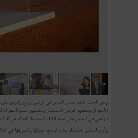
ومن ناحيته شدد سفير الصين في تونس وونغ وانبين،على أه
الأسواق وتحقيق فرص الاستثمار وتحسين نسب النمو للاقتصا
الرقمي في الصين مثل سنة 2018 نسبة 34 بالمائة من الناتج الداخلي الخام.
وأبرز السفير استعداد بلاده لوضع خبرتها وتجربتها في هذا 