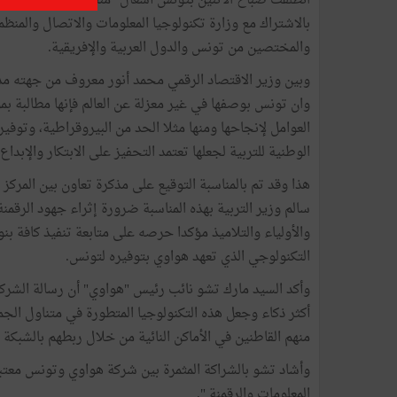
انطلقت صباح الاثنين بتونس أشغال "منتدى هواوي للابتكار 
بالاشتراك مع وزارة تكنولوجيا المعلومات والاتصال والمنظ
والمختصين من تونس والدول العربية والإفريقية.
وبين وزير الاقتصاد الرقمي محمد أنور معروف من جهته مد
العوامل لإنجاحها ومنها مثلا الحد من البيروقراطية، وتوفير 
الوطنية للتربية لجعلها تعتمد التحفيز على الابتكار والإبداع.
هذا وقد تم بالمناسبة التوقيع على مذكرة تعاون بين المرك
سالم وزير التربية بهذه المناسبة ضرورة إثراء جهود الرقمنة
والأولياء والتلاميذ مؤكدا حرصه على متابعة تنفيذ كافة بن
التكنولوجي الذي تعهد هواوي بتوفيره لتونس.
وأكد السيد مارك تشو نائب رئيس "هواوي" أن رسالة الشركة
أكثر ذكاء وجعل هذه التكنولوجيا المتطورة في متناول الجمي
منهم القاطنين في الأماكن النائية من خلال ربطهم بالشبكة 
وأشاد تشو بالشراكة المثمرة بين شركة هواوي وتونس معتب
المعلومات والرقمنة ".