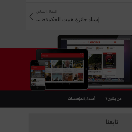
المقال السابق
إسناد جائزة »بيت الحكمة« ...
من يكون؟
أصداء المؤسسات
تابعنا