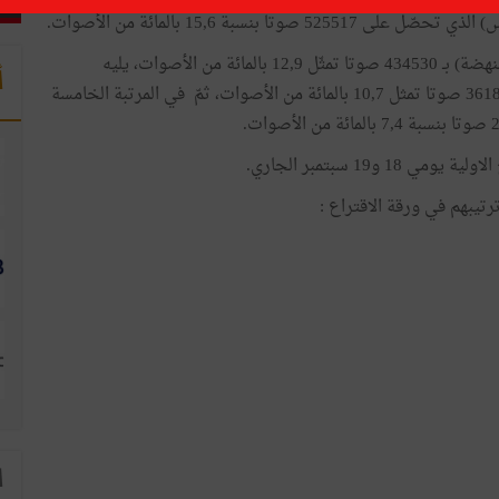
وجاء في المرتبة الثالثة المترشّح عبد الفتاح مورو (حركة النهضة) بـ 434530 صوتا تمثّل 12,9 بالمائة من الأصوات، يليه
أ
المترشّح عبدالكريم الزبيدي (مستقل) الذي تحصّل على 361864 صوتا تمثل 10,7 بالمائة من الأصوات، ثمّ في المرتبة الخامسة
19 سبتمبر الجاري.
تيبهم في ورقة الاقتراع :
ا