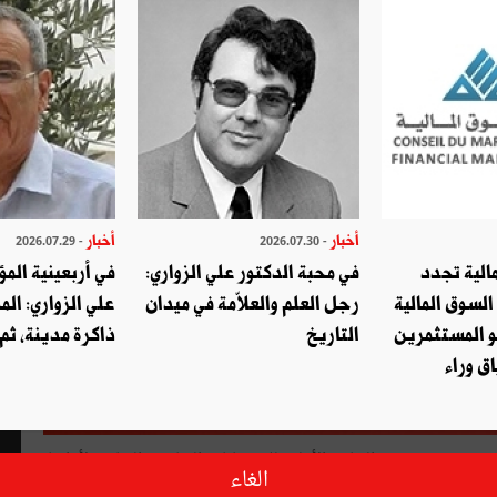
أخبار
أخبار
- 2026.07.29
- 2026.07.30
الية تجدد
في محبة الدكتور علي الزواري:
في أربعينية المؤ
السوق المالية
رجل العلم والعلاّمة في ميدان
علي الزواري: الم
و المستثمرين
التاريخ
ذاكرة مدينة، ثم
ق وراء
أعلنت الهيئة العليا المستقلة للانتخابات عشية اليوم الثلاثاء 17 سبتمبر 2019 النتائج الأولية للانتخابات الرئاسية السابقة لأوانها
الغاء
التي جرت يوم الأحد الماضي . وقد مرّ إلى الدور الثاني المترشّح قيس سعيّد (مستقلّ) الذي تحصِّل على 620711 صوتا تمثل