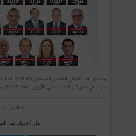
صوتا في حين كان العدد الجملي للأوراق الملغاة 68125 ورقة وكان عدد الأوراق البيضاء 24085 ورقة.
أرسل إلى 
هل أعجبك هذا الم