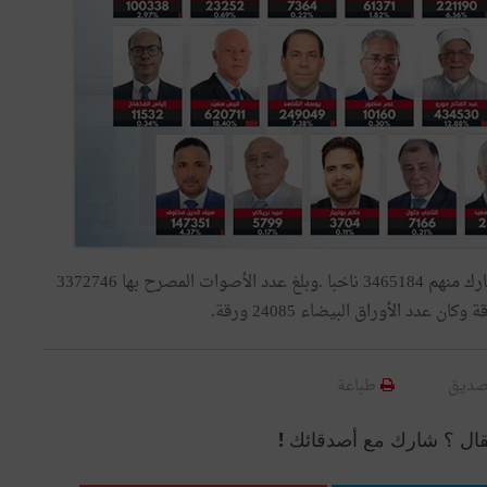
وقد بلغ العدد الجملي للناخبين المسجلين 7074566 ناخبا شارك منهم 3465184 ناخبا .وبلغ عدد الأصوات المصرح بها 3372746
صديق
طباعة
قال ؟ شارك مع أصدقائك !