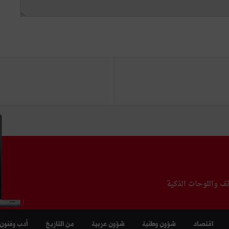
تف واللوحات الذكية
اقتصاد
شؤون وطنية
شؤون عربية
من التاريخ
أدب وفنون