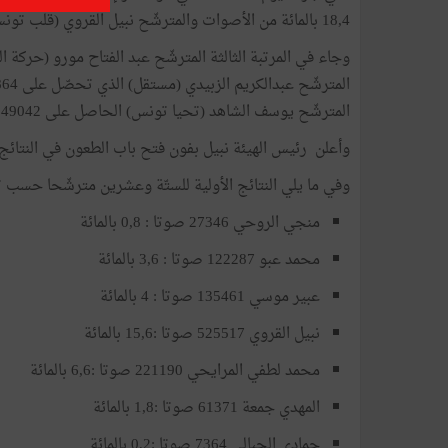
18,4 بالمائة من الأصوات والمترشّح نبيل القروي (قلب تونس) الذي تحصّل على 525517 صوتا بنسبة 15,6 بالمائة من الأصوات.
المترشّح يوسف الشاهد (تحيا تونس) الحاصل على 249042 صوتا بنسبة 7,4 بالمائة من الأصوات.
وأعلن رئيس الهيئة نبيل بفون فتح باب الطعون في النتائج الاولية يومي 18 و
وفي ما يلي النتائج الأولية للستّة وعشرين مترشّحا حسب تر
منجي الروحي 27346 صوتا : 0,8 بالمائة
محمد عبو 122287 صوتا : 3,6 بالمائة
عبير موسي 135461 صوتا : 4 بالمائة
نبيل القروي 525517 صوتا :15,6 بالمائة
محمد لطفي المرايحي 221190 صوتا :6,6 بالمائة
المهدي جمعة 61371 صوتا :1,8 بالمائة
حمادي الجبالي 7364 صوتا :0,2 بالمائة