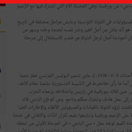
باجي» من بورقيبة، وهي الفضيلة الأمّ التّي اشترك فيها مع الزّعيم
أ
سؤوليّات في الدّولة التّونسيّة وعايش مراحل مختلفة في تاريخ
رته هو أنّه عاش من أجل الغير ونذر نفسه لخدمة وطنه وسهر من
أنموذجـا أمثل لرجل الدّولة من فجـــر الاستقـلال إلى مـرحلة
استيقظ الوعي الوطنيّ في نفس الباجي قائد السّبسي منذ أحداث 9 / 4 / 1938، إذ عاين تدمير البوليس الفرنسيّ لمقرّ شعبة
بدا ما رأى «فانخرط في الشّبيبة الدّستوريّة بشعبة حمّام الأنف
حيّ إلى حين لقائه ببورقيبة في باريس واختلاطه بزعماء الحزب
إلى عمل هادف وتحرّك منظّم وناجع. ومن ثَمّ فإنّ الباجي قائد
ت تزوّد الدّولة بالقيادات والمسؤولين الأكفّاء والإطارات العليا
 على الزّعيم بورقيبة وتشبّعوا بقيم نكران الذّات والتّفاني في خدمة
هذه القيم توجّه عمل « سي الباجي « في المرحلة الأولى من تحمّله
ا
 مديرا لإدارة الشّؤون الجهويّة بوزارة الدّاخليّة ثمّ مديرا للأمن