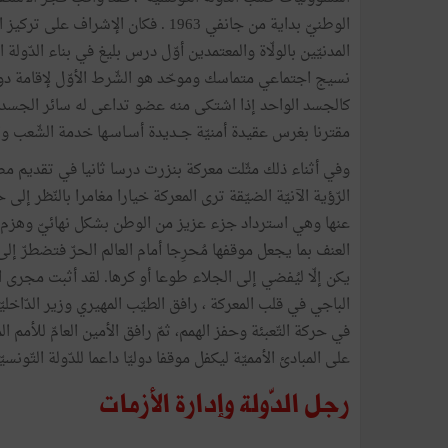
الوطنيّ بداية من جانفي 1963 . فكان الإش
المدنيّين بالولّاة والمعتمدين أوّل درس بليغ في بناء الدّو
نسيج اجتماعي متماسك وموحّد هو الشّرط الأوّل لإقامة دولة
كالجسد الواحد إذا اشتكى منه عضو تداعى له سائر الجسد بال
مقترنا بغرس عقيدة أمنيّة جــديدة أسـاسـها خدمة الشّعب والسّه
وفي أثناء ذلك مثّلت معركة بنزرت درسا ثانيا في تقديم مص
الرّؤية الآنيّة الضيّقة ترى المعركة خيارا مغامرا بالنّظر إلى
عنها وهي استرداد جزء عزيز من الوطن بشكل نهائيّ وهزم ف
العنف بما يجعل موقفها مُحرِجا أمام العالم الحرّ فتضطرّ إ
يكن إلّا ليُفضي إلى الجلاء طوعا أو كرها. لقد أثبت مجرى الت
الباجي في قلب المعركة ، رافق الطيّب المهيري وزير الدّاخل
في حركة التّعبئة وحفز الهمم، ثمّ رافق الأمين العامّ للأمم
على المبادئ الأمميّة ليكفل موقفا دوليّا داعما للدّولة التّونسيّ
رجل الدّولة وإدارة الأزمات