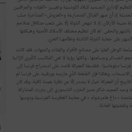
راف على تركيز التّنظيم الإداري الجــــديد للبلاد التّونسيّة وتغيـــير «القيّاد» والمراقبين
لة الحديثة إذ أنّ صهر القبائل المتصارعة و«العروش» المتناحرة صلب
 متينة الأركان، إذ لا تنهض الدّولة إلّا على شعب متكافل متلاحم
سّهر والحمّى. ثمّ كان تنظيم مختلف الأسلاك الأمنيّة وهيكلتها
ـر على حماية الدّولة النّاشئة ونظامهـــا الفتيّ.
لحة الوطن العليا على مصالح الأفراد والفئات والجهات، فقد كانت
 حجم الخسائر وجسامتها ، ولكنّها رؤية لا تعي المكاسب الكُبرى الرّاتبة
رنسا دبلوماسيّا . ففلسفة المعركة قامت على استدراج فرنسا إلى
لى الانسحاب. وهكذا فإنّ الضّغط الذّي مارسه بورقيبة على فرنسا لم
ّاريخ أنّ المعركة خيار لا يصدر إلّا عن نظرة بعيدة ثاقبة. وقد كان
يّة وعبد المجيد شاكر مدير الحزب الدّستوري إلى بنزرت للمشاركة
 المتّحدة « داغ هامرشولد « في معاينة الغطرسة الفرنسيّة ودوسها
ة ولقضيّتها العادلة .
ا