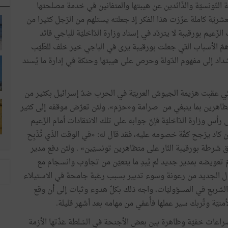
لة التّونسيّة والذّائدين عن هيبتها والمتفانين في خدمة مصلحتها
لعشريّة كاملة عزّزت هذا الفكر إذ جعلته يستلهم من الرّجل كثيرا من
ّعيم بورقيبة لا يتردّد في إسناد وزارة الدّاخليّة للباجي قائد
وفاة الطيّب المهيري في 29/ 6/ 1965. ولعلّ أهمّ الأسباب التّي جعلت بورقيبة يرى في الباجي خير خلف للطّيّب
شداد إلى مفهوم الدّولة وحرص على هيبتها وحنكة في إدارة ما يُسند
اجه الباجي وهو وزير للدّاخليّة أحداث جوان 1967 التّي عقبت هزيمة الجيوش العربيّة في الحرب ضدّ إسرائيل بكثير من
متظاهرين بما ينبغي من صرامة و«حزم». ولئن تعرّض موقفه إلى كثير
أس وزارة الدّاخليّة فإنّ جوابه على تلك الانتقادات أمام الزّعيم
أن كاد يرّجح كفّة خصومه عليه، فقد قال له: «في الوقت الذّي تُذّبِح
ُطلق شرطة بورقيبة النّار على متظاهرين تونسيّين» . ولئن دفع مدير
مّ تعويضه بمدير جديد لم يُبدِ ما يتعيّن من تجاوب وانسجام مع
ؤول الجديد من رعونة وسوء تدبير بسبب رغبة جامحة في الاستيلاء
السّريع في المسؤوليّات، واجه ذلك بكلّ هدوء وثبات إلى أن وقع
نيّة وتُربك سير عملها فأُعفي من مهامه بعد أشهر قليلة.
صراعات خفيّة وظاهرة بين بعض الأجنحة في السّلطة غذّتها الأزمة