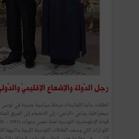
رجل الدّولة والإشعاع الإقليميّ والدّولي
انطلقت بداية الثّمانينات مرحلة سياسيّة جديدة في تونس اتّ
ديمقراطيّة، ودُعي «الباجي» إلى الانضمام إلى الفريق الحكومي
التّوتّرات التّي وسمت العلاقات التّونسيّة الليبيّة وثانيهما ا
السّبسي في معالجة هذين الملفّين كثيرا من الحنكة والشّجاع