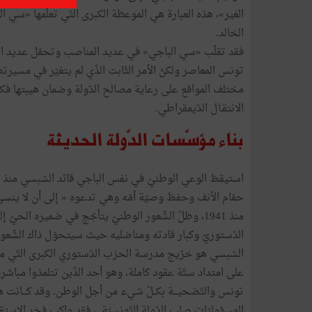
الغير»، هذه العبارة هي الموعظة الكبرى التّي تعلّمها «سي ال
الخالد.
فقد تقلّب «سي الباجي» في عديد المناصب وتحمّل عديد الم
تونس المعاصر ولكنّ الأمر الثّابت الذّي لم يتغيّر في مسي
مختلف المواقع على رعاية مصالح الدّولة وضمان هيبتها فكان 
الانتقـال الدّيمقراطي.
بناء مؤسّسات الدّولة الحديثة
حمّام الأنف وحفظ وصيّة أمّه وهي تدعوه « إلى أن لا ينسى أ
منذ 1941، وظلّ الشّعور الوطنيّ يتأجّج في ضميره ال
الدّستوريّ وكبار قادته ومناضليه حيث سيتحوّل ذاك الشّعور 
السّبسي هو خرّيج مدرسة الحزب الدّستوري الكبرى التّي مافتئ
على امتداد ستّة عقود كاملة، وهو أحد الذّين تتلمذوا مباشرة
تونس والتّضحيـــة بكــلّ شيء من أجل الوطن. وقد كـــانت 
المسؤوليّات صلب الدّولة التّونسيّة ، فقد واكب فجر الاستقلال