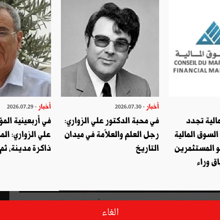
أخبار
أخبار
- 2026.07.29
- 2026.07.30
الية تجدد
في محبة الدكتور علي الزواري:
في أربعينية المؤ
السوق المالية
رجل العلم والعلاّمة في ميدان
علي الزواري: الم
و المستثمرين
التاريخ
ذاكرة مدينة، ثم
ق وراء
في أوّل لقاء جمع الباجي قائد السّبسي طالبا بباريس سنة 1950 بالزّعيم الحبيب بورقيبة مناضلا من أجل القضيّة الوطنيّة دعا
الغاء
ومت» ليُقرئه الجملة التّي تنتقش أسفل التّمثال: «أن نعيش من أجل