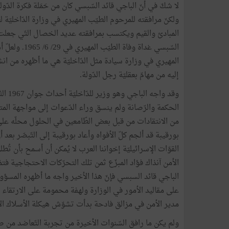
لا شكّ في أنّ الباجي قائد السّبسي كان من حَمَلة فكرة الدّو
ولكنّ مرافقته للمرحوم الطيّب المهيري في وزارة الدّاخليّة 
المبادئ والقيم ويكتسب بمرافقته عديد الخصال التّي جعلت الز
السّبسي غداة 
المهيري في وزارة سيادة مثل الدّاخليّة هي ما أظهره من ان
إليه من مهامّ بعقليّة رجل الدّولة.
وقد و
الحكمة والرّصانة ولم ينسق وراء الدّعوات إلى مواجهة ال
من الانتقادات من قبل بعض الطّامعين في الحلول محلّه على ر
بورقيبة قد ألجم كلّ الأفواه وأعاد بورقيبة إلى التّبصّر بعد 
القوّات الإسرائيليّة إخواننا العرب لا يُمكن أن أسمح بأن ت
الأمن آنذاك فؤاد المبزّع ثمن تلك التحرّكات الاحتجاجية فت
الباجي قائد السبسي فإنّ هذا الأخير واجه ما أظهره المس
على مقاليد الأمور في الوزارة ولهفة محمومة على الارتقاء 
مدير الأمن في مزالق فادحة بدأت تشوّش هيكلة الأسلاك الأم
ولم يكن ما رافق السّنوات الأخيرة من تجربة التّعاضد من 