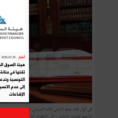
أخبار
- 2026.07.30
هيئة السوق الم
ثقتها في متانة 
التونسية وتدع
إلى عدم الانسيا
الإشاعات
الزّعيم تلميذه «الباجي» إلى الوقوف أما تمثال «أوغيست ك