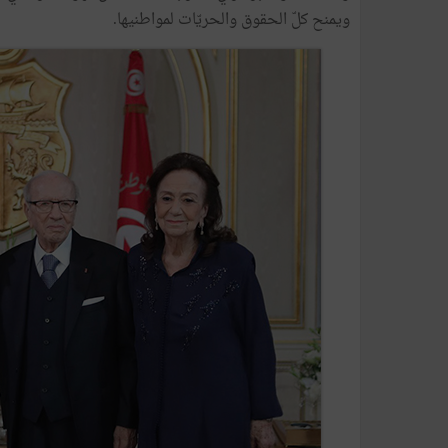
ويمنح كلّ الحقوق والحريّات لمواطنيها.