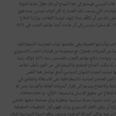
قائد السّبسي فينضمّ إلى هذا الجناح أو ذاك، فظلّ خادما للدّولة
لتّجاذبات التّي وسمت تلك الفترة، إذ كان الولاء لتونس عنده فوق
ى ذلك من أن يُكلَّف غداة إنهاء تجربة التّعاضد بوزارة الدّفاع
ضد وأسبابها العميقة وفي مقدّمتها غياب الممارسة الدّيمقراطيّة
كافية من الحريّات، فحاول مع مجموعة من قيادات الحزب الدّستوري
ومناضليه الدّعوة إلى إقرار الدّيمقراطيّة صلب هياكل الحزب . وجاءت نتائج مؤتمر الحزب بالمنستير سنة 1971 لتؤكّد رغبة
 إذ مكّنت الجناح المنفتح والدّيمقراطي من الفوز بأغلب مقاعد
مّ بها تحديد أعضاء الدّيوان السّياسيّ أعاق تواصل هذا النّفس
راطيّ النّاشئ. وانتكست التّجربة في مؤتمر 1974 ممّا أجبر العناصر المنادية بالدّيمقراطيّة على الاستقالة والتّفكير في
ة والانفتاح ويدعو إلى إقرار الحريّات العامّة والفرديّة. ومن ثمّ
تأسّست حركة الدّيمقراطيّين الاشتراكيّين والرّابطة التّونسيّة للدّفاع عن حقوق الإنسان وصحيفتا «الرّأي» و«Démocratie»،
ونس باتت جديرة بحياة سياسيّة متطوّرة وبأنّ مصلحة شعبها تقتضي
بة أن يكون الفكر الدّستوريّ وراء ظهور أوّل التّنظيمات الحقوقيّة
ي نادى منذ بواكير الحركة الوطنيّة بدستور ينظّم الحياة السّياسيّة للبلاد