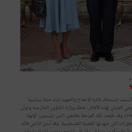
ّ
سمت باستئناف فكرة الانفتاح والتّمهيد لبناء حياة سياسيّة
 المتبنّي لهذه الأفكار ، فتقلّد وزارة الشّؤون الخارجيّة وتولّى
قيادة الدّبلوماسيّة التّونسيّة لمدّة خمس سنوات (1981 – 1986). وقد طُبعت تلك المرحلة بطابعين اثنين رئيسيّين: أوّلهما
لتّطوّرات التّي شهدتها القضيّة الفلسطينيّة. وقد أبدى الباجي قائد
ة والجرأة مستندا في ذلك إلى تشبّعه بمفهوم الدّولة وإيمانه