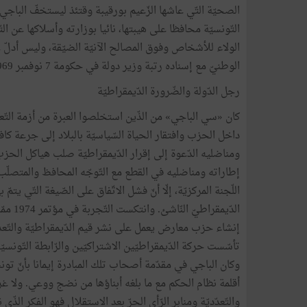
الصحيّة التّي عاشها الزّعيم بورقيبة وقتئذ ليستخفّ الباجي 
التّونسيّة محافظا على هيبتها، نائيا بوزارته وأسلاكها عن ا
الولاء للأشخاص وفوق المصالح الآنيّة الضيّقة، وليس أدلّ عل
الوطنيّ مع إسناده رتبة وزير دولة في حكومة 7 نوفمبر 1969، ثمّ سفيرا بباريس إلى أن جاءت أزمة مؤتمر الحزب في 1971.
رجل الدّولة والضّرورة الدّيمقراطيّة
كان «سي الباجي» من الذّين استخلصوا العبرة من أزمة التّعا
داخل الحزب وافتقار الحياة السّياسيّة بالبلاد إلى جرعة 
إطاراته ومناضليه في القطع مع التّوجّه المحافظ والمتصلّب،
اللّجنة المركزيّة، إلّا أنّ فشل الاتّفاق على الصّيغة التّي يت
الدّيمق
إنشاء حزب معارض يعمل على نشر قيم الدّيمقراطيّة والتّعدّديّ
وكان الباجي في مقدّمة أصحاب تلك المبادرة إيمانا بأنّ ت
أقلمة نظام الحكم مع ما بلغه أبناؤها من نضج ووعي. ولا غرا
والتّعدّديّة ومنابر الرّأي الحرّ بعد الاستقلال فهو الفكر الذّ