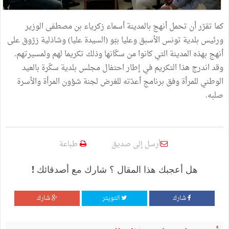
كما تقرّر أن تحمل أنهج بالمدينة أسماء زكرياء بن مصطفى الوزير
ورئيس بلدية تونس الأسبق وعليا ببّو (السيدة عليا) وشاذلية زرّوق على
أنهج بهذه المدينة التي كانوا من سكّانها وذلك تكريما لهم ولمسيرتهم.
وقد اندرج هذا التكريم في إطار احتفال مجلس بلدية سكّرة بالعيد
الوطني للمرأة وفق برنامج أعدّته للغرض لجنة شؤون المرأة والأسرة
صلبه.
أرسل إلى صديق
طباعة
هل أعجبك هذا المقال ؟ شارك مع أصدقائك !
شارك
التويتر
شارك