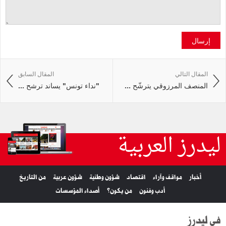
إرسال
المقال التالي
المقال السابق
المنصف المرزوقي يترشّح ...
"نداء تونس" يساند ترشح ...
ليدرز العربية
أخبار
مواقف وآراء
اقتصاد
شؤون وطنية
شؤون عربية
من التاريخ
أدب وفنون
من يكون؟
أصداء المؤسسات
في ليدرز