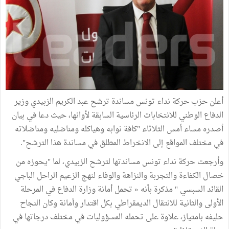
أعلن حزب حركة نداء تونس مساندة ترشح عبد الكريم الزبيدي وزير
الدفاع الوطني للانتخابات الرئاسية السابقة لأوانها، حيث دعا في بيان
أصدره مساء أمس الثلاثاء "كافة نوابه وهياكله ومناضليه ومناضلاته
في مختلف المواقع إلى الانخراط المطلق في مساندة هذا الترشح".
وأرجعت حركة نداء تونس مساندتها لترشح الزبيدي، لما "يحوزه من
خصال الكفاءة والتجربة والنزاهة والوفاء لنهج الزعيم الراحل الباجي
القائد السبسي " مذكرة بأنه « تحمل أمانة وزارة الدفاع في المرحلة
الأولى والثانية للانتقال الديمقراطي بكل اقتدار وأمانة وكان النجاح
حليفه بامتياز، علاوة على تحمله المسؤوليات في مختلف درجاتها في