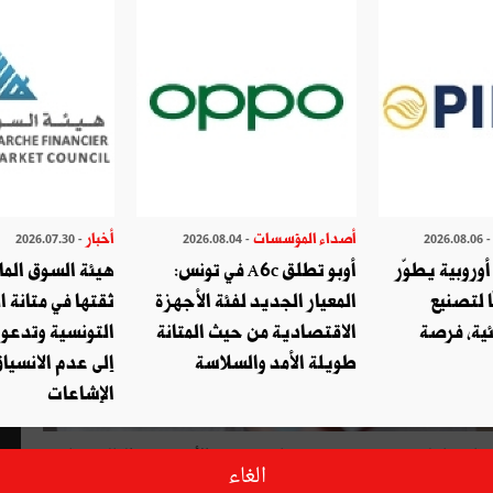
أصداء المؤسسات
أخبار
- 2026.07.30
- 2026.08.04
- 2026.08.
وروبية يطوّر
أوبو تطلق A6c في تونس:
هيئة السوق الما
ا لتصنيع
المعيار الجديد لفئة الأجهزة
ثقتها في متانة ا
ئية، فرصة
الاقتصادية من حيث المتانة
التونسية وتدعو
طويلة الأمد والسلاسة
إلى عدم الانسياق
الإشاعات
عندما تنتهي حقوق فترة البراءة لأيّ دواء أصلي والتي تمتد قانونيا إلى 20 سنة يصبح بإمكان مصنّعي الأدوية في العالم صناعة
الغاء
اء المصنّع في تونس. فما حقيقة هذا الدواء ومدى فاعليته؟