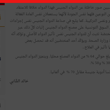
ين صور خاطئة عن الدواء الجنيس فهذا الدواء خلافا للاعتقاد
 النوعين فلهما نفس الجودة لأنّهما يستعملان نفس المادة الفعّالة
أ
ر ونفس التركيبة. كما يتّبع في صناعة الدواء الجنيس نفس إجراءات
لسوق التونسية على مصنع الدواء الجنيس إثبات كلّ ذلك عبر
ّة تثبت أنّ للدواء الجنيس نفس تأثير الدواء الأصلي وتؤكد أنّه
ة وزارة الصحة. ويؤكّد أحد المختصّين أنه قد تحصل بعض
تأثير في العلاج..
وتختصّ المصانع التونسية بصناعة الدواء الجنيس بنسبة تبلغ حوالي 64 % من الدواء المصنّع محليّا. ويتميّز الدواء الجنيس
خالد الشّابي
ا