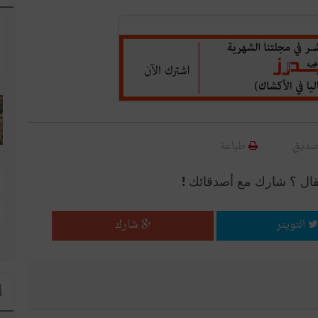
صديق
طباعة
قال ؟ شارك مع أصدقائك !
التويتر
شارك
ا