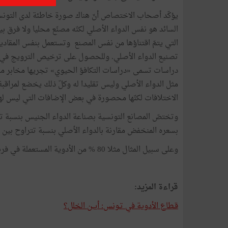
يؤكّد أصحاب الاختصاص أنّ هناك صورة خاطئة لدى التونسي
السائد هو نفس الدواء الأصلي لكنّه مصنّع محليا ولا فرق بين
التي يتمّ اقتناؤها من نفس المصنع وتستعمل بنفس المقادي
تصنيع الدواء الأصلي. وللحصول على ترخيص الترويج في ا
دراسات تسمى «دراسات التكافؤ الحيوي» تجريها مخابر مختص
مثل الدواء الأصلي وليس تقليدا له وكلّ ذلك يخضع لمراقب
الاختلافات لكنّها محصورة في بعض الإضافات التي ليس لها 
بسعره المنخفض مقارنة بالدواء الأصلي بنسبة تتراوح بين 30 % و50 %.
وعلى سبيل المثال مثلا 80 % من الأدوية المستعملة في فرنسا أدوية جنيسة مقابل 70 % في ألمانيا.
قراءة المزيد:
قـطاع الأدوية في تـونس: أيــن الخلل؟