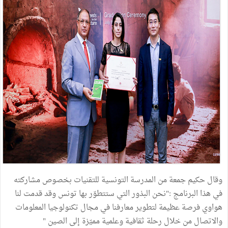
وقال حكيم جمعة من المدرسة التونسية للتقنيات بخصوص مشاركته
في هذا البرنامج :"نحن البذور التي ستتطوّر بها تونس وقد قدمت لنا
هواوي فرصة عظيمة لتطوير معارفنا في مجال تكنولوجيا المعلومات
والاتصال من خلال رحلة ثقافية وعلمية مميّزة إلى الصين "