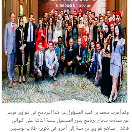
وقد أعرب محمد بن فقيه المسؤول عن هذا البرنامج في هواوي تونس
عن سعادته بنجاح برنامج بذور المستقبل للسنة الثالثة على التوالي
قائلا: " تساهم هواوي من سنة إلى أخرى في تكوين طلاب تونسيين