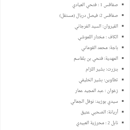
صفاقس 1 : فتحي العيادي
صفاقس 2: فيصل دربال (مستقل)
القيروان: السيد الفرجاني
الكاف : مختار اللموشي
باجة: محمد القوماني
المهدية: فتحي بن بلقاسم
بنزرت: بشير اللزام
تطاوين: بشير الخليفي
زغوان : عبد المجيد عمار
سيدي بوزيد: نوفل الجمالي
أريانة: الصحبي عتيق
نابل 2 : محرزية العبيدي