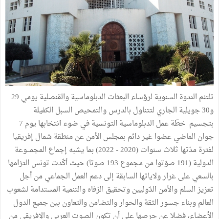
تلتئم الندوة السنوية لرؤساء البعثات الدبلوماسية والقنصلية يومي 29
و30 جويلية الجاري لتتناول بالدرس والتمحيص السبل الكفيلة
بتجسيم خطّة عمل الدبلوماسية التونسية في ضوء انتخابها يوم 7
جوان الماضي عضوا غير دائم بمجلس الأمن عن منطقة شمال إفريقيا
لفترة مدّتها ثلاث سنوات (2020 - 2022) بما يشبه إجماع المجمـــوعة
الدولية (191 صوّتوا من مجموع 193 صوتا) حيث أكّدت تونس التزامها
بالسعي على غرار ولاياتها السابقة إلى دعم العمل الجماعي من أجل
تعزيز السلم والأمن الدّوليين وتحقيق الرّفاه والتنمية المستدامة لشعوب
العالم وبناء جسور الثقة والحوار والتضامن والتعاون بين جميع الدول
الأعضاء، فضلا عن حرصها على أن تكون الصوت العربي والإفريقي من