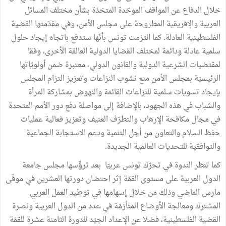
خلال الدفاع عن المواقف الموحّدة المتخذة بشأن مختلف المسائل
العربية والإفريقية المطروحة على مجلس الأمن، وفي مقدّمتها القضية
الفلسطينية العادلة. كما التزمت تونس بأنّها ستدفع باتجاه إيجاد حلول
سلمية عادلة ودائمة لمختلف القضايا الدولية العالقة الأخرى، وفقا
لمقتضيات الشرعية الدولية والقانون الدولي، معتبرة ضمن أولويّاتها
الرئيسيّة بمجلس الأمن منع نشوب النزاعات وتعزيز التزام المجلس
بإيجاد تسويات سلمية للنزاعات القائمة والنهوض بمشاركة المرأة
والشباب في هذه الجهود، بالإضافة إلى مواصلة دفع دور الأمم المتحدة
في مجال مكافحة الإرهاب والتطرّف العنيف وتعزيز فعالية عمليات
حفظ السلام والتعاون من أجل التنمية ودعم الاستجابة الجماعية
والتوافقية للتحديات العالمية الجديدة.
كما تنظر الندوة في تحرّك تونس عربيّا بعد ترؤّسها مجلس جامعة
الدول العربية على مستوى القمّة إثر احتضان دورتها العشرين في موفّى
مارس الماضي وذلك من خلال إسهامها في توطيد العمل العربي
المشترك ومعالجة الأوضاع المتأزمّة في عدد من الدول العربية ونصرة
القضية الفلسطينية، فضلا عن الإعداد الجيّد للدورة الثامنة عشرة للقمّة