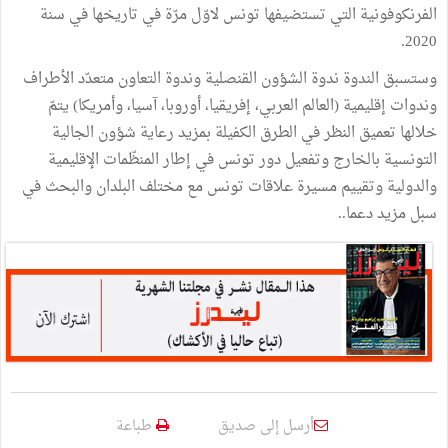
الفرنكوفونية التي تستضيفها تونس لاوّل مرّة في تاريخها في سنة
2020.
وستسبق الندوة ندوة الشؤون القنصلية وندوة التعاون متعدّد الأطراف
وندوات إقليمية (العالم العربي، إفريقيا، أوروبا، آسيا، وأمريكا) يتمّ
خلالها تعميق النظر في الطرق الكفيلة بمزيد رعاية شؤون الجالية
التونسية بالخارج وتفعيل دور تونس في إطار المنظّمات الإقليمية
والدولية وتقييم مسيرة علاقات تونس مع مختلف البلدان والبحث في
سبل مزيد دعما..
أرسل إلى صديق
طباعة