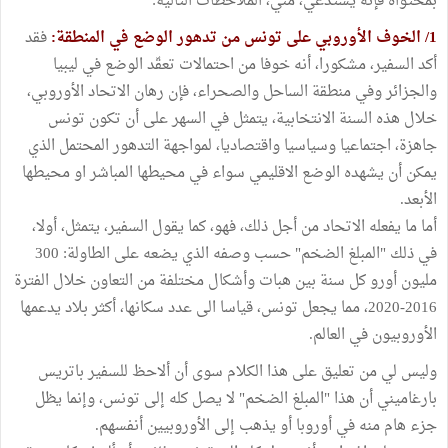
بمحتواه فإنه يستدعي، مني، الملاحظات التالية:
1/ الخوف الأوروبي على تونس من تدهور الوضع في المنطقة:
فقد
أكد السفير، مشكورا، أنه خوفا من احتمالات تعقّد الوضع في ليبيا
والجزائر وفي منطقة الساحل والصحراء، فإن رهان الاتحاد الأوروبي،
خلال هذه السنة الانتخابية، يتمثل في السهر على أن تكون تونس
جاهزة، اجتماعيا وسياسيا واقتصاديا، لمواجهة التدهور المحتمل الذي
يمكن أن يشهده الوضع الاقليمي سواء في محيطها المباشر او محيطها
الأبعد.
أما ما يفعله الاتحاد من أجل ذلك، فهو، كما يقول السفير، يتمثل، أولا،
في ذلك "المبلغ الضخم" حسب وصفه الذي يضعه على الطاولة: 300
مليون أورو كل سنة بين هبات وأشكال مختلفة من التعاون خلال الفترة
2016-2020، مما يجعل تونس، قياسا الى عدد سكانها، أكثر بلاد يدعمها
الأوروبيون في العالم.
وليس لي من تعليق على هذا الكلام سوى أن ألاحظ للسفير باتريس
بارغاميني أن هذا "المبلغ الضخم" لا يصل كله إلى تونس، وإنما يظل
جزء هام منه في أوروبا أو يذهب إلى الأوروبيين أنفسهم.