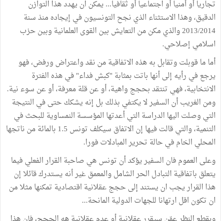
تجاريا أو أمنيا أو اجتماعيا أو ثقافيا... يمكن ان يهدد هذا التوازن
الدقيق، وهذا الاستثناء الذي نجح التونسيون في إيجاده منذ سنة
2013/2014 والذي مكن من التعايش بين القوى العلمانية وبين حزب
اسلامي إصلاحي.
أما ما قوبلت وتقابل به هذه الاتفاقية من نقد واعتراض ورفض، فهو
يرجع في رأيه إلى أنها باتت بمثابة "كبش فداء" في هذه الفترة
الانتخابية، فهي تنتقد بحجج واهية، أو عن قلة معرفة، أو عن سوء نية.
ومن الغريب أن السفير لا يكتفي بذلك بل إنه يشكك حتى في النتيجة
التي وصلت اليها الدراسة التي أعدتها المؤسسة النمساوية للبحث في
التنمية، والتي قالت فيها إن الاتفاق سيكلف تونس 1.5 بالمائة من ناتجها
المحلي الخام في حالة تحرير المبادلات فورا.
وعلى العموم فان السفير يؤكد أن تونس هي صاحبة القرار الفعلي فيما
يتعلق باتفاقية التبادل الحر الشامل والمعمق غير أنه يستدرك قائلا إن
هذا القرار يجب ان يستند إلى حجج عقلانية اقتصادية تمكنها مثلا من
ان تكون اقل ارتهانا للجهات الدولية المانحة...
وبقطع النظر عمّن سيقرر عقلانية أو عدم عقلانية هه الحجج، فإن هذا