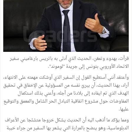
قرأت، بهدوء وتمعّن، الحديث الذي أدلى به باتريس بارغاميني سفير
الاتحاد الأوروبي بتونس إلى جريدة "لوموند".
وأعتقد أنني أستطيع القول إن السفير الذي أوشكت مهمته على الانتهاء،
أراد، بهذا الحديث، أن يبرئ نفسه من المسؤولية عن الإخفاق في تحقيق
الهدف الذي تم ايفاده إلى بلادنا من أجله، وأعني بذلك استكمال
المفاوضات حول مشروع اتفاقية التبادل الحر الشامل والمعمق والتوقيع
عليها.
ومما يؤكد ما أذهب اليه أن الحديث يشكل خروجا متشنّجا عن الأعراف
الدبلوماسية، وهو ينضح بالمرارة التي يشعر بها السفير من جراء خيبة