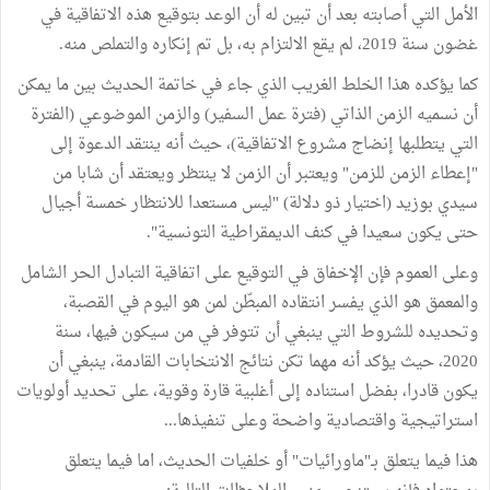
الأمل التي أصابته بعد أن تبين له أن الوعد بتوقيع هذه الاتفاقية في
غضون سنة 2019، لم يقع الالتزام به، بل تم إنكاره والتملص منه.
كما يؤكده هذا الخلط الغريب الذي جاء في خاتمة الحديث بين ما يمكن
أن نسميه الزمن الذاتي (فترة عمل السفير) والزمن الموضوعي (الفترة
التي يتطلبها إنضاج مشروع الاتفاقية)، حيث أنه ينتقد الدعوة إلى
"إعطاء الزمن للزمن" ويعتبر أن الزمن لا ينتظر ويعتقد أن شابا من
سيدي بوزيد (اختيار ذو دلالة) "ليس مستعدا للانتظار خمسة أجيال
حتى يكون سعيدا في كنف الديمقراطية التونسية".
وعلى العموم فإن الإخفاق في التوقيع على اتفاقية التبادل الحر الشامل
والمعمق هو الذي يفسر انتقاده المبطّن لمن هو اليوم في القصبة،
وتحديده للشروط التي ينبغي أن تتوفر في من سيكون فيها، سنة
2020، حيث يؤكد أنه مهما تكن نتائج الانتخابات القادمة، ينبغي أن
يكون قادرا، بفضل استناده إلى أغلبية قارة وقوية، على تحديد أولويات
استراتيجية واقتصادية واضحة وعلى تنفيذها...
هذا فيما يتعلق بـ"ماورائيات" أو خلفيات الحديث، اما فيما يتعلق