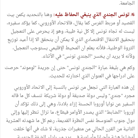
الجامعة.
6/ تونس الجندي الذي ينبغي الحفاظ عليه:
وهنا بالتحديد يكمن بيت
القصيد أو مربط الفرس كما يقال، فالاتحاد الأوروبي، كما يؤكد سفيره،
ليست له تجاه تونس إلا كل نية طيبة، وهو إذ يحرص على التعجيل
بتحقيق الانتقال الاقتصادي الذي لا يمكن أن يتحقق الا إذا أعيد توزيع
الثروة الوطنية، فلأنه يعلم ان المحيط الإقليمي يستوجب التعجيل،
ولأنه لا يريد ان يخسر "الجندي تونس" في الأثناء.
وكم هي بليغة عبارة "الجندي تونس" حتى إن جريدة "لوموند" حرصت
على ادراجها في العنوان الذي اختارته للحديث.
إن هذه العبارة التي تجعل من تونس بالنسبة إلى الاتحاد الأوروبي
مجرد "جندي" وليس دولة صديقة أو دولة شريكة تنسف كل ما قاله
السفير عن نوايا أوروبا الحسنة إزاء بلادنا، وهي إلى ذلك تؤكد أن
أوروبا "الضابط" الذي يصدر الأوامر فيطاع، ما تزال تنظر إليها وإلى
دول جنوب المتوسط نفس النظرة القديمة، رغم كل ما شهدته العشرية
الثانية من القرن الحالي من متغيرات جذرية، لا شك في أنها خلقت
أوضاعا هشة وأحيانا مأساوية في عدد من بلدان الضفة الجنوبية