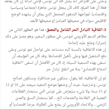
وحتى على افتراض أنه يصل كله الى تونس، فإنني أسأله إن كان يعتقد
فعلا أن هذا المبلغ، كاف لأن يجعل تونس جاهزة اجتماعيا وسياسيا
واقتصاديا، لمواجهة التدهور المحتمل الذي يمكن أن يشهده الوضع
الاقليمي سواء في محيطها المباشر او محيطها الأبعد.
2/ اتفاقية التبادل الحر الشامل والمعمق:
هذا هو المظهر الثاني من
مظاهر الدعم الأوروبي لتونس، في منظور السفير، وهو مصرّ على ذلك
إصرارا، وملحّ عليه إلحاحا.
إن هذه الاتفاقية بالنسبة اليه ستساعد على تواصل نمو تونس وعلى
دفع التشغيل فيها وعلى تأهيل اقتصادها. وقد كان من المؤسف أن
تسمّى بهذه التسمية السيئة، إذ كان من الأفضل أن تسمّى "اتفاقية
اندماج اقتصادي" بدلا من اتفاق تبادل حر.
ثم إن الاتفاقية، كما يقول، ستكون غير متناظرة، وستكون لصالح
تونس، وتدرّجية، حيث أن وضعها موضع التنفيذ سيمتد على 10 او 12
او 15 سنة، ولا شيء سيُفرَض على تونس التي ستختار القطاعات
المعنية في الفلاحة والخدمات الخ... كما ستختار النسق والمدى
الزمني... والاتحاد الأوروبي لن يضع على الطاولة عرضا اقتصاديا أو