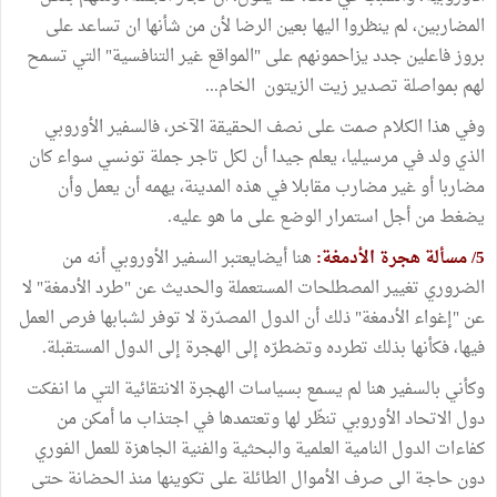
المضاربين، لم ينظروا اليها بعين الرضا لأن من شأنها ان تساعد على
بروز فاعلين جدد يزاحمونهم على "المواقع غير التنافسية" التي تسمح
لهم بمواصلة تصدير زيت الزيتون الخام...
وفي هذا الكلام صمت على نصف الحقيقة الآخر، فالسفير الأوروبي
الذي ولد في مرسيليا، يعلم جيدا أن لكل تاجر جملة تونسي سواء كان
مضاربا أو غير مضارب مقابلا في هذه المدينة، يهمه أن يعمل وأن
يضغط من أجل استمرار الوضع على ما هو عليه.
5/ مسألة هجرة الأدمغة:
هنا أيضايعتبر السفير الأوروبي أنه من
الضروري تغيير المصطلحات المستعملة والحديث عن "طرد الأدمغة" لا
عن "إغواء الأدمغة" ذلك أن الدول المصدّرة لا توفر لشبابها فرص العمل
فيها، فكأنها بذلك تطرده وتضطرّه إلى الهجرة إلى الدول المستقبلة.
وكأني بالسفير هنا لم يسمع بسياسات الهجرة الانتقائية التي ما انفكت
دول الاتحاد الأوروبي تنظّر لها وتعتمدها في اجتذاب ما أمكن من
كفاءات الدول النامية العلمية والبحثية والفنية الجاهزة للعمل الفوري
دون حاجة الى صرف الأموال الطائلة على تكوينها منذ الحضانة حتى