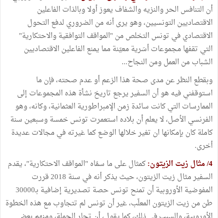
أن التنافس الحر والنزيه والشفاف يعوز أولا وبالذات الفاعلين
الاقتصاديين التونسيين، وهو يرى أنه من الضروري لدفع التحول
الاقتصادي في تونس التخلص من "المواقف التوافقية والاحتكارية"
التي تقفها مجموعات أسَرية معيّنة مما يمنع الفاعلين الاقتصاديين
الشباب من العمل ومن النجاح...
وبقطع النظر عن مدى صحة هذا الزعم أو عدم صحته، فإن ما
استوقفني فيه هو أن السفير يرجع تاريخ نشأة هذه المجموعات إلى
الممارسات التي كانت سائدة زمن الإمبراطورية العثمانية، وكانه، وهو
الفرنسي الأصل، لا يعلم أن بلاده استعمرت تونس خمسة وسبعين سنة
كاملة كان بإمكانها ان تغير خلالها الوضع كما غيرته في مجالات عديدة
أخرى.
4/ مثال زيت الزيتون:
كمثال على ما سمّاه "المواقف الاحتكارية"، يقدم
السفير مثال زيت الزيتون، حيث يذكر أنه في سنة 2018 قررت
المفوضية الأوروبية أن تمنح تونس حصة تصديرية إضافية بـ30000
طن من زيت الزيتون المعلّب، غير أن تونس لم تتجاوب مع هذه الخطوة
الأوروبية، والسبب في ذلك، كما يقول، أن تجار الجملة، ومنهم بعض