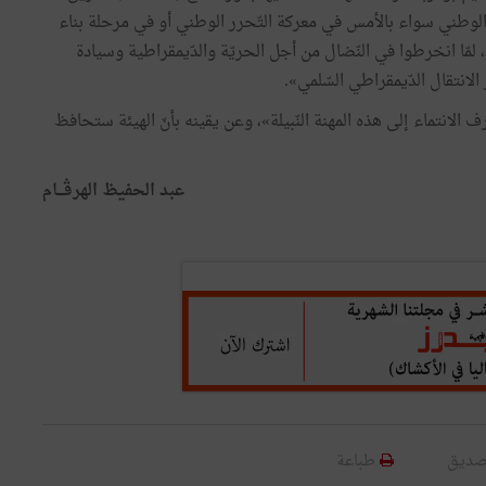
 الوطني سواء بالأمس في معركة التّحرر الوطني أو في مرحلة بناء
، لمّا انخرطوا في النّضال من أجل الحريّة والدّيمقراطية وسيادة
الانتقال الدّيمقراطي السّلمي».
لانتماء إلى هذه المهنة النّبيلة»، وعن يقينه بأنّ الهيئة ستحافظ
عبد الحفيظ الهرڤـــام
صديق
طباعة