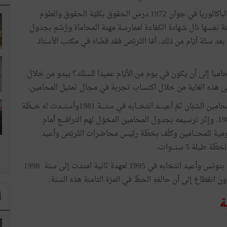
التحق بمعهد ابن شرف بالعاصمة وبعد حصوله على شهادة الباكالوريا في جوان 1972 درس الحقوق بكليّة الحقوق والعلوم
ل على الإجازة في جوان 1976. وفي السنة نفسها نال شهادة الكفاءة لممارسة مهنة المحاماة ورُسِّم بجدول
19 وأدّى اليمين القانونية بعد ستّة أيّام من ذلك. أمّا التّربّص فقد قضّاه في مكتب الأستاذ
اميا إلى أن يكون في يوم من الأيّام عميدا للسلك؟ يبدو من خلال
لى هذه الغاية من خلال اكتساب تجربة في مجال تمثيل المحامين.
فقد انتخب في سنة 1979 عضوا بالهيئة المديرة لجمعية المحامين الشبّان ثمّ أعيــــد انتخـــابه في سنــــة 1981وأسنـــدت له خـــطّة
أمين عـــــام الجمعية قبل أن ينتخـــــب رئيسا لها في سنـــة 1983. وإثر ترسيمه بجدول المحامين المخوّل لهم الترافــــع أمام
نتخب عضوا بالهيئة القومية للمحــــامين وكلّف بخطّة رئيس محاضرات التّربّص وأعيد
وانتخب في 5 جويلية 1992 رئيسا للفرع الجهوي للمحامين بتونس وأعيد انتخابه في 1995 لعهدة ثانية امتدت إلى سنة 1998
 انقطاع إلى أن حالفه الحظّ في المرّة الثامنة هذه السنة.
ا
ة