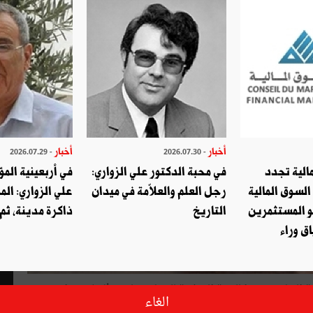
أخبار
أخبار
- 2026.07.29
- 2026.07.30
الية تجدد
في محبة الدكتور علي الزواري:
في أربعينية المؤ
السوق المالية
رجل العلم والعلاّمة في ميدان
علي الزواري: الم
و المستثمرين
التاريخ
ذاكرة مدينة، ثم
ق وراء
راهيم بودربالة الذي انتخب يوم 6 جويلية الجاري عميدا للهيئة الوطنية للمحامين لمدّة ثلاث سنوات
الغاء