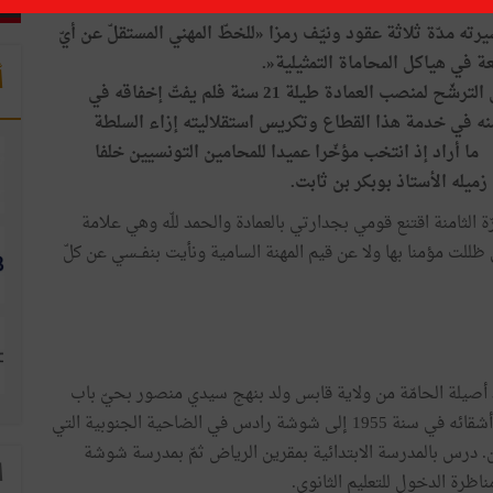
ته مدّة ثلاثة عقود ونيّف رمزا «للخطّ المهني المستقلّ عن أيّ
 في هياكل المحاماة التمثيلية«.
أ
ولعلّ ما يميّز الأستاذ إبراهيم بودربالة مثابرته على الترشّح لمنصب العمادة طيلة 21 سنة فلم يفتّ إخفاقه في
منه في خدمة هذا القطاع وتكريس استقلاليته إزاء السلطة
 ما أراد إذ انتخب مؤخّرا عميدا للمحامين التونسيين خلفا
ة الثامنة اقتنع قومي بجدارتي بالعمادة والحمد للّه وهي علامة
 ظللت مؤمنا بها ولا عن قيم المهنة السامية ونأيت بنفــسي عن كلّ
عدد أصيلة الحامّة من ولاية قابس ولد بنهج سيدي منصور بحيّ باب
الفلّة بالعاصمة في 7 أوت 1952. انتقل للسكنى من والديه وأشقائه في سنة 1955 إلى شوشة رادس في الضاحية الجنوبية التي
ن. درس بالمدرسة الابتدائية بمقرين الرياض ثمّ بمدرسة شوشة
ا
ظرة الدخول للتعليم الثانوي.