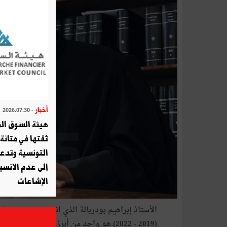
أخبار
- 2026.07.30
هيئة السوق الم
ثقتها في متانة 
التونسية وتدع
إلى عدم الانسيا
الإشاعات
الأستاذ إب
(2019 - 2022) هو واحد من أبرز وجوه قطاع المحاماة في تونس منذ أن اختار هذه المهنة النبيلة في سنة 1977.