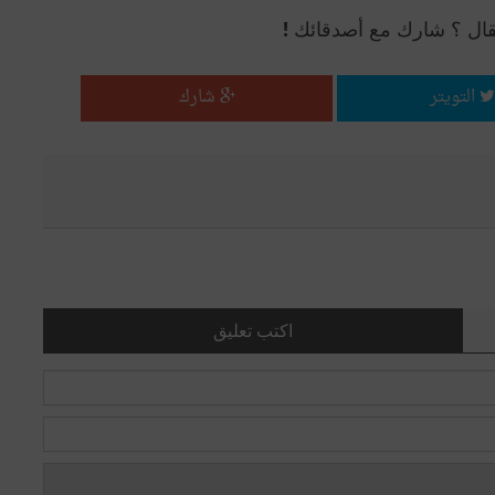
قال ؟ شارك مع أصدقائك !
التويتر
شارك
اكتب تعليق