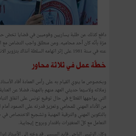
دافع كذلك عن طلبة يساريين وقوميين في قضايا تخصّ حرية ا
مرّة بأنّه كان أحد محاميه. ومن منطلق واجب التضامن مع الأ
عنه في سنة 1981 على إثر اتهامه السلطة آنذاك بتزوير الانتخابات التشريعية.
خطّة عمل في ثلاثة محاور
وبخصوص ما ينوي القيام به على رأس العمادة أفاد الأستاذ إ
زملائه ولاسيّما حديثي العهد منهم بالمهنة، فضلا عن العناية 
التي يواجهها القطاع في حال توقيع تونس على اتفاق التبادل 
من الأداء المهني للمحامي وتعزيز قدرته على الصمود أمام ال
بالتكوين المهني والترقية المهنية وتشجيع الاختصاص في ضو
التعامل مع كلّ المتغيّرات باقتدار وبروح إيجابية.
وكان الرئيس الباجي قايد السبسي قد وجّه إلى الأستاذ إبراه