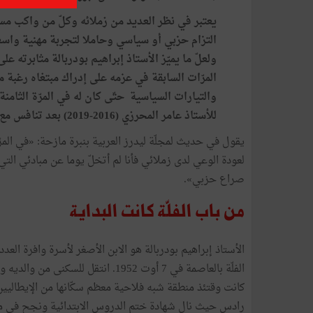
يعتبر في نظر العديد من زملائه وكلّ من واكب مسير
التزام حزبي أو سياسي وحاملا لتجربة مهنية واسعة
المرّات السابقة في عزمه على إدراك مبتغاه رغبة 
والتيارات السياسية حتّى كان له في المرّة الثامنة
للأستاذ عامر المحرزي (2016-2019) بعد تنافس مع زميله الأستاذ بوبكر بن ثابت.
يقول في حديث لمجلّة ليدرز العربية بنبرة مازحة: «في المرّ
لعودة الوعي لدى زملائي فأنا لم أتخلّ يوما عن مبادئي التي
صراع حزبي».
من باب الفلّة كانت البداية
الأستاذ إبراهيم بودربالة هو الابن الأصغر لأسرة وافرة ال
كانت وقتئذ منطقة شبه فلاحية معظم سكّانها من الإيطاليي
رادس حيث نال شهادة ختم الدروس الابتدائية ونجح في منا