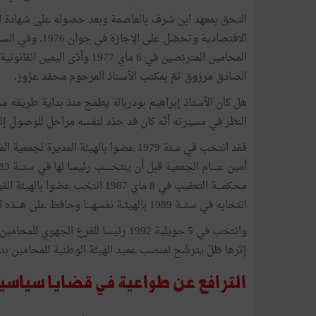
الاقتصادية وتحصّ
المحامين المتربّصين في 6 ماي 77
الصادق مرزوق ثمّ بمكتب الأستاذ المرحوم محمّد عزّوز.
هل كان الأستاذ إبراهيم بودربالة يطمح منذ بداية طريقه مح
النظر في مسيرته أنّه كان قد حدّد لنفسه مراحل للوصول إ
محكمــــة التعقيب في 8 ماي 1987 ا
انتخابه في سنـــة 1989 بالهيئــة نفسهــــا وحافظ على هـــذه الخطّة طيلة 5 سنـــوات.
إثرها ظلّ يترشّح لمنصب عميد الهيئة الوطنية للمحامين بدون
الترافع عن طواعية في قضايا سياسي