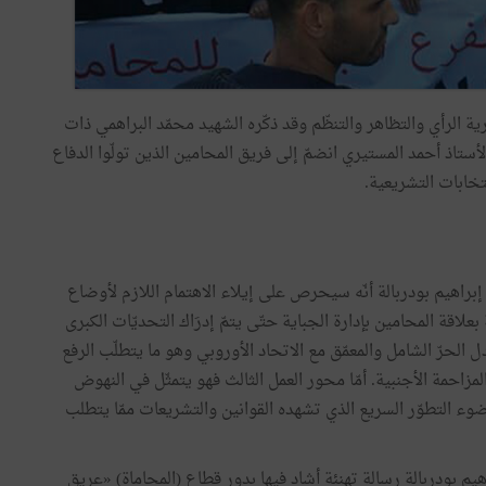
لرأي والتظاهر والتنظّم وقد ذكّره الشهيد محمّد البراهمي ذات
ستاذ أحمد المستيري انضمّ إلى فريق المحامين الذين تولّوا الدفاع
براهيم بودربالة أنّه سيحرص على إيلاء الاهتمام اللازم لأوضاع
بعلاقة المحامين بإدارة الجباية حتّى يتمّ إدرَاك التحديّات الكبرى
الحرّ الشامل والمعمّق مع الاتحاد الأوروبي وهو ما يتطلّب الرفع
مزاحمة الأجنبية. أمّا محور العمل الثالث فهو يتمثّل في النهوض
ء التطوّر السريع الذي تشهده القوانين والتشريعات ممّا يتطلب
يم بودربالة رسالة تهنئة أشاد فيها بدور قطاع (المحاماة) «عريق