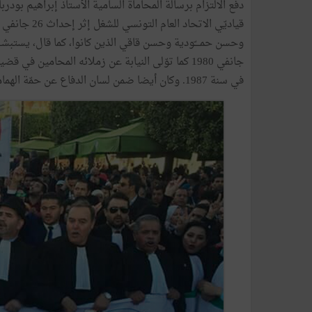
دفع الالتزام برسالة المحاماة السامية الأستاذ إبراهيم بودر
وحسن حمــــّودية وحسن قاقي الذين كانوا، كما قال، يستبشـ
في سنة 1987. وكان أيضا ضمن لسان الدفاع عن حمّة الهمامي في عدّة قضايا جابه بسببها القضاء منها قضية بمحكمــة قابس.