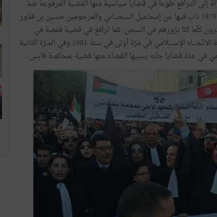
بالة إلى الترافع طوعا في قضايا سياسية منها القضية المرفوعة ضدّ
قياديّي الاتحاد العام التونسي للشغل إثر إحداث 26 جانفي 1978 ناب فيها عن إسماعيل السحبــاني والمرحومين حسين بن قدّور
ـرون كلّما كنّا نزورهم في السجن. كما ترافع في قضية قفصة في
جانفي 1980 كما توّلى النيابة عن زملائه المحامين في قضية الاتّجــــاه الإســــلامي في مرّة أولى في سنة 1981 وفي المــرّة الثانية