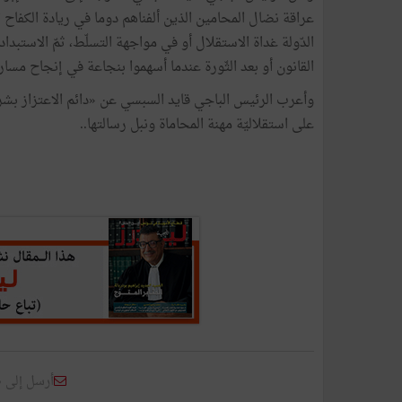
عراقة نضال المحامين الذين ألفناهم دوما في ريادة الكفاح
الدّولة غداة الاستقلال أو في مواجهة التسلّط، ثمّ الاستبداد
القانون أو بعد الثّورة عندما أسهموا بنجاعة في إنجاح مسار 
وأعرب الرئيس الباجي قايد السبسي عن «دائم الاعتزاز بشرف ا
على استقلاليّة مهنة المحاماة ونبل رسالتها..
أرسل إلى 