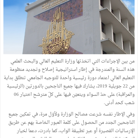
من بين الإجراءات التي اتخذتها وزارة التعليم العالي والبحث العلمي
هذه السنة والمندرجة في إطار استراتيجية إصلاح وتجديد منظومة
التعليم العالي اعتماد دورة رئیسیة واحدة للتوجیه الجامعي تنطلق بدایة
من 22 جویلیة 2019، یشارك فیھا جمیع الناجحین بالدورتین (الرئیسیة
والمراقبة) على حدّ السواء ویتعیّن فیھا على كلّ مترشح اختیار 06
شعب كحد أدنى.
وفي الإطار نفسه شرعت مصالح الوزارة ولأوّل مرة، في تمكین جمیع
الناجحین الجدد من الحصول على كلمة العبور الخاصة بھم عن طریق
الإرسالیات القصیرة أو عبر تطبیقة الواب، كما بادرت، دعما لخیار