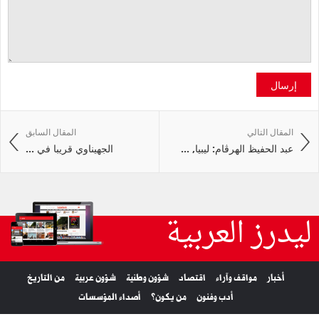
إرسال
المقال التالي
المقال السابق
عبد الحفيظ الهرڤام: ليبيا, ...
الجهيناوي قريبا في ...
ليدرز العربية
أخبار
مواقف وآراء
اقتصاد
شؤون وطنية
شؤون عربية
من التاريخ
أدب وفنون
من يكون؟
أصداء المؤسسات