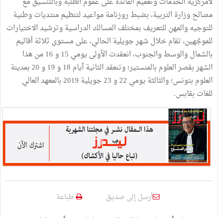
لامركزیة الخدمات وتعمیم الفائدة على عموم الطلبة وبالتنسیق مع
مصالح وزارة التربیة، بضبط روزنامة مواعید لتنظیم منتدیات وطنیة
للتوجیه والمھن للتعریف بمختلف المسالك الدراسیة وترشید الاختیارات
للموجَّھین، تقام خلال شھر جویلیة الحالي، على مستوى ثلاثة أقالیم
بالشمال والوسط والجنوب، انعقدت الأولى يومي 15 و 16 من هذا
الشهر بقصر العلوم بالمنستیر؛ وتنعقد الثانية أیام 18 و 19 و 20 بمدینة
العلوم بتونس؛ والثالثة یومي 22 و 23 جویلیة 2019 بالمعهد العالي
للغات بقابس.
أرسل إلى صديق
طباعة