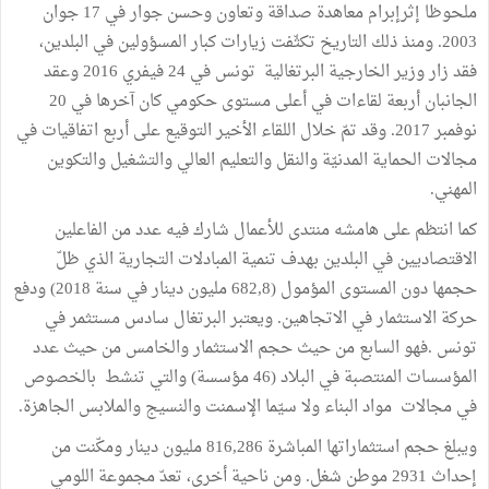
ملحوظا إثرإبرام معاهدة صداقة وتعاون وحسن جوار في 17 جوان
2003. ومنذ ذلك التاريخ تكثّفت زيارات كبار المسؤولين في البلدين،
فقد زار وزير الخارجية البرتغالية تونس في 24 فيفري 2016 وعقد
الجانبان أربعة لقاءات في أعلى مستوى حكومي كان آخرها في 20
نوفمبر 2017. وقد تمّ خلال اللقاء الأخير التوقيع على أربع اتفاقيات في
مجالات الحماية المدنيّة والنقل والتعليم العالي والتشغيل والتكوين
المهني.
كما انتظم على هامشه منتدى للأعمال شارك فيه عدد من الفاعلين
الاقتصاديين في البلدين بهدف تنمية المبادلات التجارية الذي ظلّ
حجمها دون المستوى المؤمول (682,8 مليون دينار في سنة 2018) ودفع
حركة الاستثمار في الاتجاهين. ويعتبر البرتغال سادس مستثمر في
تونس .فهو السابع من حيث حجم الاستثمار والخامس من حيث عدد
المؤسسات المنتصبة في البلاد (46 مؤسسة) والتي تنشط بالخصوص
في مجالات مواد البناء ولا سيّما الإسمنت والنسيج والملابس الجاهزة.
ويبلغ حجم استثماراتها المباشرة 816,286 مليون دينار ومكّنت من
إحداث 2931 موطن شغل. ومن ناحية أخرى، تعدّ مجموعة اللومي