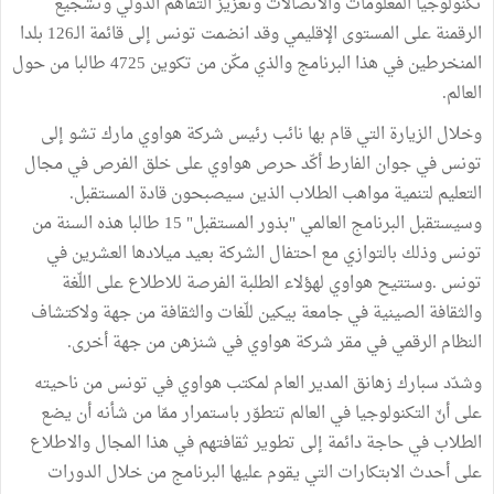
تكنولوجيا المعلومات والاتصالات وتعزيز التفاهم الدولي وتشجيع
الرقمنة على المستوى الإقليمي وقد انضمت تونس إلى قائمة الـ126 بلدا
المنخرطين في هذا البرنامج والذي مكّن من تكوين 4725 طالبا من حول
العالم.
وخلال الزيارة التي قام بها نائب رئيس شركة هواوي مارك تشو إلى
تونس في جوان الفارط أكّد حرص هواوي على خلق الفرص في مجال
التعليم لتنمية مواهب الطلاب الذين سيصبحون قادة المستقبل.
وسيستقبل البرنامج العالمي "بذور المستقبل" 15 طالبا هذه السنة من
تونس وذلك بالتوازي مع احتفال الشركة بعيد ميلادها العشرين في
تونس .وستتيح هواوي لهؤلاء الطلبة الفرصة للاطلاع على اللّغة
والثقافة الصينية في جامعة بيكين للّغات والثقافة من جهة ولاكتشاف
النظام الرقمي في مقر شركة هواوي في شنزهن من جهة أخرى.
وشدّد سبارك زهانق المدير العام لمكتب هواوي في تونس من ناحيته
على أنّ التكنولوجيا في العالم تتطوّر باستمرار ممّا من شأنه أن يضع
الطلاب في حاجة دائمة إلى تطوير ثقافتهم في هذا المجال والاطلاع
على أحدث الابتكارات التي يقوم عليها البرنامج من خلال الدورات