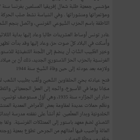
النّاطقة باسم الحزب الشّيوعي الفرنسي، واتّصل بنجم الشّمال 
غادر تونس أوساط العشرينات طالبا وعاد إليها بداية الثّلا
وأُسكت في البلاد كلّ صوت حرّ، وعاد إليها وقد بدأت تظهر
وخيّر الطّبيب الشّابّ أن ينضمّ إلى اللّجنة التّنفيذيّة للد
الفرنسيّة بالحزب الحرّ الدّستوريّ الجديد، ذلك أنّ بن ميلاد
ولازمه بعد عودته إلى حين وفاة الشّيخ سنة 1944
فتح عيادته بحيّ الحلفاوين الشّعبيّ ولُقّب بطبيب الشّع
«دار ابن الجزّار» سنة 1935، وهي أوّل
ونظّم حملات عديدة لمقاومة بعض الأمراض المعدية المنتش
الخلدونيّة وبدار المعلّمين. ثمّ أنشأ على نفقته مدرسة ابتدا
المائة وأصيب فيها أمثالهم من الجرحى تطوّع بمعيّة زوجته ا
خفّف من وطأة المصاب.