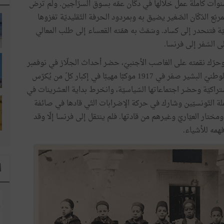
نوات كاملة عمل خلالها في دكّان عمّه بسوق السرّاجين. ولم ترض
بّع الدّكّان الصّغير يضيق به وبمردود الحرفة التّقليديّة تغزوها
يّة فتنحدر إلى كساد. وسَمَتْ به همّته القعساء إلى طلب المعالي
ى السّفر إلى فرنسا.
حرّك نقمته على الغاصب الأجنبيّ، حضر أحداث الجلّاز في نوفمبر
1911 واقِعَةً جللا في النّضال الشّعبيّ، وشهد جنازة الزّعيم الوطنيّ البشير صفر في 1917 موكبًا مهيبًا في إكبار كلّ من يُكرّس
اشتراكيّة وحضر اجتماعاتها السّياسيّة، وانخرط بداية العشرينات في
لة التّونسيّين وشارك في حركة الإضرابات التّي قادها في صائفة
 ومختار العيّاريّ وغيرهم من قادتها. فلم ينتقل إلى فرنسا إلّا وقد
همه للأشياء.
ا