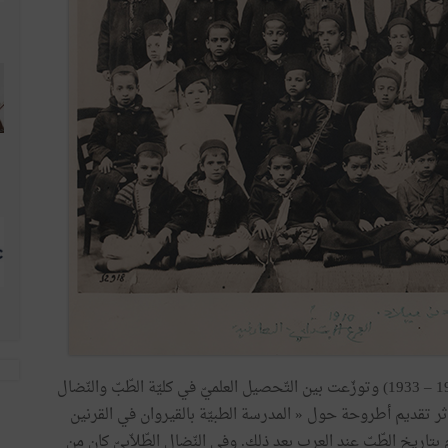
دامت التّجربة الباريسيّة ثماني سنوات بالتّمام والكمال (1925 – 1933) وتوزّعت بين التّحصيل العلميّ في كليّة الطّبّ والنّضال
ّ إثر تقديم أطروحة حول « المدرسة الطبيّة بالقيروان في القرنين
تاريخ الطّبّ عند العرب بعد ذلك. وفي النّضال الطّلاّبيّ كان من