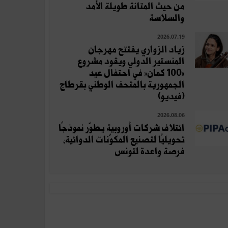
من حيث المتانة طويلة الأمد
والسلاسة
2026.07.19
زياد الزواري يفتتح مهرجان
المنستير الدولي ويقود مشروع
«100 كمان» في احتفال عيد
الجمهورية بالمتحف الوطني بقرطاج
(فيديو)
2026.08.06
ائتلاف شركات أوروبية يطوّر نموذجًا
تحويليًا لتصنيع المكوّنات الدوائية،
فرصة واعدة لتونس