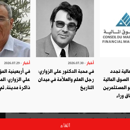
أخبار
أخبار
- 2026.07.29
- 2026.07.30
الية تجدد
في محبة الدكتور علي الزواري:
في أربعينية المؤ
السوق المالية
رجل العلم والعلاّمة في ميدان
علي الزواري: الم
و المستثمرين
التاريخ
ذاكرة مدينة، ثم
ق وراء
يّ شأن ، في الأحزاب قادة وزعماء، وفي الجمعيّات والمنظّمات
الغاء
الإصلاح جريئة وأصوات في الحقّ عالية. أوّلهم محمود الماطري