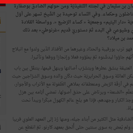
ن بن سليمان في لجنته التّنفيذيّة ومن حولهم الصّادق بوصفّارة
اضلون وحكماء. وفي النّساء توحيدة بن الشّيخ تسهر على أوّل
أ
سيّة «ليلى» منذ 1937 وتبعث جمعيّة «دار اليتيم» وجمعيّة « كساء الرّضيع «. وواسطة القلادة
بيّ وشيوعيّ في البدء ثمّ دستوريّ قديم »غرنوطيّ« بعد ذلك
مد بن ميلاد؟
لد سنة 1902، فهو ترب بورقيبة والحدّاد وغيرهما من الأفذاذ الذّين ولدوا مع انبلاج
ّهم جاؤوا ليدشّنوه ثمّ يملؤوه فعلا وإنجازا ووقعا وتأثيرا.
العتيقة ينشق عطرها ويتشرّب أصالتها وينهل قيمها، يتنقّل بين باب
 العائلة وسوق الحرايريّة حيث دكّان والده وسوق السّرّاجين حيث
عّم في أزقّة الرّبض ومنعطفاته بملاهي الطّفولة مع الأتراب والأجوار،
علّم «الصّنعة» ويرتاض على حذق أصولها، تمضي أيّامه بين هزل
وجدّ الكبار وجهدهم، فإذا هو يلج عالم الكهول مبكّرا ويبدأ نحت
اة.
صّادقيّة مثل الكثير من أبناء جيله، ومنها رُدّ إلى المعهد العلوي قريبا
 ولم يُمض به سوى سنتين حتّى أُلحق بمعهد كارنو. ثمّ انقطع عن
ا