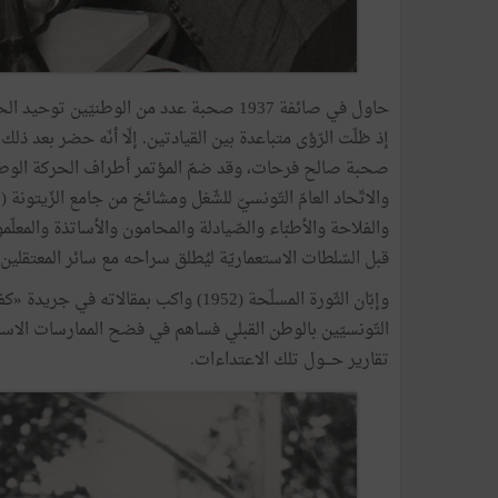
حاول في صائفة 1937 صحبة عدد من الوطنيّي
صحبة صالح فرحات، وقد ضمّ المؤتمر أطراف الحركة الوطنيّة
والاتّحاد العامّ التّونسيّ للشّغل ومشائخ من جامع الزّيتونة
والفلاحة والأطبّاء والصّيادلة والمحامون والأساتذة والمع
قبل السّلطات الاستعماريّة ليُطلق سراحه مع سائر المعتقلين في 23 سبتمبر 
وإبّان الثّورة المسلّحة (1952) واكب بمقا
التّونسيّين بالوطن القبلي فساهم في فضح الممارسات الاستعماريّة 
تقارير حـــول تلك الاعتداءات.