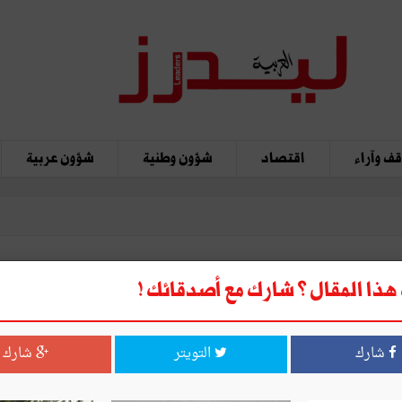
ف وآراء
اقتصاد
شؤون وطنية
شؤون عربية
ذا المقال ؟ شارك مع أصدقائك !
شارك
التويتر
شارك