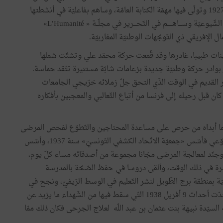
مؤسّسي جمعيّة طلبة شمال إفريقيا المسلمين بفرنسا سنة 1927 وتولّى فيها مهمّة الكتابة العامّة، وساهم بفاعليّة في أنشطتها
ومؤتمراتها ومنشوراتها . وفي السّياسة نشط صلب الحركة الشّيوعيّة وســـاهـــــم في التّحـــرير في مجلّــة « L’Humanité»
الإفريقي ذي التّوجّهات الوطنيّة المغاربيّة.
ثينات طبيبا، غادرها وقد قُمعت حركة محمّد علي وتشتّت شملها
 بوادر حركة وطنيّة جديدة بزعامات شابّة مستنيرة تتّقد حماسة.
ّستور القديم في الوقت الذّي التحق جلّ زملائه خرّيجي الجامعات
 كان قبل رحيله إلى فرنسا من أتباع الثّعالبي والمعجبين بأفكاره
ب لما أبداه من حرص على مساعدة المحتاجين والتّطوّع لفحص المرضى
مجّانا يوما في الأسبوع، واتّجه إلى العمل الجمعيّاتي والتّطوّعي فأسّس «جمعيّة الاتّحاد الكشفي التّونسيّ» سنة 1937، وأسّس
 مستوصف تونسيّ، وجنّد لمعالجة المرضى مجّانا مجموعة من أصدقائه مساء كلّ يوم،
رة في ذلك الوقت، وألقى دروسا في حفظ الصّحّة بالمدرسة
ئيّة بمنطقة برج الطّويل لنشر التّعليم في الوسط الرّيفيّ، ونجح في
التّصدّي لضمّ معهد باستور إلى الممتلكات الفرنسيّة. ولمّا جدّت أحداث 9 أفريل 1938 التّي سقط فيها من الشّهداء ما يزيد عن
لسيّدة نبيهة بنت عثمان بن عبد اللّه لعلاج الجرحى فكان ذلك ممّا