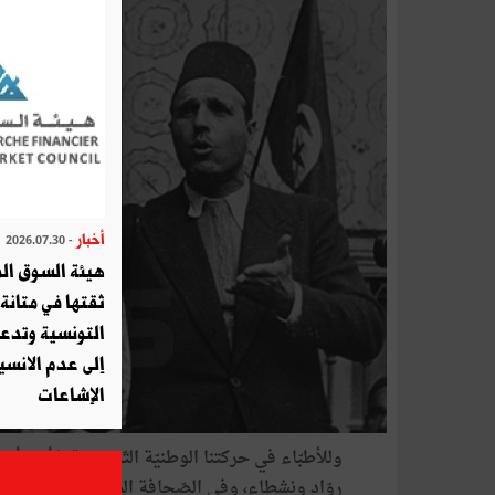
أخبار
- 2026.07.30
هيئة السوق الم
ثقتها في متانة 
التونسية وتدع
إلى عدم الانسيا
الإشاعات
وللأطبّاء في حركتنا الوطنيّة التّحريريّة شأن وأ
روّاد ونشطاء، وفي الصّحافة المناضلة أقلام في 