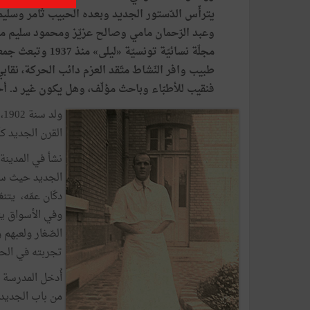
يترأّس الدّستور الجديد وبعده الحبيب ثامر وسليما
وعبد الرّحمان مامي وصالح عزيّز ومحمود سليم من
مجلّة نسائيّة تون
طبيب وافر النّشاط متّقد العزم دائب الحركة، نقا
فنقيب للأطبّاء وباحث مؤلّف، وهل يكون غير د. أح
و
القرن الجديد كأن
نشأ في المدينة 
الجديد حيث سكن
دكّان عمّه، يتن
وفي الأسواق يت
الصّغار ولعبهم 
تجربته في الحي
أُدخل المدرسة ال
من باب الجديد،