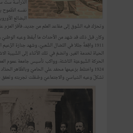
الدّراسة ستّ س
نفسه الطّموح بمر
البضائع الأوروب
وتحرّك فيه الشّوق إلى مقاعد العلم من جديد، فأقرّ العزم عل
وكان قبل ذلك قد شهد من الأحداث ما أيقظ وعيه الوطنيّ و
الحياة لخدمة الغير. وانضمّ في تلك الأثناء إلى الشّبيبة ال
الحركة الشّيوعيّة النّاشئة، وواكب تأسيس جامعة عموم العم
1924 واختلط بزعيمها محمّد علي الحاميّ وبالطّاهر الحدّاد
تشكلّ وعيه السّياسيّ والاجتماعيّ وصُقلت تجربته وتعمّق ف