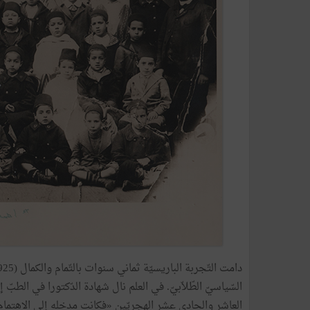
السّياسيّ الطّلاّبيّ. في العلم نال شهادة الدّكتورا في الطب
العاشر والحادي عشر الهجريّين «فكانت مدخله إلى الاهتمام ب