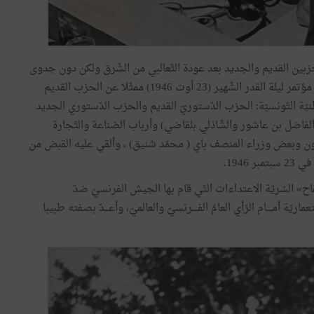
ن توحيد الحزبين القديم والجديد بعد عودة الثّعالبي من الشّرق ولكن دون جدوى
إذ ظلّت الرّؤى متباعدة بين القيادتين. إلّا أنّه حضر بعد ذلك مؤتمر ليلة القدر الشّهير (23 أوت 1946) ممثّلا عن الحزب القديم
 التّونسيّة: الحزب الدّستوريّ القديم والحزب الدّستوري الجديد
 (الفاضل بن عاشور والشّاذلي بلقاضي) وأرباب الصّناعة والتّجارة
لّمون وبعض وزراء المنصف باي ( محمّد شنيق) ، وألقي عليه القبض من
1946.
لاته في جريدة «كفاح» السّريّة الاعتداءات التّي قام بها الجيش الفرنسيّ ضدّ
أمــــام الرّأي العامّ الفــــرنسيّ والعالميّ، وأعـــدّ بصفته طبيبا