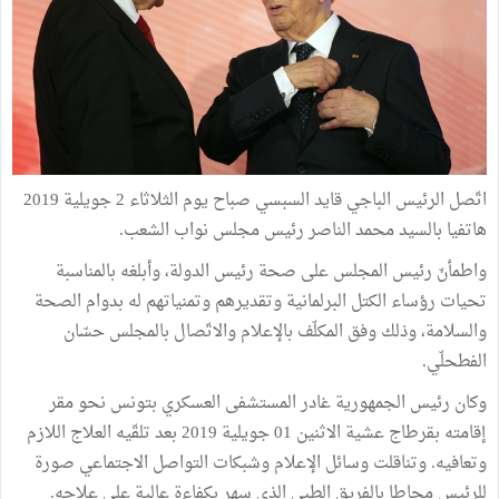
اتّصل الرئيس الباجي قايد السبسي صباح يوم الثلاثاء 2 جويلية 2019
هاتفيا بالسيد محمد الناصر رئيس مجلس نواب الشعب.
واطمأنّ رئيس المجلس على صحة رئيس الدولة، وأبلغه بالمناسبة
تحيات رؤساء الكتل البرلمانية وتقديرهم وتمنياتهم له بدوام الصحة
والسلامة، وذلك وفق المكلّف بالإعلام والاتّصال بالمجلس حسّان
الفطحلّي.
وكان رئيس الجمهورية غادر المستشفى العسكري بتونس نحو مقر
إقامته بقرطاج عشية الاثنين 01 جويلية 2019 بعد تلقّيه العلاج اللازم
وتعافيه. وتناقلت وسائل الإعلام وشبكات التواصل الاجتماعي صورة
للرئيس محاطا بالفريق الطبي الذي سهر بكفاءة عالية على علاجه.