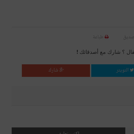
صديق
طباعة
قال ؟ شارك مع أصدقائك !
التويتر
شارك
اكتب تعليق