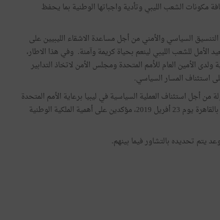
كافة مكونات الشعب الليبي وتأدية واجباتها الوطنية بما يحفظ
لتنسيق السياسي والأمني من أجل مساعدة الاشقاء الليبيين على
لأمل للشعب الليبي لينعم بحياة كريمة وآمنة. وفي هذا الاطار،
 ولدى الأمين العام للأمم المتحدة ومجلس الأمن لاتخاذ التدابير
لى استئناف المسار السياسي.
ة من أجل استئناف العملية السياسية في ليبيا برعاية الأمم المتحدة
وآخرها قمّة ترويكا الاتحاد الافريقي حول ليبيا التي عقدت بالقاهرة يوم 23 أفريل 2019، مؤكدين على أهمية الملكية الوطنية
عد يتم تحديده بالتشاور فيما بينهم.