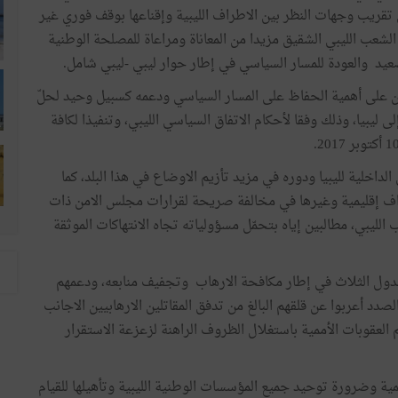
جل تقريب وجهات النظر بين الاطراف الليبية وإقناعها بوقف فوري غير
لشعب الليبي الشقيق مزيدا من المعاناة ومراعاة للمصلحة الوطنية
التصعيد والعودة للمسار السياسي في إطار حوار ليبي -ليبي شامل.
ّدين على أهمية الحفاظ على المسار السياسي ودعمه كسبيل وحيد لحلّ
ى ليبيا، وذلك وفقا لأحكام الاتفاق السياسي الليبي، وتنفيذا لكافة
داخلية لليبيا ودوره في مزيد تأزيم الاوضاع في هذا البلد، كما
أطراف إقليمية وغيرها في مخالفة صريحة لقرارات مجلس الامن ذات
لليبي، مطالبين إياه بتحمّل مسؤولياته تجاه الانتهاكات الموثقة
الدول الثلاث في إطار مكافحة الارهاب وتجفيف منابعه، ودعمهم
لصدد أعربوا عن قلقهم البالغ من تدفق المقاتلين الارهابيين الاجانب
 العقوبات الأممية باستغلال الظروف الراهنة لزعزعة الاستقرار
يمية وضرورة توحيد جميع المؤسسات الوطنية الليبية وتأهيلها للقيام