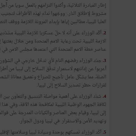
إطار المبادرة الثلاثية، وأكدوا التزامهم بالعمل سويا من أ
مشروط لإطلاق النار. ووجّهوا نداء لهذه الأطراف لتجنيب ا
العليا لليبيا، مطالبين إياها بإبداء المرونة اللازمة ووقف 
2.
أكّد الوزراء على أنه لا حلّ عسكريا للازمة الليبية مشد
الازمة الليبية تحت رعاية الامم المتحدة ومن خلال بعثتها إل
عناصر خطة الامم المتحدة التي اعتمدها مجلس الامن في 10 أكتوبر 2017.
3.
جدّد الوزراء رفضهم التام لأي تدخّل خارجي في الشؤون ال
أعربوا عن إدانتهم لاستمرار تدفّق السلاح إلى ليبيا من 
الصلة، مما يشكّل عامل تأجيج للصراع وتعميق معاناة الشعب ا
لقرارات حظر تصدير السلاح إلى ليبيا.
4.
شدّد الوزراء على أهمية مواصلة التنسيق والتعاون بين 
لكافة الجهود الوطنية الليبية لمكافحة هذه الآفة، وفي هذا ا
إلى ليبيا، وقيام بعض العناصر والكيانات المدرجة على قوائم
وتهديد الأمن والاستقرار في ليبيا ودول الجوار.
5.
أكّد الوزراء تمسكهم بوحدة وسيادة ليبيا وسلامتها الإقل