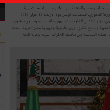
نس والجزائر ومصر والمنبثقة عن "إعلان تونس لدعم التسوية
السياسية الشاملة في ليبيا" في 20 فيفري 2017، وتأكيدا لدورها المحوري، استضافت تونس يوم الاربعاء 12 جوان 2019،
يناوي، وزير الشؤون الخارجية للجمهورية التونسية، وصبري بوقدوم،
 الشعبية وسامح شكري، وزير خارجية جمهورية مصر العربية، لبحث
أ
لعملية السياسية بين مختلف الاطراف الليبية برعاية الامم