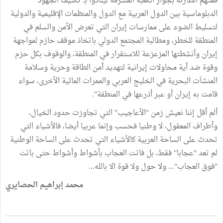
قمتهم الطارئة بجوار الكعبة المشرفة لينادوا بـ"تكثيف الجهود
الدبلوماسية بين الدول العربية مع الدول والمنظمات الإقليمية والدولية
لتسليط الضوء على ممارسات إيران التي تعرض الأمن والسلم في
المنطقة للخطر، ومطالبة المجتمع الدولي باتخاذ موقف حازم لمواجهة
إيران وأنشطتها المزعزعة للاستقرار في المنطقة، والوقوف بكل حزم
وقوة ضد أية محاولات إيرانية لتهديد أمن الطاقة وحرية وسلامة
المنشآت البحرية في الخليج العربي والممرات المائية الأخرى، سواء
قامت به إيران أو عبر أذرعها في المنطقة".
ألم أقل إننا نعيش زمن "الأعاجيب" التي تجاوزت حدود الخيال،
وأطراف المعقول، لا وطنيا فحسب وإنما عربيا أيضا، فالأشياء التي
تحدث على الساحة العربية كالأشياء التي تحدث على الساحة الوطنية
لم تعد "عجابا" فقط، بل فاتت العجاب بأشواط وأشواط حتى باتت
"فوق العجاب"... ولا حول ولا قوة الا بالله...
محمد إبراهيم الحصايري