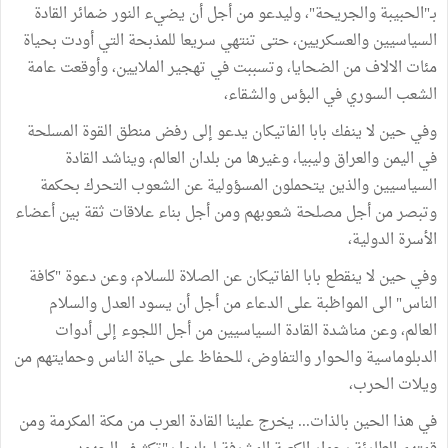
بـ"الحبيبة والجريحة"، وليدعو من أجل أن يضيء النور ضمائر القادة
السياسيين والعسكريين، حتى تنتهي سريعا للمذبحة التي أودت بحياة
مئات الالاف من الضحايا، وتسببت في تهجير الملايين، وأوقعت عامة
الشعب السوري في البؤس والشقاء،
وفي حين لا ينفك بابا الفاتيكان يدعو إلى رفض منطق القوة المسلحة
في اليمن والعراق وليبيا، وغيرها من بلدان العالم، ويناشد القادة
السياسيين والذين يتحملون المسؤولية عن الشعوب التحرك بحكمة
وتبصر من أجل مصلحة شعوبهم ومن أجل بناء علاقات ثقة بين أعضاء
الأسرة الدولية،
وفي حين لا ينقطع بابا الفاتيكان عن الصلاة للسلام، وعن دعوة "كافة
الناس" الى المواظبة على الدعاء من أجل أن يسود العدل والسلام
العالم، وعن مناشدة القادة السياسيين من أجل اللجوء إلى أدوات
الدبلوماسية والحوار والتفاوض، للحفاظ على حياة الناس وحمايتهم من
ويلات الحرب،
في هذا الحين بالذات... يخرج علينا القادة العرب من مكة المكرمة ومن