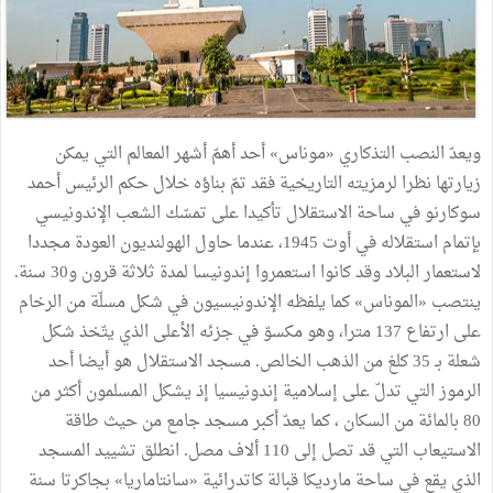
ويعدّ النصب التذكاري «موناس» أحد أهمّ أشهر المعالم التي يمكن
زيارتها نظرا لرمزيته التاريخية فقد تمّ بناؤه خلال حكم الرئيس أحمد
سوكارنو في ساحة الاستقلال تأكيدا على تمسّك الشعب الإندونيسي
بإتمام استقلاله في أوت 1945، عندما حاول الهولنديون العودة مجددا
لاستعمار البلاد وقد كانوا استعمروا إندونيسا لمدة ثلاثة قرون و30 سنة.
ينتصب «الموناس» كما يلفظه الإندونيسيون في شكل مسلّة من الرخام
على ارتفاع 137 مترا، وهو مكسوّ في جزئه الأعلى الذي يتّخذ شكل
شعلة بـ 35 كلغ من الذهب الخالص. مسجد الاستقلال هو أيضا أحد
الرموز التي تدلّ على إسلامية إندونيسيا إذ يشكل المسلمون أكثر من
80 بالمائة من السكان ، كما يعدّ أكبر مسجد جامع من حيث طاقة
الاستيعاب التي قد تصل إلى 110 ألاف مصل. انطلق تشييد المسجد
الذي يقع في ساحة مارديكا قبالة كاتدرائية «سانتاماريا» بجاكرتا سنة