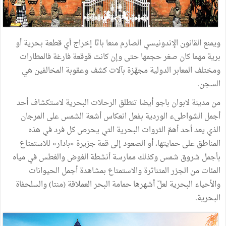
ويمنع القانون الإندونيسي الصارم منعا باتّا إخراج أي قطعة بحرية أو
برية مهما كان صغر حجمها حتى وإن كانت قوقعة فارغة فالمطارات
ومختلف المعابر الدولية مجهّزة بآلات كشف وعقوبة المخالفين هي
السجن.
من مدينة لابوان باجو أيضا تنطلق الرحلات البحرية لاستكشاف أحد
أجمل الشواطىء الوردية بفعل انعكاس أشعة الشمس على المرجان
الذي يعد أحد أهمّ الثروات البحرية التي يحرص كل فرد في هذه
المناطق على حمايتها، أو الصعود إلى قمة جزيرة «بادار» للاستمتاع
بأجمل شروق شمس وكذلك ممارسة أنشطة الغوض والغطس في مياه
المئات من الجزر المتناثرة والاستمتاع بمشاهدة أجمل الحيوانات
والأحياء البحرية لعلّ أشهرها حمامة البحر العملاقة (منتا) والسلحفاة
البحرية.