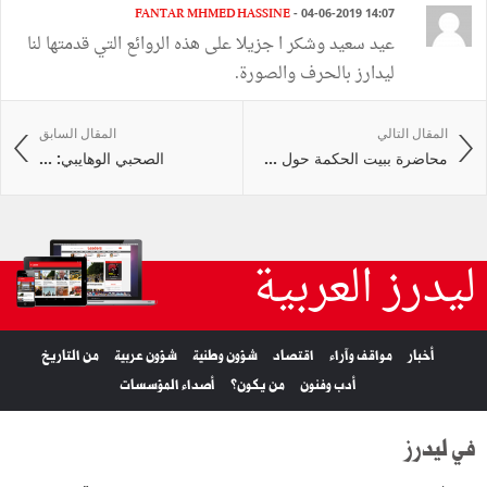
FANTAR MHMED HASSINE
- 04-06-2019 14:07
عيد سعيد وشكر ا جزيلا على هذه الروائع التي قدمتها لنا
ليدارز بالحرف والصورة.
المقال التالي
المقال السابق
محاضرة ببيت الحكمة حول ...
الصحبي الوهايبي: ...
ليدرز العربية
أخبار
مواقف وآراء
اقتصاد
شؤون وطنية
شؤون عربية
من التاريخ
أدب وفنون
من يكون؟
أصداء المؤسسات
في ليدرز