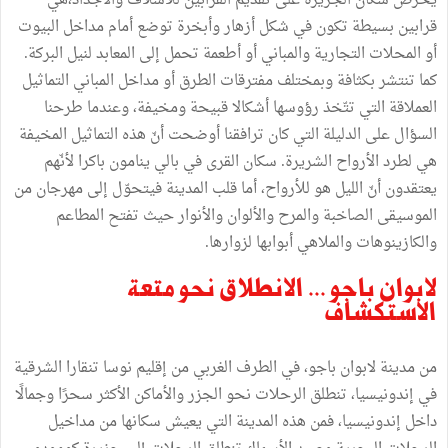
يحرص سكان الجزيرة على تقديم القرابين للأسلاف والأجداد،هي
قرابين بسيطة تكون في شكل أزهار وأبخرة توضع أمام مداخل البيوت
أو المحلات التجارية والمباني أو أطعمة تحمل إلى المعابد لنيل البركة.
كما تنتشر بكثافة وبمختلف مفترقات الطرق أو مداخل المباني التماثيل
العملاقة التي تتّخذ رؤوسها أشكالا قبيحة ومخيفة، وعندما طرحنا
السؤال على الدليلة التي كان ترافقنا أوضحت أنّ هذه التماثيل المخيفة
هي لطرد الأرواح الشريرة. سكان القرى في بالي ينامون باكرا لأنّهم
يعتقدون أنّ الليل هو للأرواح، أما قلب المدينة فيتحوّل إلى مهرجان من
الموسيقى الصاخبة والمرح والألوان والأنوار حيث تفتح المطاعم
والكازينوهات والملاهي أبوابها لزوارها.
لابوان باجو ... الانطلاق نحو متعة
الاستكشاف
من مدينة لابوان باجو، في الطرف الغربي من إقليم نوسا تنقارا الشرقية
في إندونيسيا، تنطلق الرحلات نحو الجزر والأماكن الأكثر سحرًا وجمالًا
داخل إندونيسيا، فمن هذه المدينة التي يعيش سكانها من مداخيل