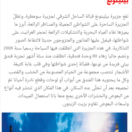
بيليتونغ
تقع جزيرة بيليتونغ قبالة الساحل الشرقي لجزيرة سومطرة، وتطلّ
الجزيرة الساحرة على الشواطئ الجميلة والمنـــاظر الرائعة، أبرز ما
يميزها نقاء المياه البحرية والتشكيلات الرائعة لحجر الغرانيت على
شواطئها، فيقبل عليها الفنانون والمتزوجون حديثا لالتقاط الصور
التذكارية. في هذه الجزيرة التي انطلقت فيها السياحة رسميا سنة 2008
وتضم حاليا زهاء 80 وحدة فندقية، انطلقت منذ ستّة أشهر تجربة فندق
بيئي فريدة من نوعها، فقبالة إحدى شواطئها وفي قلب غابة كثيفة
الأشجار تنتصب مجموعة من الخيام المصنوعة من الخشب والقصب
وكل ما يحتويه هذا الفندق من أبواب أو لوحات وقطع نادرة أحيانا تمّ
تجميعه بعد أن تخلّى عنه السكان. في هذا المكان الذي تنتشر فيه أنواع
من البعوض والحشرات الأخرى يمنع منعا باتا استعمال المبيدات
ولسعات البعوض تقاوم بزيت الزيتون.