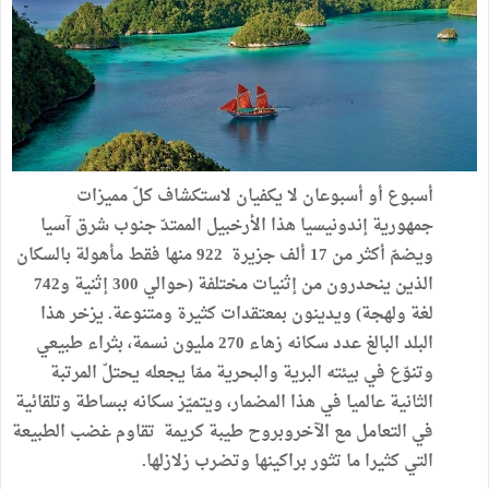
أسبوع أو أسبوعان لا يكفيان لاستكشاف كلّ مميزات
جمهورية إندونيسيا هذا الأرخبيل الممتدّ جنوب شرق آسيا
ويضمّ أكثر من 17 ألف جزيرة 922 منها فقط مأهولة بالسكان
الذين ينحدرون من إثنيات مختلفة (حوالي 300 إثنية و742
لغة ولهجة) ويدينون بمعتقدات كثيرة ومتنوعة. يزخر هذا
البلد البالغ عدد سكانه زهاء 270 مليون نسمة، بثراء طبيعي
وتنوّع في بيئته البرية والبحرية ممّا يجعله يحتلّ المرتبة
الثانية عالميا في هذا المضمار، ويتميّز سكانه ببساطة وتلقائية
في التعامل مع الآخروبروح طيبة كريمة تقاوم غضب الطبيعة
التي كثيرا ما تثور براكينها وتضرب زلازلها.