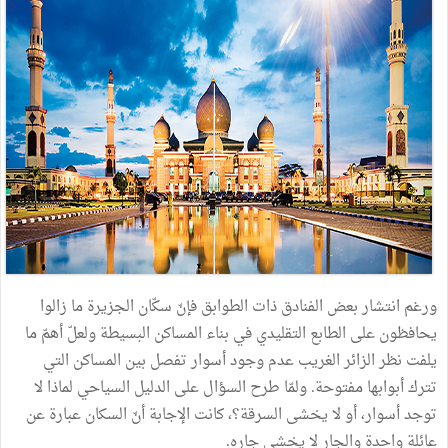
ورغم انتشار بعض الفنادق ذات الطوابق فإنّ سكّان الجزيرة ما زالوا
يحافظون على الطابع التقليدي في بناء المساكن البسيطة ولعلّ أهمّ ما
يلفت نظر الزائر الغريب عدم وجود أسوار تفصل بين المساكن التي
تترك أبوابها مفتوحة. ولمّا طرح السؤال على الدليل السياحي لماذا لا
توجد أسوار، أو لا يخشى السرقة؟، كانت الإجابة أنّ السكان عبارة عن
عائلة واحدة والجار لا يخشى جاره.