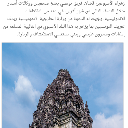
زهراء الأسبوعين قضاها فريق تونسي يضمّ صحفيين ووكالات أسفار
خلال النصف الثاني من شهر أفريل، في عدد من المقاطعات
الاندونيسية، وجّهت له الدعوة من وزارة الخارجية الاندونيسية بهدف
تعريف التونسيين بما يزخر به هذا البلد الآسيوي ذي الغالبية المسلمة من
إمكانات ومخزون طبيعي وبيئي يستدعي الاستكشاف والزيارة.