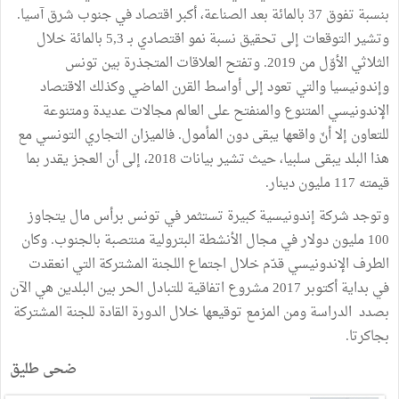
بنسبة تفوق 37 بالمائة بعد الصناعة، أكبر اقتصاد في جنوب شرق آسيا.
وتشير التوقعات إلى تحقيق نسبة نمو اقتصادي بـ 5,3 بالمائة خلال
الثلاثي الأوّل من 2019. وتفتح العلاقات المتجذرة بين تونس
وإندونيسيا والتي تعود إلى أواسط القرن الماضي وكذلك الاقتصاد
الإندونيسي المتنوع والمنفتح على العالم مجالات عديدة ومتنوعة
للتعاون إلا أنّ واقعها يبقى دون المأمول. فالميزان التجاري التونسي مع
هذا البلد يبقى سلبيا، حيث تشير بيانات 2018، إلى أن العجز يقدر بما
قيمته 117 مليون دينار.
وتوجد شركة إندونيسية كبيرة تستثمر في تونس برأس مال يتجاوز
100 مليون دولار في مجال الأنشطة البترولية منتصبة بالجنوب. وكان
الطرف الإندونيسي قدّم خلال اجتماع اللجنة المشتركة التي انعقدت
في بداية أكتوبر 2017 مشروع اتفاقية للتبادل الحر بين البلدين هي الآن
بصدد الدراسة ومن المزمع توقيعها خلال الدورة القادة للجنة المشتركة
بجاكرتا.
ضحى طليق