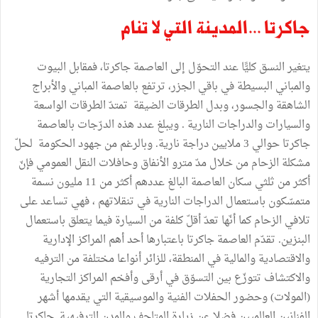
جاكرتا ...المدينة التي لا تنام
يتغير النسق كليًّا عند التحوّل إلى العاصمة جاكرتا، فمقابل البيوت
والمباني البسيطة في باقي الجزر، ترتفع بالعاصمة المباني والأبراج
الشاهقة والجسور، وبدل الطرقات الضيقة تمتدّ الطرقات الواسعة
والسيارات والدراجات النارية . ويبلغ عدد هذه الدرّجات بالعاصمة
جاكرتا حوالي 3 ملايين دراجة نارية. وبالرغم من جهود الحكومة لحلّ
مشكلة الزحام من خلال مدّ مترو الأنفاق وحافلات النقل العمومي فإنّ
أكثر من ثلثي سكان العاصمة البالغ عددهم أكثر من 11 مليون نسمة
متمسّكون باستعمال الدراجات النارية في تنقلاتهم ، فهي تساعد على
تلافي الزحام كما أنّها تعدّ أقلّ كلفة من السيارة فيما يتعلق باستعمال
البنزين. تقدّم العاصمة جاكرتا باعتبارها أحد أهم المراكز الإدارية
والاقتصادية والمالية في المنطقة، للزائر أنواعا مختلفة من الترفيه
والاكتشاف تتوزّع بين التسوّق في أرقى وأفخم المراكز التجارية
(المولات) وحضور الحفلات الفنية والموسيقية التي يقدمها أشهر
الفنانين العالميين فضلا عن زيارة المتاحف والمدن الترفيهية. جاكرتا