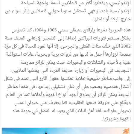
الإندونيسي، ويقطنها أكثر من 5 ملايين نسمة، واجهة السياحة
الإندونيسية بامتياز فهي تستقبل سنويا حوالي 8 ملايين زائر سواء من
خارج البلاد أو داخلها.
هذه الجزيرة دمّرها زلزالان عنيفان سنتي 1963 و1964، كما تتعرّض
بشكل مستمر لثورات البراكين إضافة إلى التفجير الإرهابي العنيف سنة
2002 الذي خلّف مئات القتلى والجرحى، إلا أنها تعود للحياة في كل مرّة
مقدمة لزوّارها أجمل ما لديها من ثروات برية وبحرية، غابات استوائية
غنيّة بالأحياء والشلالات والبحيرات حيث يمكن للزائر ممارسة
التجديف في البحيرات أو زيارة حديقة القردة التي يقطنها الملايين،
إلى جانب مناظر طبيعية خلابة تعكسها حقول الأرز التي تمتد في شكل
أشكال هندسية يصعب على أي فنان تشكيلي إبداعها. في هذه المناظر
البديعة يمكن للزائر أن يتذوق أجود أنواع القهوة وأغلاها ثمنا في العالم
ويطّلع على طريقة صنعها التقليدية كما يتعرف على حيوان النمس
(حيوان «لواك» بلغة أهل البلاد) الذي يعود له الفضل في جودة هذه
القهوة وشهرتها.