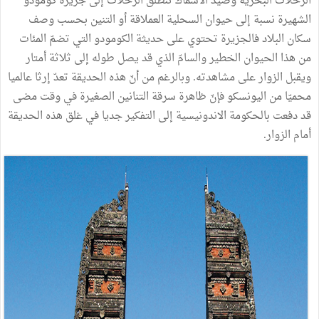
الرحلات البحرية وصيد الأسماك تنطلق الرحلات إلى جزيرة كومودو
الشهيرة نسبة إلى حيوان السحلية العملاقة أو التنين بحسب وصف
سكان البلاد فالجزيرة تحتوي على حديثة الكومودو التي تضمّ المئات
من هذا الحيوان الخطير والسامّ الذي قد يصل طوله إلى ثلاثة أمتار
ويقبل الزوار على مشاهدته. وبالرغم من أنّ هذه الحديقة تعدّ إرثا عالميا
محميّا من اليونسكو فإنّ ظاهرة سرقة التنانين الصغيرة في وقت مضى
قد دفعت بالحكومة الاندونيسية إلى التفكير جديا في غلق هذه الحديقة
أمام الزوار.