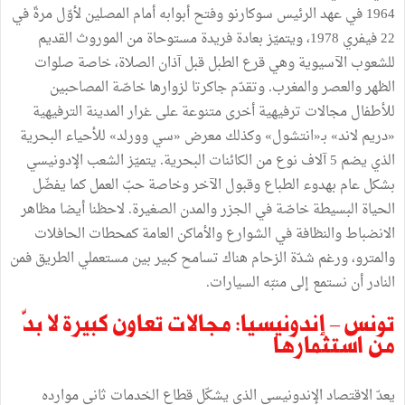
1964 في عهد الرئيس سوكارنو وفتح أبوابه أمام المصلين لأوّل مرةّ في
22 فيفري 1978، ويتميّز بعادة فريدة مستوحاة من الموروث القديم
للشعوب الآسيوية وهي قرع الطبل قبل آذان الصلاة، خاصة صلوات
الظهر والعصر والمغرب. وتقدّم جاكرتا لزوارها خاصّة المصاحبين
للأطفال مجالات ترفيهية أخرى متنوعة على غرار المدينة الترفيهية
«دريم لاند» بـ«انتشول» وكذلك معرض «سي وورلد» للأحياء البحرية
الذي يضم 5 آلاف نوع من الكائنات البحرية. يتميّز الشعب الإدونيسي
بشكل عام بهدوء الطباع وقبول الآخر وخاصة حبّ العمل كما يفضّل
الحياة البسيطة خاصّة في الجزر والمدن الصغيرة. لاحظنا أيضا مظاهر
الانضباط والنظافة في الشوارع والأماكن العامة كمحطات الحافلات
والمترو، ورغم شدّة الزحام هناك تسامح كبير بين مستعملي الطريق فمن
النادر أن نستمع إلى منبّه السيارات.
تونس – إندونيسيا: مجالات تعاون كبيرة لا بدّ
من استثمارها
يعدّ الاقتصاد الإندونيسي الذي يشكّل قطاع الخدمات ثاني موارده