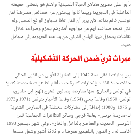
دأبوا على تصوير مظاهر الحياة التّقليديّة واهتمّ هو بتقصّي حقيقته
الدّاخليّة في التّجريد؛ وبينما كانوا يبحثون عن خصائص مفترضة لفنّ
تونسيّ قائم بذاته، كان يرى أنّ للفنّ آفاقا تتجاوز الواقع المحلّي ولم
تكن تمنعه صداقته لهم من مواجهة أفكارهم بحزم وصراحة خلال
نقاشات يتحوّل فيها الهادي التّركي عن وداعته المعهودة إلى مجادل
عنيد.
ميراث ثريّ ضمن الحركة التّشكيليّة
بين بدايات الفنّان سنة 1942 إلى العشريّة الأولى من القرن الحالي
حفلت حياة الفقيد بإنجازات كثيرة حيث أقام تظاهرات شخصيّة كثيرة
في تونس والخارج، منها معارضه بصالون الفنون (نهج ابن خلدون،
تونس، 1960) وقاعة يحي (1964) وقاعة الأخبار بتونس (1971 و1973
و 1976 و1980) إضافة إلى مشاركات مختلفة في المعارض السّنويّة
لـــ»مدرسة تونس» بقاعة قرجي وسائر التّظاهرات الجماعيّة للفنّ
التّونسيّ الحديث والمعاصر بالدّاخل والخارج. وفي شهر ديسمبر 1993
أقامت له دار الفنون بالبلفبدير معرضا دام ثلاثة أشهر وشمل مسحا