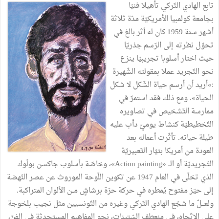
تابع الهادي التّركي تأهيلا فنيّا
بجامعة كولمبيا الأمريكيّة مدّة ثلاثة
أشهر سنة 1959 كان له أثر بالغ في
تحوّل نظرته إلى الرّسم جذريّا
حيث اختار أسلوبا تجريبيّا ينزع
نحو التّجريد عملا بمقولته الشّهيرة
:»أريد أن أرسم حياة الشّكل لا شكل
الحياة». ومع ذلك فقد استمرّ في
ممارسة التّشخيص في تصاويره
التّخطيطيّة كنشاط يوميّ دأب عليه
طيلة حياته. تأثّرت أعماله بعد
العودة من أمريكا بتيّار التّعبيريّة
التّجريديّة أو الــ «Action painting»، وخاصّة بأسلوب جاكسن بولّوك
الذي تخلّى في العام 1947 عن تكوين اللّوحة الموروث عن عصر النّهضة
إلى حيّز مفتوح يُمطره في حركة حرّة برشاشٍ مــن الألوان المتراكبة.
ولعـــلّ ما شجّع الهادي التّركي وغيره من التّونسيين مثل نجيب بلخوجة
على الاتّجاه، في منعطف السّتينات، نحو المفاهيم المستحدثة في الفنّ،