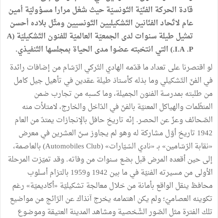
قادة الحركة الفنّيّة التّونسيّة حيث شغل مرارا مسؤوليّة أمين
عام لاتّحاد الفنّانين التّشكيليين التّونسيين ومثّل بلاده أحسن
تمثيل طيلة سنوات لدى الجمعيّة العالميّة للفنون التّشكيليّة (A
.I.A .P) التي انتخبته عضوا مدى الحياة بمجلسها التّنفيذي.
لو اقتصرنا على تعداد ما قدّمه الهادي التّركي الرّسّام من إضافات رائدة
في الفنّ التّشكيلي وما بذله كأستاذ طيلة عقدين في تأهيل جيل كامل
من طلبته بمدرسة الفنون الجميلة، وما كسبه من تجارب ضمن
المنظّمات والهياكل المعنيّة بالفنّ في الدّاخل والخارج، لامتلأت منه
الصّحائف وعزّ عن الحصر. إنّه تاريخ حافل بالإنجازات يمتدّ من العام
1942 تاريخ أوّل مشاركة له وهو لم يجاوز سنّ العشرين في معرض
«نقابة الرّسّامين» بـ «نادي السّيّارات» (Automobiles Club) بالعاصمة،
إلى حين أقعده المرض قبل بضع سنوات من وفاته. وقد تميّزت المرحلة
الأولى من مسيرته الفنيّة في ما بين 1942 و1959 بالتزام أسلوب
محافظ ينقل الواقع بأمانة من خلال معالجة تشكيليّة «أكاديميّة» رغم
تكوينه العصاميّ؛ ولم يكن اهتمامه يخرج آنذاك عن الرّائج من مواضيع
تلك الفترة مثل الصّور الشّخصية ومشاهد المدينة العتيقة وموضوع