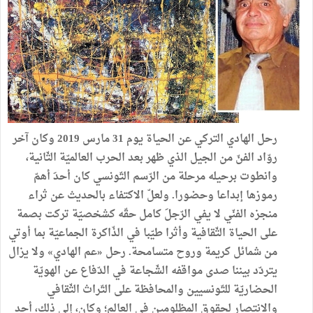
رحل الهادي التركي عن الحياة يوم 31 مارس 2019 وكان آخر
روّاد الفنّ من الجيل الذي ظهر بعد الحرب العالميّة الثّانية،
وانطوت برحيله مرحلة من الرّسم التّونسي كان أحدَ أهمّ
رموزها إبداعا وحضورا. ولعلّ الاكتفاء بالحديث عن ثراء
منجزه الفنّي لا يفي الرّجلَ كامل حقّه كشخصيّة تركت بصمة
على الحياة الثّقافية وأثرا طيّبا في الذّاكرة الجماعيّة بما أوتي
من شمائل كريمة وروح متسامحة. رحل «عم الهادي» ولا يزال
يتردّد بيننا صدى مواقفه الشّجاعة في الدّفاع عن الهويّة
الحضاريّة للتّونسيين والمحافظة على التّراث الثّقافي
والانتصار لحقوق المظلومين في العالم؛ وكان، إلى ذلك، أحد