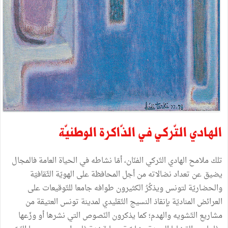
الهادي التّركي في الذّاكرة الوطنيّة
تلك ملامح الهادي التّركي الفنّان، أمّا نشاطه في الحياة العامة فالمجال
يضيق عن تعداد نضالاته من أجل المحافظة على الهويّة الثّقافيّة
والحضاريّة لتونس ويذكُرُ الكثيرون طوافه جامعا للتّوقيعات على
العرائض المناديّة بإنقاذ النسيج التّقليدي لمدينة تونس العتيقة من
مشاريع التّشويه والهدم؛ كما يذكرون النّصوص التي نشرها أو وزّعها