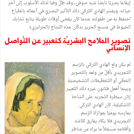
إيقاعا بصريّا نابضا شبه صوفيّ، وقد ظلّ وفيّا لذلك الأسلوب إلى آخر
حياته. ويفسّر الهادي التّركي ذلك التّأثير البصريّ في أعماله بانطباع
احتفظ به من طفولته عندما كان يقضي أوقات طويلة يتابع تشابك
الخيوط في منسج الحرير بدكّان جدّه النّسّاج (الحرايري).
تصوير الملامح البشريّة كتعبير عن التّواصل
الإنساني
لم يكن ولع الهادي التّركي بالرّسم
التّجريدي بأقلّ من ولعه بالتّصوير
الخطّي أو التّخطيطات التّشخيصيّة.
وبينما أهمل فنّانون غيره ذلك التّعبير
إبّان سيطرة التّجريد على السّاحة
التّشكيليّة، كان الهادي التّركي
يمارسه يوميّا بموازاة الرّسم
التجريدي فلا يكاد يفارق كنّاشه
وأقلامه مسجّلاً ما يراه من مناظر