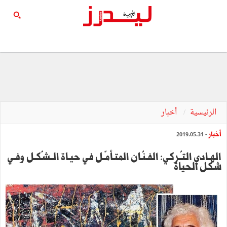
الرئيسية
أخبار
أخبار
- 2019.05.31
الهـادي التـّـركي: الفـنّـان المتـأمّـل في حيـاة الــشّكـل وفـي
شكل الحياة