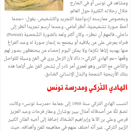
ومشاهد في تونس أو في الخارج
خلال رحلاته الكثيرة حول العالم.
وبخصوص ممارسته ازدواجيّة التّجريد والتّشخيص، يقول: «عندما
أخطّ صورة تشخيصيّة، أنظر أمامي، وعندما أرسم تجريدا أنظر إلى
داخلي، فالمهمّ أن ننظر». وكان أكثر ولعه بالصّورة الشّخصيّة (Portrait)
فتراه يعرض على من يلاقيه أو يجتمع به إنجاز صورة له وعند الفراغ
منها يهديه إيّاها تكرّما؛ ولا يمكن اليوم إحصاء من يحتفظون بصور لهم
وقّعها «عم الهادي التّركي»؛ ذاك لأنّ الرّجل يرى في الفنّ وسيلة للتّواصل
والتّآخي مع النّاس وهو لعمري أمر نادر أن يُشحن الفنّ على أيّامنا هذه
بتلك الأريحيّة السّمحة والبذل الإنسانيّ الصّادق.
الهادي التّركي ومدرسة تونس
انتسب الهادي التّركي سنة 1960 إلى جماعة «مدرسة تونس» وكانت
تضمّ ثلّة من أصدقائه أمثال بيير بوشارل وعمّار فرحات وعبد العزيز
قرجي وعلي بن الآغا وإبراهيم الضّحّاك إضافة إلى أخيه الفنّان الكبير
الزّبير التّركي. غير أنّه اختلف عنهم في مفاهيمه للفنّ وأهدافه، حيث