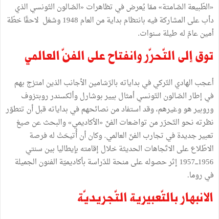
«الطّبيعة الصّامتة» ممّا يُعرض في تظاهرات «الصّالون التّونسي الذي
دأب على المشاركة فيه بانتظام بداية من العام 1948 وشغل لاحقًا خطّة
أمين عامّ له طيلة سنوات.
توق إلى التّحرّر وانفتاح على الفنّ العالمي
أعجب الهادي التّركي في بداياته بالرّسّامين الأجانب الذين امتزج بهم
في إطار الصّالون التّونسي أمثال بيير بوشارل وألكسندر روبتزوف
وروبير هو وغيرهم، وقد استفاد من نصائحهم في بداياته قبل أن تتطوّر
نظرته نحو التّحرّر من تواضعات الفنّ «الأكاديمي» والبحث عن صيغ
تعبير جديدة في تجارب الفنّ العالمي. وكان أن أُتيحَتْ له فرصة
الاطّلاع على الاتّجاهات الحديثة خلال إقامته بإيطاليا بين سنتي
1956ـــ1957 إثر حصوله على منحة للدّراسة بأكاديميّة الفنون الجميلة
في روما.
الانبهار بالتّعبيرية التّجريديّة