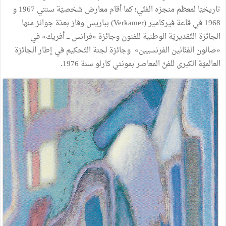
تاريخيّا لمعظم منجزه الفنّي؛ كما أقام معارض شخصيّة سنتي 1967 و
1968 في قاعة فيركامير (Verkamer) بباريس وفاز بعدّة جوائز منها
الجائزة التّقديريّة الوطنية للفنون وجائزة «فرانس ـــ أفريك» في
«صالون الفنّانين الفرنسيين» وجائزة لجنة التّحكيم في إطار الجائزة
العالميّة الكبرى للفنّ المعاصر بمونتي كارلو سنة 1976.