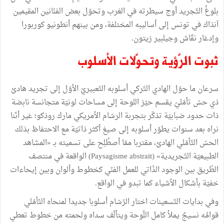
بلوغُ التّجريد أوج سيطرته في الغرب وتحوّل بعض الفنّانين المقيمين
آنذاك في تونس إلى أساليبه المختلفة، ومن بينهم أنطونيو كوربورا
وإدغار نقّاش وجيلبير زيتون.
ثبوت الرّؤية وتحوّلات الأسلوب
سرعان ما حوّل الهادي التّركي أسلوبه التّعبيريّ الأوّل إلى تجريد هادئ
ذي حسّ تأمّليّ يقسم حيّز اللوحة إلى مساحات لونيّة متجانسة نابضة
ذات حدود ضبابيّة تذكّر بتجربة الرسّام الأمريكي مارك روذكو؛ غير أنّنا
نراه بعد سنوات يطوّر أسلوبه إلى صيغ أكثر ذاتيّة مع الاحتفاظ بذلك
الحسّ التّأمّلي الهادئ، مقتربا ممّا أصطُلِح على تسميته بـ «المشاهد
الطبيعيّة التّجريدية» (Paysagisme abstrait) الواقعة في منتصف
الطّريق بين الوجود الذّاتي للعمل الفنّي كخطوط وألوان وبين إيحاءات
خفيّة بأشكال الأشياء كما تبدو في الواقع.
وفي بدايات التّسعينات اختار الرّسّام أسلوبا جديدا لمنحاه التّأمّلي
قوامُه نسيجٌ يملأ كامل اللّوحة ويتألّف سداه ولحمته من خطوط تعطي