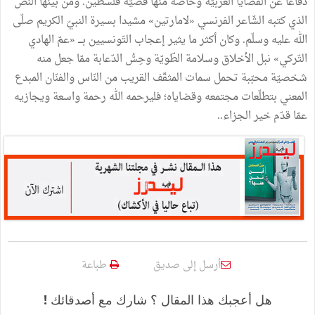
دفاعا عن القضايا العربيّة وخاصّة منها قضيّة فلسطين. ومن بينها النّصّ
الذي كتبه الشّاعر الفرنسي «لامارتين» مشيدا بسيرة النبيّ الكريم صلّى
الله عليه وسلّم. وكان أكثر ما يثير إعجاب التّونسيين بـــ «عمّ الهادي
التّركي» نبل الأخلاق وسلامة الطّويّة وحِسُّ الدّعابة ممّا جعل منه
شخصيّة محبّبة تحمل سمات المثقّف القريب من النّاس والفنّان المبدع
المعني بتطلّعات مجتمعه وقضاياه؛ فليرحمه الله رحمة واسعة ويجازيه
عمّا قدّم خير الجزاء..
أرسل إلى صديق
طباعة
هل أعجبك هذا المقال ؟ شارك مع أصدقائك !