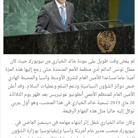
لم يمض وقت طويل على عودة خالد الخياري من نيويورك حيث كان
ممثّل تونس الدائم لدى منظمة الأمم المتحدة حتّى رجع إليها هذه المرّة
أمينا عاما مساعدا للأمين العام للشرق الأوسط وآسيا والمحيط الهادي
ضمن دوائر الشؤون السياسية ودعم السلم وعمليات السلام. وقد أعلن
الأمين العام للمنتظم الأممي أنطونيو غوتيريس بعد ظهر يوم الثلاثاء
28 ماي 2019 تسمية خالد الخياري في هذا المنصب، وهو أوّل عربي
توكل إليه حاليا مثل هذه المهامّ الرفيعة.
وكان خالد الخياري شغل إثر انتهاء مهامه في ديسمبر الماضي في
نيويورك منصب مدير عام أمريكا وآسيا وإيقيانوسيا بوزارة الشؤون