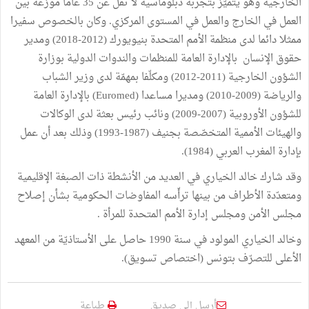
الخارجية وهو يتميّز بتجربة دبلوماسية لا تقلّ عن 35 عاما موزّعة بين
العمل في الخارج والعمل في المستوى المركزي. وكان بالخصوص سفيرا
ممثلا دائما لدى منظمة الأمم المتحدة بنيويورك (2012-2018) ومدير
حقوق الإنسان بالإدارة العامة للمنظمات والندوات الدولية بوزارة
الشؤون الخارجية (2011-2012) ومكلّفا بمهمّة لدى وزير الشباب
والرياضة (2009-2010) ومديرا مساعدا (Euromed) بالإدارة العامة
للشؤون الأوروبية (2007-2009) ونائب رئيس بعثة لدى الوكالات
والهيئات الأممية المتخصّصة بجنيف (1987-1993) وذلك بعد أن عمل
بإدارة المغرب العربي (1984).
وقد شارك خالد الخياري في العديد من الأنشطة ذات الصبغة الإقليمية
ومتعدّدة الأطراف من بينها ترأّسه المفاوضات الحكومية بشأن إصلاح
مجلس الأمن ومجلس إدارة الأمم المتحدة للمرأة .
وخالد الخياري المولود في سنة 1990 حاصل على الأستاذيّة من المعهد
الأعلى للتصرّف بتونس (اختصاص تسويق).
أرسل إلى صديق
طباعة