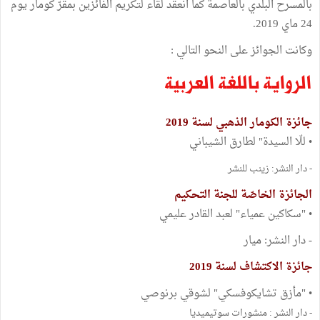
بالمسرح البلدي بالعاصمة كما انعقد لقاء لتكريم الفائزين بمقرّ كومار يوم
24 ماي 2019.
وكانت الجوائز على النحو التالي :
الرواية باللغة العربية
جائزة الكومار الذهبي لسنة 2019
• للّا السيدة" لطارق الشيباني
- دار النشر: زينب للنشر
الجائزة الخاصّة للجنة التحكيم
• "سكاكين عمياء" لعبد القادر عليمي
- دار النشر: ميار
جائزة الاكتشاف لسنة 2019
• "مأزق تشايكوفسكي" لشوقي برنوصي
- دار النشر : منشورات سوتيميديا