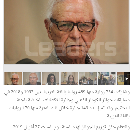
وشاركت 754 رواية منها 489 رواية باللغة العربية بين 1997 و2018 في
مسابقات جوائز الكومار الذهبي وجائزة الاكتشاف الخاصّة بلجنة
التحكيم. وقد تمّ إسناد 143 جائزة خلال تلك الفترة منها 70 للروايات
باللغة العربية.
وانتظم حفل توزيع الجوائز لهذه السنة يوم السبت 27 أفريل 2019