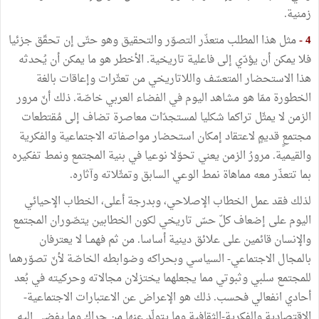
زمنية.
4 -
مثل هذا المطلب متعذّر التصوّر والتحقيق وهو حتّى إن تحقّق جزئيا
فلا يمكن أن يؤدّي إلى فاعلية تاريخية. الأخطر هو ما يمكن أن يُحدثه
هذا الاستحضار المتعسّف واللاتاريخي من تعثّرات وإعاقات بالغة
الخطورة ممّا هو مشاهد اليوم في الفضاء العربي خاصّة. ذلك أنّ مرور
الزمن لا يمثّل تراكما شكليا لمستجدّات معاصرة تضاف إلى مُقتطعات
مجتمعٍ قديمٍ لاعتقاد إمكان استحضار مواصفاته الاجتماعية والفكرية
والقيمية. مرورُ الزمن يعني تحوّلا نوعيا في بنية المجتمع ونمط تفكيره
بما تتعذّر معه مماهاة نمط الوعي السابق وتمثّلاته وآثاره.
لذلك فقد عمل الخطاب الإصلاحي، وبدرجة أعلى، الخطاب الإحيائي
اليوم على إضعاف كلّ حسّ تاريخي لكون الخطابين يتصّوران المجتمع
والإنسان قائمين على علائق دينية أساسا. من ثم فهمــا لا يعترفان
بالمجال الاجتماعي- السياسي وبحراكه وضوابطه الخاصّة لأنّ تصوّرهما
للمجتمع سلبي وثبوتي مما يجعلهما يختزلان مجالاته وحركيته في بُعد
أحادي انفعالي فحسب. ذلك هو الإعراض عن الاعتبارات الاجتماعية-
الاقتصادية والفكرية-الثقافية وما يتولّد عنها من حراك وما يفضي إليه