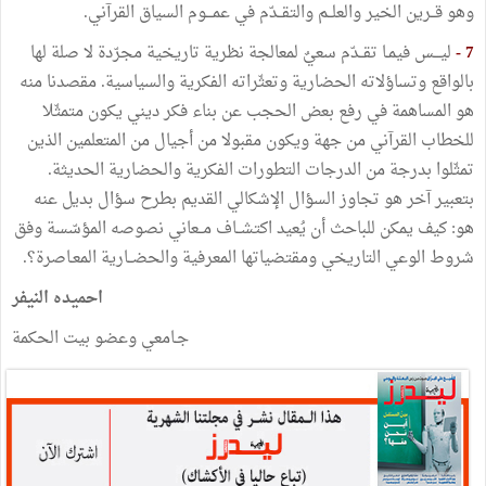
وهو قــرين الخير والعلــم والتقــدّم في عمـــوم السياق القرآني.
7 -
ليـــس فيمـا تقــدّم سعيٌ لمعالجة نظرية تاريخية مجرّدة لا صلة لها
بالواقع وتساؤلاته الحضارية وتعثّراته الفكرية والسياسية. مقصدنا منه
هو المساهمة في رفع بعض الحجب عن بناء فكر ديني يكون متمثّلا
للخطاب القرآني من جهة ويكون مقبولا من أجيال من المتعلمين الذين
تمثّلوا بدرجة من الدرجات التطورات الفكرية والحضارية الحديثة.
بتعبير آخر هو تجاوز السؤال الإشكالي القديم بطرح سؤال بديل عنه
هو: كيف يمكن للباحث أن يُعيد اكتشــاف مــعاني نصوصه المؤسّسة وفق
شروط الوعي التاريخي ومقتضياتها المعرفية والحضــارية المعـاصرة؟.
احميده النيفر
جـامعي وعضو بيت الحكمة