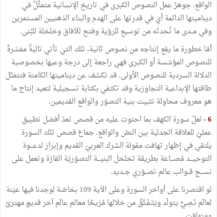
الواقع. جوهرُ عمل النصوص الكبرى في تاريخ الإنسانية متمثِّلٌ في
ديناميتها الدائمة أي في قدرتها على الهدم والبناء الذهنيين المستمرين
وفي مــدى ما تُحدثه من توسيع للرؤية وفتح للآفاق وخلخلة للبُنى.
أمّا خطورة ما يقع إنتاجه من نصوص ثانية، تلك التي تأتي تاليةً مفسّرةً
للنصوص المؤسّسة أو الكبرى فهي راجعة إلى درجة وعيها بخصوصية
الدلالة السردية للنصوص الأولى. قد تكشف عن ديناميتها الكامنة فتتمثّل
طاقتها الإبداعية التجاوزية وقد تكتفي بكتابة تسجيلية لتعيد إنتاج ما
هو معروف محاولة تثبيت بنية التصوّر والواقع القديمين.
6 -
لعلّ سورة الكهف بما احتوت عليه من قصص تعدّ أفضل تطبيق
عمليّ للعلاقة الجدلية بين النصّ والواقع. جماع قصص تلك السورة
يلتقي في إظهار تهافت مقولة الشرك العربيّ القديم وإبراز لدعـــوة
التوحيـــد مُصـــاغة بطريقة تخلخل البنيـــة التصوّريّة القارّة وتعمل على
نســـج قــوالب عالم تصــوّري جــديد.
لو اقتصرنا على أواخر السورة وعلى الآية 109 بخاصّة لوجدنا فيها عيّنة
لعالَم نَـصِيٍّ يتولّد ويَتَـفَـتَّقُ من خلالها مُزيحًا معالم عالَم آخر قديمٍ مهترئ
ومتهافتٍ.