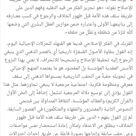
للإصلاح بقوله: «هو تحرير الفكر من قيد التقليد وفهم الدين على
طريقة سلف هذه الأمة قبل ظهور الخلاف والرجوع في كسب معـــارفه
إلى ينابيعهـــا الأولى واعتبـاره ضمن موازين العقل البشري التي وضعـها
الله لتَرُدَّ من شططه وتقلّل من خلطه».
المُربك في الفكر الإصلاحي قديما هو المُنهك للحركات الإحيائية اليوم،
إنه القول بنقاوة الأصول المُنجَزَة تاريخيا أي بالعصر الذهبي الذي ينبغي
الرجوع إليه تحقيقا للإصلاح وتصحيحا للانحراف. لا نعني بهذا النزوع
الأسسَ العقدية المؤسّسة بل المقصود هو ما يعتمده المنهج الإحيائي
في تحويله حقبةً من الحقب التاريخية بمستواها الذهني إلى سقف
معرفي ومنظومة فكرية- اجتماعية مرجعية لا ينبغي تجاوزهما. مثل هذا
القول يؤدّي إلى توسيع دلالة المرجعية لتشمل، إضافةً إلى النصّ الأوّل
(القرآن الكريم) والعقائد المؤسِّسة، الثقافةَ المتداوَلَة بين مُنتجي
النصوص الثانية (المفسّرون والفقهاء والمتكلّمون) في العصور السابقة.
ثمّ إنّ القول بفهم « الدين على طريقة سلف هذه الأمة قبل ظهور
الخلاف» ينطلق من الاعتقاد بإمكان إعادة استحضار نفس مواصفات
وعي حقب سابقة وإنتاجها بصورة فاعلة عن طريق إحداث اختزالات