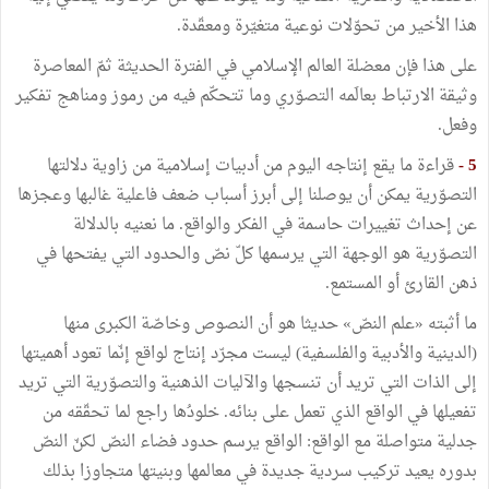
هذا الأخير من تحوّلات نوعية متغيّرة ومعقّدة.
على هذا فإن معضلة العالم الإسلامي في الفترة الحديثة ثمّ المعاصرة
وثيقة الارتباط بعالَمه التصوّري وما تتحكّم فيه من رموز ومناهج تفكير
وفعل.
5 -
قراءة ما يقع إنتاجه اليوم من أدبيات إسلامية من زاوية دلالتها
التصوّرية يمكن أن يوصلنا إلى أبرز أسباب ضعف فاعلية غالبها وعجزها
عن إحداث تغييرات حاسمة في الفكر والواقع. ما نعنيه بالدلالة
التصوّرية هو الوجهة التي يرسمها كلّ نصّ والحدود التي يفتحها في
ذهن القارئ أو المستمع.
ما أثبته «علم النصّ» حديثا هو أن النصوص وخاصّة الكبرى منها
(الدينية والأدبية والفلسفية) ليست مجرّد إنتاج لواقع إنّما تعود أهميتها
إلى الذات التي تريد أن تنسجها والآليات الذهنية والتصوّرية التي تريد
تفعيلها في الواقع الذي تعمل على بنائه. خلودُها راجع لما تحقّقه من
جدلية متواصلة مع الواقع: الواقع يرسم حدود فضاء النصّ لكنّ النصّ
بدوره يعيد تركيب سردية جديدة في معالمها وبنيتها متجاوزا بذلك