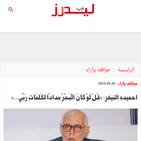
الرئيسية
مواقف وآراء
مواقف وآراء
- 2019.05.26
احميده النيفر: »قُلْ لَوْ كَانَ الْبَحْرُ مِدادًا لِكَلِمَاتِ رَبِّي...«