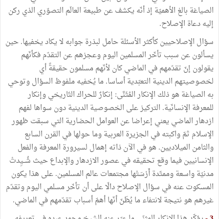
الصياغة بالغ الأهميّة إذ أنّه يكشف عن طبيعة العالَم التصوّري الذي ركن
إليه دعاة الإصلاح.
سؤال الإصلاحيين كأكثر الأسئلة حامل لبذرة جوابه لا يكاد يخفيها. حين
يسألون عن سبب تأخّر المسلمين اليوم وعجزهم عن التقدّم فكأنّهم
يقولون إنّ تقدّمهم في الماضي كان لأنّهم مسلمون حقيقةً أي
لخصوصيتهم الدينية التعبّدية أساسا. ما يُخفيه ملفوظ السؤال وتوحي
به الصياغة هو ذلك الإنكار المُثَنَّى: إنكارٌ للحراك التّاريخي وإنكار
للمعرفة الإنسانّية. التركيز على الخصوصية الدينية دون سواها لفهم
ازدهار الماضي يعني إعراضا عن العوامل الحضارية التي سبقت ظهور
الإسلام ثمّ واكبته في الجزيرة العربية وما حولها في القرن السابع
والثامن الميلاديين. هو في الآن ذاته إهمال لسيرورة المعرفة والفعل
الإنسانيين فيما وقع تحقيقه في عصور الازدهار والإبداع حيث شُــيِدتْ
مدنيّة واسعة وممتّدة أَرْسَتْها مجتمعات عالم المسلمين. على هذا يكون
المسكوت عنه في سؤال الإصلاح دالّا على أن تأخّر مسلمي اليوم وتقدّم
غيرهم هو نتيجة لانتفاء ما يُظَنّ أنّها أهمّ أسباب تقدّمهم في الماضي.
3 -
يؤكّد هذا الإنكار المثنّى ما عبّر عنه الشيخ محمد عبده في تعريفه