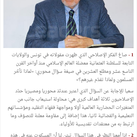
1 -
صاغ الفكر الإصلاحي الذي ظهرت مقولاته في تونس والولايات
التابعة للسلطنة العثمانية معضلة العالم الإسلامي منذ أواخر القرن
التاسع عشر ومطلع العشرين في صيغة سؤال محوري: «لماذا تأخّر
المسلمون ولماذا تقدّم غيرهم؟»
سعيا للإجابة عن السؤال الذي اعتبر عندئذ محوريا ومصيريا حدّد
الإصلاحيون ثلاثة أهداف كبرى هي: محاولة استيعاب جانب من
المتغيّرات الحضارية العالمية أوّلا ومواجهة فقهاء التقليد ومؤسّساتهم
التعليمية والقضائية ثانيا، هذا إضافة إلى مقاومة معلنة للتصوّف وما
ارتبط به من معتقدات تقديسية للأولياء.
2 -
إذا أمعنا النظر في هذا السؤال تبيّن لنا أنّ المسكوت عنه في هذه