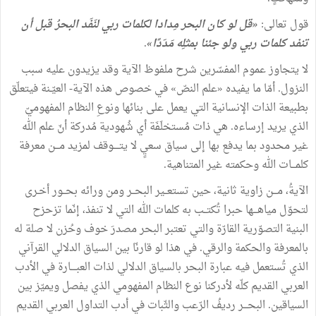
قول تعالى:
«قل لو كان البحر مِدادا لكلمات ربي لنَفَد البحرُ قبل أن
تنفد كلمات ربي ولو جئنا بمثلِه مَدَدًا»
.
لا يتجاوز عموم المفسّرين شرح ملفوظ الآية وقد يزيدون عليه سبب
النزول. أمّا ما يفيده «علم النصّ» في خصوص هذه الآية- العيّـنة فيتعلّق
بطبيعة الذات الإنسانية التي يعمل على بنائها ونوعِ النظام المفهوميّ
الذي يريد إرساءه. هي ذات مُستخلَفَة أي شُهودية مُدركة أنّ علم الله
غير محدود بما يدفع بها إلى سياق سعيٍ لا يتــــوقف لمزيد مـــن معرفة
كلمـــات الله وحكمته غير المتناهية.
الآيةُ، مـــن زاوية ثانية، حين تستعــير البحــر ومن ورائه بحــور أخـرى
لتحوّل مياهـــها حبرا تُكتــب به كلمات الله التي لا تنفذ، إنّما تزحزح
البنية التصوّرية القارّة والتي تعتبر البحر مصدرَ خوف وحُزن لا صلة له
بالمعرفة والحكمة والرقي. في هذا لو قارنّا بين السياق الدلالي القرآني
الذي تُستعمل فيه عبارة البحر بالسياق الدلالي لذات العبــــارة في الأدب
العربي القديم كلّه لأدركنا نوع النظام المفهومي الذي يفصل ويميّز بين
السياقين. البحـــر رديفُ الرّعب والثّبات في أدب التداول العربي القديم