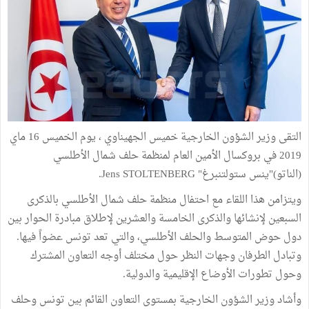
التقى وزير الشؤون الخارجية خميس الجهيناوي ، يوم الخميس 16 ماي
2019 في بروكسال الأمين العام لمنظمة حلف شمال الأطلسي
(الناتو)"ينس ستولتنبرغ" Jens STOLTENBERG.
ويتزامن هذا اللقاء مع احتفال منظمة حلف شمال الأطلسي بالذكرى
السبعين لإنشائها والذكرى الخامسة والعشرين لإطلاق مبادرة الحوار بين
دول حوض المتوسط والحلف الأطلسي، والتي تعد تونس عضواً فيها.
وتبادل الطرفان وجهات النظر حول مختلف أوجه التعاون المشترك
وحول تطورات الأوضاع الإقليمية والدولية.
وأشاد وزير الشؤون الخارجية بمستوى التعاون القائم بين تونس وحلف