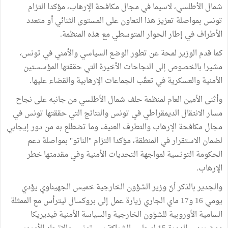
شمال الأطلسي، لاسيما في مجال مكافحة الإرهاب، مؤكدا التزام
تونس بمواصلة تعزيز هذا التعاون على المستوى الثنائي أو متعدد
الأطراف في إطار الحوار المتوسطي مع هذه المنظمة.
كما قدم الوزير لمحة عن تطور الوضع السياسي والأمني ​​في تونس،
مشيرا بالخصوص إلى النجاحات الأخيرة التي حققتها المؤسستين
الأمنية والعسكرية في تعقّب الجماعات الإرهابية والقضاء عليها.
وأثنى الأمين العام لمنظمة حلف شمال الأطلسي من جانبه على نجاح
مسار الانتقال الديمقراطي في تونس والنتائج التي حققتها تونس في
مجال مكافحة الإرهاب والتطرف العنيف وما تضطلع به من دور إيجابي
لضمان الاستقرار في المنطقة، مؤكدا التزام "الناتو" بمواصلة دعم
الحكومة التونسية لمواجهة التحديات الأمنية وفي مقدمتها خطر
الإرهاب.
والجدير بالذكر أنّ وزير الشؤون الخارجية خميس الجهيناوي يؤدي
يومي 16 و17 ماي الجاري زيارة عمل إلى بروكسال ليترأس مع الممثلة
السامية الأوروبية للشؤون الخارجية والسياسة الأمنية فيديريكا