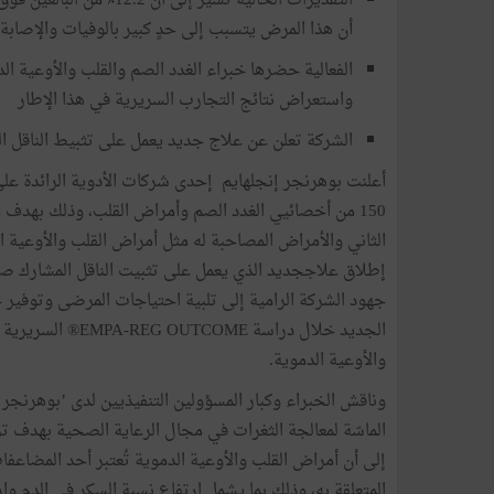
أن هذا المرض يتسبب إلى حدٍ كبير بالوفيات والإصابة ب
الفعالية حضرها خبراء الغدد الصم والقلب والأوعية الد
واستعراض نتائج التجارب السريرية في هذا الإطار
الشركة تعلن عن علاج جديد يعمل على تثبيط الناقل المشارك صوديوم/ج
أعلنت بوهرنجر إنجلهايم إحدى شركات الأدوية الرائدة عل
150 من أخصائيي الغدد الصم وأمراض القلب، وذلك بهدف 
الثاني والأمراض المصاحبة له مثل أمراض القلب والأوعية ا
جهود الشركة الرامية إلى تلبية احتياجات المرضى وتوفير ح
الجديد خلال دراس
والأوعية الدموية.
وناقش الخبراء وكبار المسؤولين التنفيذيين لدى ’بوهرنجر إ
الماسّة لمعالجة الثغرات في مجال الرعاية الصحية بهدف ت
إلى أن أمراض القلب والأوعية الدموية تُعتبر أحد المضاعف
المتعلقة به، وذلك بما يشمل ارتفاع نسبة السكر في الدم 