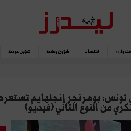
ف وآراء
اقتصاد
شؤون وطنية
شؤون عربية
ي تونس: بوهرنجر إنجلهايم تست
ري من النوع الثاني (فيديو)