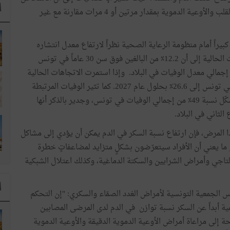
ا
الذين يعانون من السكري هم أكثر عرضة للإصابة بأمراض القلب والأوعية الدموية بمقدار مرتين أو 4 مرات مقارنة مع غير
بيراً أمام منظومة الرعاية الصحية نظراً لارتفاع معدل انتشاره
وتأثيره على المرضى ونسب الوفيات؛ حيث تشير التقديرات الحالية إلى أن 12.2٪ من البالغين فوق سن 30 عاماً في تونس
السكري من النوع الثاني، وهو يشكّل نسبة 5٪ من إجمالي معدل الوفيات في البلاد. وإذا استمرت الاتجاهات الحالية
كما هي اليوم، فمن المتوقع أن يصل معدّل انتشار السكري في تونس إلى 26.6٪ بحلول عام 2027. كما تثير الوفيات المرتبطة
بأمراض القلب والأوعية الدموية قلقاً كبيراً لأنها يمكن أن تشكّل نسبة 49٪ من إجمالي الوفيات في تونس، وجدير بالذكر أنها
لثاني في البلاد.
ا المرض، فإن ارتفاع نسبة السكر في الدم يمكن أن يؤدي إلى مشاكل
 ما يعني أن الأفراد سيتعرّضون بشكلٍ متزايد لمضاعفاتٍ خطرة
تاجي وأمراض الشرايين والسكتة الدماغية، وكذلك اعتلال الشبكية
ا
 الجمعية التونسية لأمراض الغدد الصمّاء والسكري: "إن التحكم
مية أبداً عن السكر نسبة توازن في الدم لدى المرضى المصابين
حة إلى مراعاة أمراض الأوعية الدموية الدقيقة والأوعية الدموية