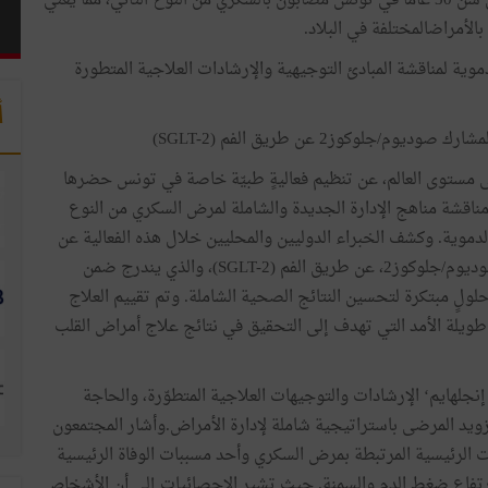
التقديرات الحالية تشير إلى أن 12.2٪ من البالغين فوق سن 30 عاماً في تونس مُصابون بالسكري من النوع الثاني، مما يعني
الأمراضالمختلفة في البلاد.
موية لمناقشة المبادئ التوجيهية والإرشادات العلاجية المتطورة
أ
لوكوز2 عن طريق الفم (SGLT-2)
ى مستوى العالم، عن تنظيم فعاليةٍ طبيّة خاصة في تونس حضرها
مناقشة مناهج الإدارة الجديدة والشاملة لمرض السكري من النوع
لدموية. وكشف الخبراء الدوليين والمحليين خلال هذه الفعالية عن
إطلاق علاججديد الذي يعمل على تثبيت الناقل المشارك صوديوم/جلوكوز2، عن طريق الفم (SGLT-2)، والذي يندرج ضمن
لولٍ مبتكرة لتحسين النتائج الصحية الشاملة. وتم تقييم العلاج
ة EMPA-REG OUTCOME® السريرية طويلة الأمد التي تهدف إلى التحقيق في نتائج علاج أمراض القلب
نجلهايم‘ الإرشادات والتوجيهات العلاجية المتطوّرة، والحاجة
زويد المرضى باستراتيجية شاملة لإدارة الأمراض.وأشار المجتمعون
ات الرئيسية المرتبطة بمرض السكري وأحد مسببات الوفاة الرئيسية
وارتفاع ضغط الدم والسمنة. حيث تشير الإحصائيات إلى أن الأشخاص