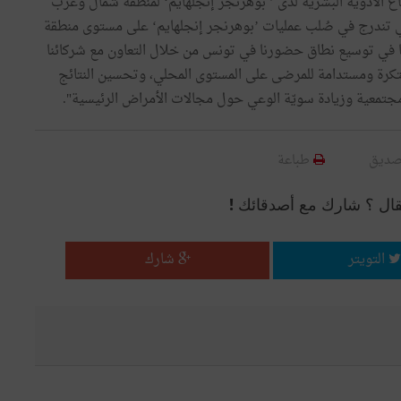
طاع الأدوية البشرية لدى ’ بوهرنجر إنجلهايم‘ لمنطقة شمال وغرب
تي تندرج في صُلب عمليات ’بوهرنجر إنجلهايم‘ على مستوى منطقة
نا في توسيع نطاق حضورنا في تونس من خلال التعاون مع شركائنا
تكرة ومستدامة للمرضى على المستوى المحلي، وتحسين النتائج
جتمعية وزيادة سويّة الوعي حول مجالات الأمراض الرئيسية".
صديق
طباعة
قال ؟ شارك مع أصدقائك !
التويتر
شارك