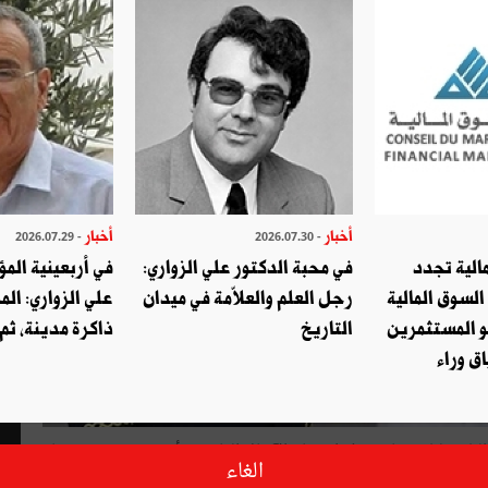
أخبار
أخبار
- 2026.07.29
- 2026.07.30
الية تجدد
في محبة الدكتور علي الزواري:
في أربعينية المؤ
السوق المالية
رجل العلم والعلاّمة في ميدان
علي الزواري: الم
و المستثمرين
التاريخ
ذاكرة مدينة، ثم
ق وراء
أعلن يوم الثلاثاء 23 أفريل 2019 والي تونس حلّ المجلس البلدي لبلدية باردو إثر انقضاء الآجال القانونية أمس بمرور 15 يوما
الغاء