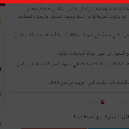
ؤلاء الأعضاء وجّهوا يوم الاثنين 18 مارس 2019 رسالة استقالة جماعية إلى والي تونس الشاذلي بوعلاق، معلّلين
 "لما يشوب تصرفاتها من فساد وسوء تصرف، ما يضرّ بالمصلحة
أ
ووفق الفصل 205 من مجلّة الجماعات المحلية يصبح المجلس البلدي منحلّا في صورة استقالة أغلبية أعضائه بعد 15 يوما من
ة العليا المستقلة للانتخابات هي الجهة المخوّلة لاتخاذ قرار الحلّ
انتخابات البلدية التي أجريت في ماي 2018.
صديق
طباعة
قال ؟ شارك مع أصدقائك !
ا