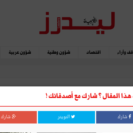
ف وآراء
اقتصاد
شؤون وطنية
شؤون عربية
ذا المقال ؟ شارك مع أصدقائك !
شارك
التويتر
شارك