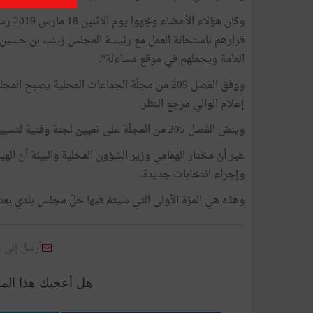
وكان ه
قرارهم باستحالة العمل مع رئيسة المجلس زينب بن حسين
العامة ويجعلهم في موقع مساءلة".
إعلام الوالي مرجع النظر.
وينصّ الفصل 205 من المجلّة على تعيين لجنة وقتية لتسيير البلدية إلى حين إجراء انتخابات جزئية.
غير أنّ مختار الهمامي وزير الشؤون المحلية والبيئة أنّ الهيئ
وإجراء انتخابات جديدة.
وهذه هي المرّة الأولى التي سيتمّ فيها حلّ مجلس بلدي بعد ال
أرسل إلى 
هل أعجبك هذا الم