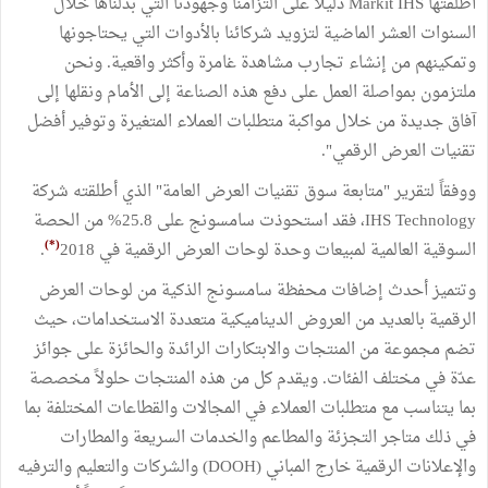
أطلقتها Markit IHS دليلاً على التزامنا وجهودنا التي بذلناها خلال
السنوات العشر الماضية لتزويد شركائنا بالأدوات التي يحتاجونها
وتمكينهم من إنشاء تجارب مشاهدة غامرة وأكثر واقعية. ونحن
ملتزمون بمواصلة العمل على دفع هذه الصناعة إلى الأمام ونقلها إلى
آفاق جديدة من خلال مواكبة متطلبات العملاء المتغيرة وتوفير أفضل
تقنيات العرض الرقمي".
ووفقاً لتقرير "متابعة سوق تقنيات العرض العامة" الذي أطلقته شركة
IHS Technology، فقد استحوذت سامسونج على 25.8% من الحصة
(*)
السوقية العالمية لمبيعات وحدة لوحات العرض الرقمية في 2018
.
وتتميز أحدث إضافات محفظة سامسونج الذكية من لوحات العرض
الرقمية بالعديد من العروض الديناميكية متعددة الاستخدامات، حيث
تضم مجموعة من المنتجات والابتكارات الرائدة والحائزة على جوائز
عدّة في مختلف الفئات. ويقدم كل من هذه المنتجات حلولاً مخصصة
بما يتناسب مع متطلبات العملاء في المجالات والقطاعات المختلفة بما
في ذلك متاجر التجزئة والمطاعم والخدمات السريعة والمطارات
والإعلانات الرقمية خارج المباني (DOOH) والشركات والتعليم والترفيه