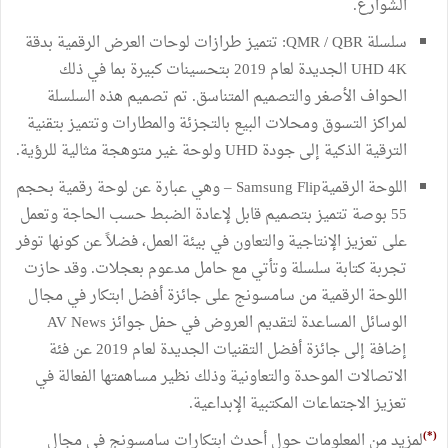
الشوارع.
سلسلة QMR / QBR: تتميز طرازات لوحات العرض الرقمية بدقة
UHD 4K الجديدة لعام 2019 بتحسينات كبيرة بما في ذلك
الحواف الأصغر والتصميم المتناسق. تم تصميم هذه السلسلة
لمراكز التسوق ومحلات البيع بالتجزئة والمطارات وتتميز بتقنية
الترقية الذكية إلى جودة UHD ولوحة غير متوهجة مثالية للرؤية.
اللوحة الرقميةSamsung Flip – وهي عبارة عن لوحة رقمية بحجم
55 بوصة تتميز بتصميم قابل لإعادة الضبط حسب الحاجة وتعمل
على تعزيز الإنتاجية والتعاون في بيئة العمل، فضلاً عن كونها توفر
تجربة كتابة سلسلة وتأتي مع حامل مدعوم بعجلات. وقد حازت
اللوحة الرقمية من سامسونج على جائزة أفضل ابتكار في مجال
الوسائل المساعدة لتقديم العروض في حفل جوائز AV News
إضافة إلى جائزة أفضل التقنيات الجديدة لعام 2019 عن فئة
الاتصالات الموحدة والتعاونية وذلك نظير مساهمتها الفعالة في
تعزيز الاجتماعات المكتبية الإبداعية.
(*)
لمزيد من المعلومات حول أحدث ابتكارات سامسونج في مجال