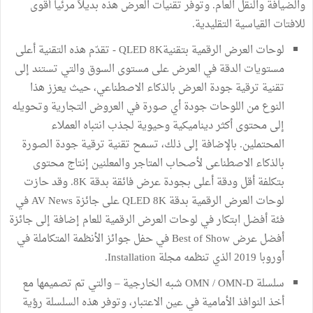
والضيافة والنقل العام. وتوفر تقنيات العرض هذه بديلاً مرئياً أقوى
للافتات القياسية التقليدية.
لوحات العرض الرقمية بتقنيةQLED 8K - تقدّم هذه التقنية أعلى
مستويات الدقة في العرض على مستوى السوق والتي تستند إلى
تقنية ترقية جودة العرض بالذكاء الاصطناعي، حيث يعزز هذا
النوع من اللوحات جودة أي صورة في العروض التجارية وتحويله
إلى محتوى أكثر ديناميكية وحيوية لجذب انتباه العملاء
المحتملين. بالإضافة إلى ذلك، تسمح تقنية ترقية جودة الصورة
بالذكاء الاصطناعى لأصحاب المتاجر والمعلنين إنتاج محتوى
بتكلفة أقل ودقة أعلى بجودة عرض فائقة بدقة 8K. وقد حازت
لوحات العرض الرقمية بدقة QLED 8K على جائزة AV News في
فئة أفضل ابتكار في لوحات العرض الرقمية للعام إضافة إلى جائزة
أفضل عرض Best of Show في حفل جوائز الأنظمة المتكاملة في
أوروبا 2019 الذي تنظمه مجلة Installation.
سلسلة OMN / OMN-D شبه الخارجية – والتي تم تصميمها مع
أخذ النوافذ الأمامية في عين الاعتبار، وتوفر هذه السلسلة رؤية