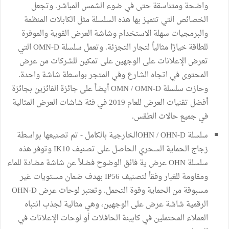
واضحة ومتناسقة حتى في ضوء الشمس المباشر. وتجعل
الخصائص التي تتميز بها هذه السلسلة مثل الكابلات المنظمة
والبرمجيات سهلة الاستخدام وشاشة العرض القوية والموفرة
للطاقة خيارًا مثالياً لتجار التجزئة. وتعمل سلسلة OMN-D التي
تعرض الإعلانات على الوجهين على تمكين للشركات من عرض
المحتوى في اتجاه الشارع وفي المتجر بواسطة شاشة واحدة.
وحازت سلسلة OMN / OMN-D أيضاً على جائزة الفائزين بجائزة
أفضل تقنيات العرض للعام 2019 في فئة شاشات العرض المثالية
في جميع حالات الطقس.
سلسلة OHN / OHN-Dالخارجية بالكامل - تم تصنيعها بواسطة
زجاج الحماية السحري الحاصل على تصنيف IK10 وتوفر هذه
سلسلة OHN عرض ية فائق الوضوح فضلاً عن شاشة مضادة للماء
ومقاومة للغبار وفقاً لتصنيف IP56 بهدف ضمان مستويات غير
مسبوقة من الحماية وقوة التحمل. وتعتبر لوحات عرض OHN-D
الرقمية شاشة عرض على الوجهين، وهي مثالية لجذب انتباه
العملاء المحتملين في كابينة الحافلات أو لوحات الإعلانات في