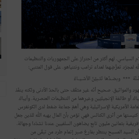
ام السياسي. لهم أكثر من احتراز على الجمهوريات والتنظيمات
 لمجرّد تعرُّضِهما لعداء ترامب ونتنياهو. على قول المتنبي:
فضْلَهُ *** وبضــدِّها تَتَــبيَّنُ الأشــيـــاءُ
هود والمواثيق. صحيح أنّه غير مثقّف حتى بالحدّ الأدنى ولكنه ينفّذ
اك أو طائفة الإنجيليّين وغيرِهما من التنظيمات العنصرية. وأيباك
ن العامة الأمريكية الإسرائيلية وهي أهمّ جماعة ضغط لدى الكونغرس
 كنيستها من أثرى الكنائس فهي تؤمن بأنّ المال يهبه الله للذين جعل
لإفريقية بثمانين مليون تابع يضاهون السلفيين عندنا تشدّدا وجهالة.
لة بأنّ السيد المسيح ينتظر بفارغ صبر إتمام طرد من تبقّى من