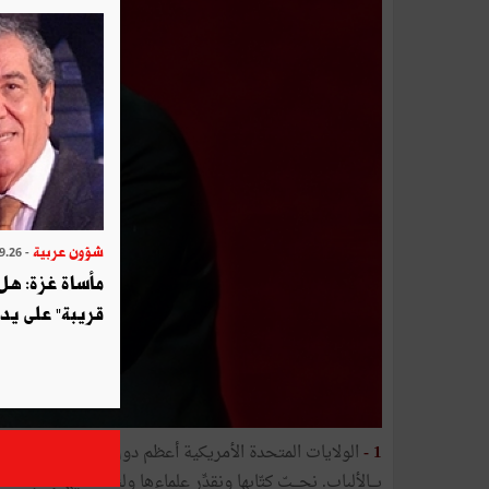
شؤون عربية
- 2025.09.26
مأساة غزة: هل
قريبة" على يد 
1 -
الولايات المتحدة الأمريكية أعظم دول العـــالم عسكـريا واقت
بـــالألباب. نحـــبّ كتّابها ونقدِّر علماءها ولنا بفنّانيها 