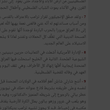
الفلسطينيين من أرض الآباء والأجداد حتى يعود إلى نشر ال
القرن. وفي الأثناء يموت الشباب الفلسطيني وأطفال الحج
7 -
ولقد صفّق الإنجيليّون لقرار ترامب بالاعتراف بالقدس عا
ومن أسباب مساندتهم له أنّه غنيّ فالغنى نعمة يهبها الله لعب
إلى دكِّ العراق مرورا بالحرب الباردة لوجدنا أنّها تقوم على
المسحة الدينية التي تغلِّف كل الحملات وتفسّر لماذا لا يشع
الاستيلاء على العالم الجديد.
8 -
الإدارة الأمريكية أشعلت في الثمانينات حربين دينيتين ب
الشيوعية الملحدة. الثانية في الخليج استحثّت فيها العراق ا
المتحدة إيجابية أقلّها إنهاك كل الأطراف. وهي تقف اليوم
العهد في وفائه للقضية الفلسطينية.
9 -
لنفسه وعلى طريقته بشريط لاذع عنوانه «ملك في نيويورك» 
خطر ببالي بالرجوع إلى شريطه المتميّز «الدكتاتور» وفيه 
وهو يلعب في غرور وزهو ببالون يمثّل الكرة الأرضية يقذف ب
مكتبـــه في إحبــــاط. قـــد لا يجوز تشبيه ترامب بديكتاتو