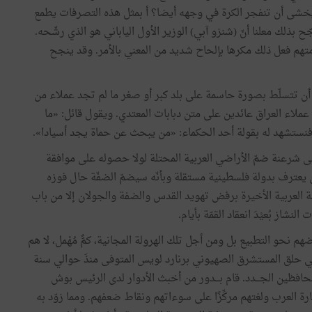
ا يخشى أن تنفجر الكرة في وجهه أيضا؟ أ بمثل هذه التصرفات يطمع
بذلك معلنا أنّ (شنزو آبي) الوزير الأول الياباني هو الذي رشّحه.
متهم فعل ذلك مكرها بإلحاح شديد من المعني بالأمر. وقد ينجح
 أن تتسلّط بصورة حاسمة على بلد كبر أو صغر ما لم تجد عملاء من
 عملاء العراق عائدين على متن دبابات المعتدي. ويقول قائل: «ما
 فنستشهد له بقولة أحد الحكماء: «من يبحث عن حماة يجد أسيادا».
 وعلى شرعنة ضمّ الأراضي العربية المحتلة لولا حصوله على موافقة
لن يعترف بدولة فلسطينية مستقلة وبأنّه سيضمّ الضفّة حال فوزه
قمة العربية الأخيرة برفض تهويد القدس والضفة والجولان إلا من باب
از بُعيْدَ انعقاد القمّة بأيام.
م نحو التطبيع بل ومن أجل تلك الهرولة المجانية، كمٌّ مُهْمل، لا هم
 في حلق المستشرق الصهيوني برنارد لويس المتوفى منذَ حوالي سنة
افظين الجـــدد. قام بـــدور من أخبث الأدوار لدى الرئيس بوش
ة العرب ولغتهم مركِّزًا على سوءاتهم ونقاط ضعفهم. ومما زوّد به