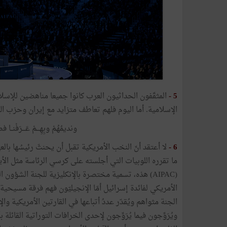
5 -
المثقّفون الحداثيون العرب كانوا جميعا مناهضين للإسل
الإسلامية. أما اليوم فلهم تعاطف متزايد مع إيران وحزب الله
ونديمُهُمْ وبِهِـــمْ عَـــرَفْنــا 
6 -
لا أعتقد أنّ النخب الأمريكية تقبل أن يحنثَ رئيسُها بالع
ما تقرره اللوبيات التي أجلسته على كرسي الرئاسة مثل الأيب
(AIPAC) هذه، تسمية مختصرة بالإنكليزية للجنة الشؤو
الأمريكي لفائدة إسرائيل أمّا الإنجيليّون فهم فرقة مسيحية
الجنة مثواهم ويُقدّر عددُ أتباعها في القارتين الأمريكية وا
ويُرَوِّجون فيما يُرَوِّجون لإحدى الخرافات التوراتية القائ