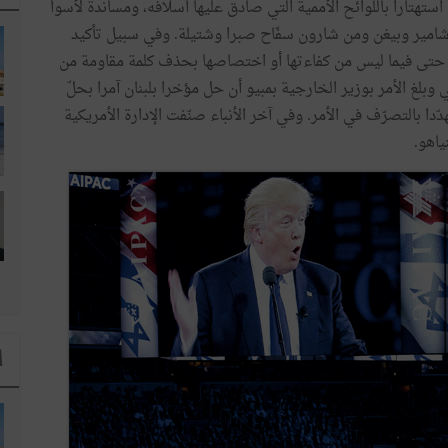
استهتارا باللوائح الأممية التي صادق عليها أسلافه، ومساندة لأسوأ
ْن شامير وبيغن ومن شارون سفّاح صبرا وشتيلة. وفي سبيل تأكيد
ية حتى فيما ليس من كفاءتها أو اختصاصها بحذف كلمة مقاومة من
 وبلغ الأمر بوزير الخارجية بمبيو أن حل مؤخرا بلبنان آمرا بحلّ
ا بالتصرّف في الأمر. وفي آخر الأنباء صنّفت الإدارة الأمريكية
ياهو.
ا