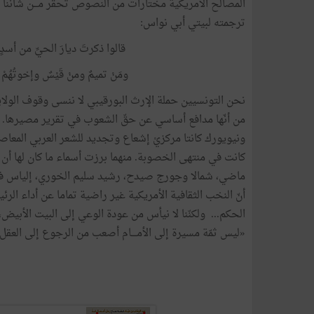
المصالح الأمريكية مختارات من النصوص تُحقِّر مـــن شأننا 
ترجمته لبيتي أبي نواس:
قالوا ذكرتَ ديارَ الحيِّ من أسدٍ
ومَنْ تميمٌ ومنْ قَيْسٌ وإخوتُهُم
نحن التونسيين حملة الإرث البورقيبي لا ننسى وقوف الولايات
من أنّها مدافع أساسي عن حقّ الشعوب في تقرير مصيرها. ثم
ونيويورك كانتا مركزيْ إشعاع وتجديد للشعر العربي المعاصر
كانت في منتهى الخصوبة. منهما برزت أسماء ما كان لها أن ت
ماضي، شمالا وجورج صيدح، رشيد سليم الخوري، إلياس فرحا
أنّ النخب الثقافية الأمريكية غير راضية تماما عن أداء ال
الحكم... ولكنّنا لا نيأس من عودة الوعي إلى البيت الأبيض، 
«ليس ثمّة مسيرة إلى الأمــــام أصعب من الرجوع إلى العقل