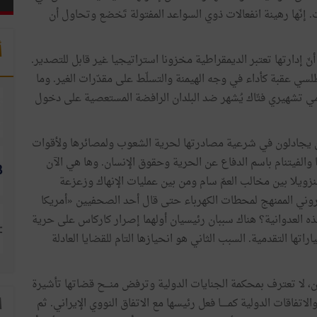
ات. إنّها رهينة انفعالات ذوي السواعد المفتولة تَخضع وتحاول أن
أ
 أنّ إدارتها تعتبر الديمقراطية مخزونا استراتيجيا غير قابل للتصدير.
أطلسي عقبة كأداء في وجه الهيمنة والتسلّط على مقدّرات الغير. وما
امي تشهيري فتّاك يُشهر ضد البلدان الرافضة المستعصية على دخول
ذين يجادلون في شرعية مصادرتها لحرية الشعوب ولمصائرها ولأقوات
ا والفيتنام باسم الدفاع عن الحرية وحقوق الإنسان. وها هي الآن
فنزويلا بين مخالب العمّ سام ومن بين عمليات الإنهاك وزعزعة
لكتروني الممنهج لمحطات الكهرباء حتى قال أحد الصحفيين «أمريكا
وهذه العدوانية؟ هناك سببان رئيسيان أولهما إصرار كاركاس على حرية
اتها التقدمية. السبب الثاني هو انحيازها التام للقضايا العادلة
ن، لا تعترف بمحكمة الجنايات الدولية وترفض منـــح قضاتها تأشيرة
اتفاقات الدولية كمـــــا فعل رئيسها مع الاتفاق النووي الإيراني. ثم
ا