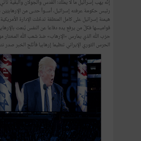
إنّه يهب إسرائيل ما لا يملك: القدس والجولان والبقية تأتي 
رئيس حكومة عرفته إسرائيل، أســـوأ حتـــى من الإرهابيّي
هيمنة إسرائيل على كامل المنطقة تدخّلت الإدارة الأمريك
قواميسها فكلّ من يرفع يده دفاعا عن النفس يُنعت بالإرهابي
حزب الله الذي يمارس «الإرهاب» ضدّ شعب الله المختار مهدّد
الحرس الثوري الإيراني تنظيما إرهابيا فأثلج الخبر صدر نتن