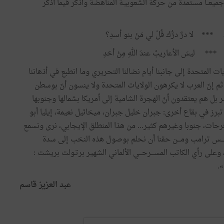
جميعــا مستمدة من حركة الشعوبيـة المناهضة وأذكر فيما أذكر
 *** لا درَّ درُّك قُلْ لي مَنْ بنو أسدِ؟
ْ *** ليسَ الأعاريبُ عندَ اللهِ مِنْ أحَدِ
 المتحدة إلى جانبنا أيام نضالنا التحريري وما انطبع في أذهاننا
 إنّ العرب لا يكرهون الولايات المتحدة ولا ينسون أنّ بوسطن
 بل هم يعتقدون أنّ الهجرة الشامية إلى أمريكا بشمالها وجنوبها
برز في بقاع أخرى: جبران خليل جبران، ميخائيل نعيمة، إيليا أبو
ت، جنوبا وغيرهم كثير... من هذا المنطلق الإيجابي، نرى ونسمع
رئيـــس ترامب ومـــن حقنا أن نحلم بوصول هذه النخب إلى سدة
وعلى رأي الكاتب المســـرحـــي الألماني الشهير برتـولت بريشت :
».
عبد العزيز قاسم