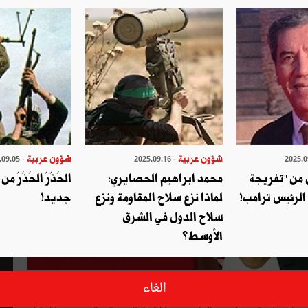
شؤون عربية
شؤون عربية
- 2025.09.05
- 2025.09.16
 من "تفريجة
محمد ابراهيم الحصايري:
الحَذَرَ الحَذَرَ 
الرئيس ترامب!
لماذا نزع سلاح المقاومة ونزع
جديد!
سلاح الدول في الشرق
الأوسط؟
صـاديا ولهـــا من القوّة الناعمة ما يؤهّلها لامتلاك القلوب والأخــذ
الغاء
إعجاب صادق، موسيقاها وأفلامها رائعة. لكن إدارتها السياسية لا تعكس في