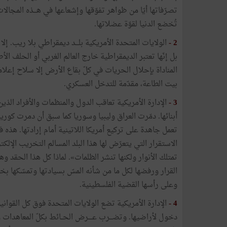
تصرّفاتها أيّا من ظواهر تفوّقها وإشعاعها في هـــذه المجال
تُخضع الدنيا لقوّة عضلاتها.
2 -
الولايات المتحدة الأمريكية بلـــد ديمقراطي بلا ريب. إلا
بل إنّها تعتبر الديمقراطية خارج العالم الغربي أو الحلف ال
المناداة بإحلال الحريات في كلّ بقاع الأرض إلا سلاح إعل
بيت الطاعة، مقدّمة للتدخل العسكري.
3 -
الإدارة الأمريكية تعاقب الدول والمنظمات والأفراد ال
أبنائها. دمّرت العراق وليبيا وسوريا كما سبق أن دمرت كوري
تعمل جاهدة على تركيع أمريكا اللاتينية أمام إرادتها. هذه 
الاستقرار التي يتعرّض لها هذا البلد المسالم التخريب الإ
تمتلك الأنوار ولكنها تنشر الظلمات». لماذا كل هذا الحقد 
القرار ورفضها لكل ما من شأنه المسّ بسيادتها وتمسّكها بخيار
وعلى رأسها القضية الفلسطينية.
4 -
الإدارة الأمريكية تضع الولايات المتحدة فوق كل القواني
دخول لأراضيها. وتضـــرب عــــرض الحــائط بكلّ المعاهدات وال