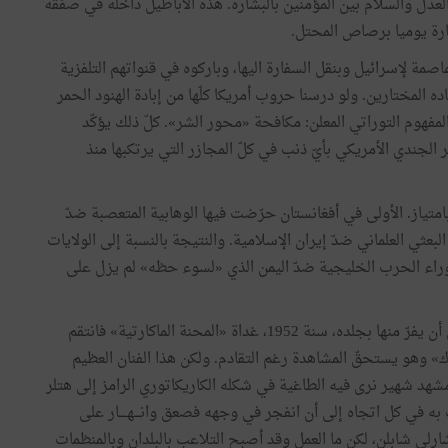
عدل والسلام بين المؤمنين بالبشارة. هذه الأباطيل داخلة في صفقة
ارة يوميا برصاص المحتل.
صمة لإسرائيل وبنقل السفارة اليها، وباركوه في قنواتهم التلفزية
اده المختارين. ولو درسنا حروب أمريكا كلّها من إبادة الهنود الحمر
 المفهوم التوراتي المعلن: مكافحة «محور الشر». كلّ ذلك يؤكّد
ر الجندي الأمريكي بأيّ ذنب في كلّ المجازر التي يرتكبها منذ
امتياز. الأولى في أفغانستان حرّضت فيها الوهابية المتعصبة ضدّ
لبعثي العلماني ضدّ إيران الإسلامية. والنتيجة بالنسبة إلى الولايات
 وراء الحرب الخليجية ضدّ اليمن الذي «لسوء حظه» لم يزل على
أنتج شارلي شابلن أهمّ أفلامه في الولايات المتحدة قبل أن يفرّ منها بجلده، سنة 1952، غداة «المحنة الماكارتية» فانتقم
وهو يستحقّ المشاهدة رغم التقادم. ولكن هذا الفنان العظيم
مشهد شهير نرى فيه الطاغية في شكله الكاريكاتوري الرامز إلى هتلر
ه في كل اتجاه إلى أن انفجر في وجهه فصعق وانـــهــــار على
ر شارلي شابلن، لكن ما العمل وقد أصبح التلاعب بالبلدان وبالمنظمات