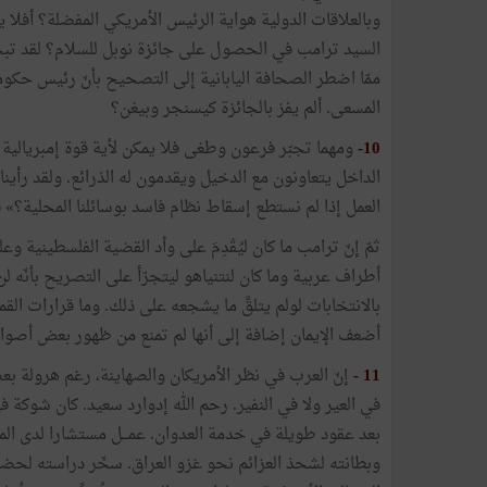
وبالعلاقات الدولية هواية الرئيس الأمريكي المفضلة؟ أفل
السيد ترامب في الحصول على جائزة نوبل للسلام؟ لقد تبجّح 
ممّا اضطر الصحافة اليابانية إلى التصحيح بأنّ رئيس حكو
المسعى. ألم يفز بالجائزة كيسنجر وبيغن؟
10-
ومهما تجبّر فرعون وطغى فلا يمكن لأية قوة إمبريالية
الداخل يتعاونون مع الدخيل ويقدمون له الذرائع. ولقد رأينا
العمل إذا لم نستطع إسقاط نظام فاسد بوسائلنا المحلية؟»
ثمّ إنّ ترامب ما كان ليُقْدِمَ على وأد القضية الفلسطينية
أطراف عربية وما كان لنتنياهو ليتجرّأ على التصريح بأنّه 
بالانتخابات لولم يتلقَّ ما يشجعه على ذلك. وما قرارات ال
أضعف الإيمان إضافة إلى أنها لم تمنع من ظهور بعض أصوات النش
11 -
إنّ العرب في نظر الأمريكان والصهاينة، رغم هرولة بعضه
في العير ولا في النفير. رحم الله إدوارد سعيد. كان شوكة
بعد عقود طويلة في خدمة العدوان. عمـــل مستشارا لدى المح
وبطانته لشحذ العزائم نحو غزو العراق. سخّر دراسته لحضار