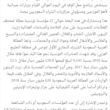
سيتضمّن برنامج عمل الوفد في اليوم الموالي القيام بزيارات ميدانية
لأهمّ الموزعين ومسؤولي مركزيات الشراء السعوديين بجدة.
هذا وستشارك في هذه البعثة حوالي 25 مؤسّسة تونسية ممثّلة لمختلف
القطاعات التصديرية على غرار الفلاحة والصناعات الغذائية (زيت
الزيون، الأجبان، الخضر والغلال، العجين الغذائي، المصبّرات) والنسيج
والملابس والأشغال العامّة وموادّ البناء والخدمات... وتعدّ المملكة
العربية السعودية الشريك التجاري الأوّل لتونس في منطقة الخليج
العربي، وقد شهدت الصادرات التونسية نحو هذا البلد نموّا هامّا خلال
سنة 2018 بنسبة 145% لتبلغ قيمتها 128.8 مليون دينار مقابل 52.5
مليون دينار سنة 2017. ومن أبرز المنتجات المصدرة نذكر: زيت الزيتون
والأسماك الطازجة والأدوية والخضر والغلال. وفي المقابل بلغت قيمة
الواردات من المملكة العربية السعودية 626 مليون دينار سنة 2018
وترتكز أساسا على المواد الكيميائية على غرار بوليمرات الإيثيلين
والبروبيلين.
وتجدر الإشارة إلى أنّ عدد المؤسّسات السعودية أو ذات المساهمة
السعودية الموجودة بتونس بلغ 45 مؤسّسة يفوق حجم استثماراتها 1.8