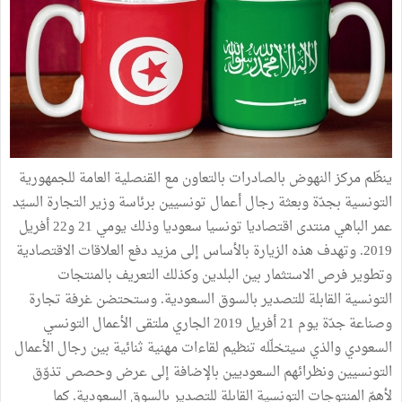
ينظّم مركز النهوض بالصادرات بالتعاون مع القنصلية العامة للجمهورية
التونسية بجدّة وبعثة رجال أعمال تونسيين برئاسة وزير التجارة السيّد
عمر الباهي منتدى اقتصاديا تونسيا سعوديا وذلك يومي 21 و22 أفريل
2019. وتهدف هذه الزيارة بالأساس إلى مزيد دفع العلاقات الاقتصادية
وتطوير فرص الاستثمار بين البلدين وكذلك التعريف بالمنتجات
التونسية القابلة للتصدير بالسوق السعودية. وستحتضن غرفة تجارة
وصناعة جدّة يوم 21 أفريل 2019 الجاري ملتقى الأعمال التونسي
السعودي والذي سيتخلّله تنظيم لقاءات مهنية ثنائية بين رجال الأعمال
التونسيين ونظرائهم السعوديين بالإضافة إلى عرض وحصص تذوّق
لأهمّ المنتوجات التونسية القابلة للتصدير بالسوق السعودية. كما