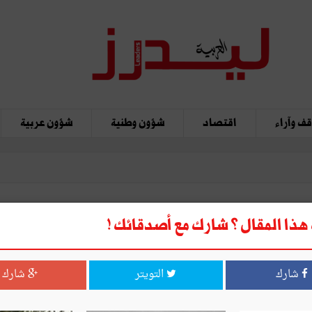
ف وآراء
اقتصاد
شؤون وطنية
شؤون عربية
ذا المقال ؟ شارك مع أصدقائك !
دار الصباح
شارك
التويتر
شارك