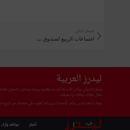
المقال التالي
اجتماعات الربيع لصندوق ...
ليدرز العربية
موقع إلكتروني يواكب الأحداث تونسيّا وإقليميا ودوليّا ويتناول بالتحليل قضا
خلال مقالات وملفّات وتحقيقات.
يعرّف بأعلام تونس وبآخر الإصدارات ويسلّط الضوء على صفحات من تاريخ البل
أخبار
مواقف وآراء