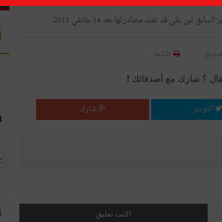
ام وحدة التصرّف برئاسة الحكومة مكلّف بالملفّات الاقتصادية.
 لبن علي قد تمّت مصادرتها بعد 14 جانفي 2011.
أ
صديق
طباعة
قال ؟ شارك مع أصدقائك !
التويتر
شارك
ا
اكتب تعليق