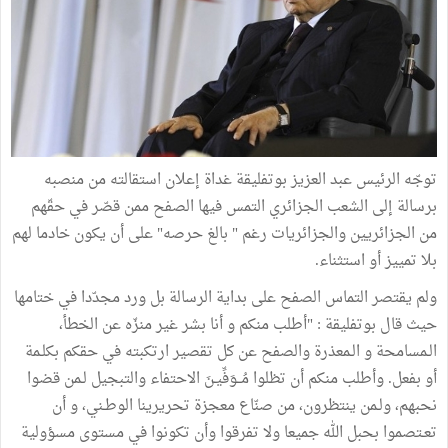
توجّه الرئيس عبد العزيز بوتفليقة غداة إعلان استقالته من منصبه
برسالة إلى الشعب الجزائري التمس فيها الصفح ممن قصّر في حقّهم
من الجزائريين والجزائريات رغم " بالغ حرصه" على أن يكون خادما لهم
بلا تمييز أو استثناء.
ولم يقتصر التماس الصفح على بداية الرسالة بل ورد مجدّدا في ختامها
حيث قال بوتفليقة : "أطلب منكم و أنا بشر غير منزّه عن الخطأ،
الـمسامحة و الـمعذرة والصفح عن كل تقصير ارتكبته في حقكم بكلـمة
أو بفعل. وأطلب منكم أن تظلوا مُــوَفِّيـنَ الاحتفاء والتبجيل لـمن قضوا
نحبهم، ولـمن ينتظرون، من صنّاع معجزة تحريرينا الوطـني، و أن
تعـتصموا بحبل الله جميعا ولا تفرقوا وأن تكونوا في مستوى مسؤولية