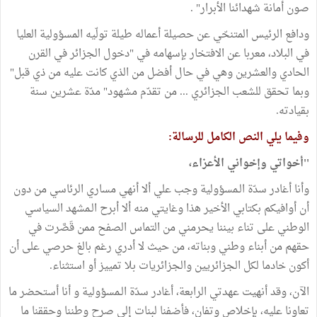
صون أمانة شهدائنا الأبرار" .
ودافع الرئيس المتنحّي عن حصيلة أعماله طيلة تولّيه المسؤولية العليا
في البلاد، معربا عن الافتخار بإسهامه في "دخول الجزائر في القرن
الحادي والعشرين وهي في حال أفضل من الذي كانت عليه من ذي قبل"
وبما تحقق للشعب الجزائري ... من تقدّم مشهود" مدّة عشرين سنة
بقيادته.
وفيما يلي النص الكامل للرسالة:
''أخواتي وإخواني الأعزاء،
وأنا أغادر سدّة الـمسؤولية وجب علي ألا أنهي مساري الرئاسي من دون
أن أوافيكم بكتابي الأخير هذا وغايتي منه ألا أبرح الـمشهد السياسي
الوطني على تناء بيننا يحرمني من التماس الصفح ممن قَصَّرت في
حقهم من أبناء وطني وبناته، من حيث لا أدري رغم بالغ حرصي على أن
أكون خادما لكل الجزائريين والجزائريات بلا تمييز أو استثناء.
الآن، وقد أنهيت عهدتي الرابعة، أغادر سدّة الـمسؤولية و أنا أستحضر ما
تعاونا عليه، بإخلاص وتفان، فأضفنا لبنات إلى صرح وطننا وحققنا ما