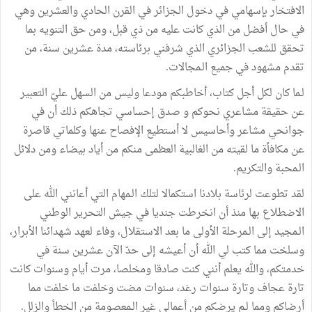
الافتخار بإسهامي في دخول الجزائر في القرن الحادي والعشرين وهي
في حال أفضل من الذي كانت عليه من ذي قبل، ومن حق التنويه بما
تحقق للشعب الجزائري الذي شرفني برئاسته، مدة عشرين سنة، من
تقدم مشهود في جميع الـمجالات.
لـما كان لكل أجل كتاب، أخاطبكم مودعا وليس من السهل عليّ التعبير
عن حقيقة مشاعري نحوكم و صدق إحساسي تجاهكم ذلك أن في
جوانحي مشاعر وأحاسيس لا أستطيع الإفصاح عنها وكلماتي قاصرة
عن مكافأة ما لقيته من الغالبية العظمى منكم من أياد بيضاء ومن دلائل
الـمحبة والتكريم.
لقد تطوعت لرئاسة بلادنا استكمالا لتلك الـمهام التي أعانني الله على
الاضطلاع بها منذ أن انخرطت جنديا في جيش التحرير الوطني
الـمجيد إلى الـمرحلة الأولى ما بعد الاستقلال، وفاء لعهد شهدائنا الأبرار،
وسلخت مما كتب لي الله أن أعيشه إلى حدّ الآن عشرين سنة في
خدمتكم، والله يعلم أنني كنت صادقا ومخلصا، مرت أيام وسنوات كانت
تارة عجاف وتارة سنوات رغد، سنوات مضت وخلفت ما خلفت مما
أرضاكم ومما لـم يرضكم من أعمالي غير الـمعصومة من الخطأ والزلل.