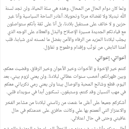
ولـما كان دوام الحال من الـمحال، وهذه هي سنّة الحياة، ولن تجد لسنة
الله تبديلا ولا لقضائه مردّا وتحويلا، أغادر الساحة السياسية وأنا غير
حزين و لا خائف على مستقبل بلادنا، بل أنا على ثقة بأنكم ستواصلون
مع قيادتكم الجديدة مسيرة الإصلاح والبذل والعطاء على الوجه الذي
يجلب لبلادنا الـمزيد من الرفاه والأمن بفضل ما لـمسته لدى شبابنا، قلب
أمتنا النابض، من توثّب وإقدام وطموح و تفاؤل.
أخواتي، إخواني،
كنتم خير الإخـوة و الأخـوات وخير الأعوان وخير الرفاق، وقضيت معكم،
وبين ظهرانكم، أخصب سنوات عطائي لبلادنا. ولن يعني لزوم بيتي، بعد
اليوم، قطع وشائج الـمحبة والوصال بيننا ولن يعني رمي ذكرياتي معكم
في مهب النسيان وقد كنتم، وستبقون، تسكنون أبدا في سويداء قلبي.
أشكركم جميعا على أغلى ما غنمت من رئاستي لبلادنا من مشاعر الفخر
والاعتزاز التي أنعمتم بها علي وكانت حافزي على خدمتكم في حال
عافيتي وحتى في حال اعتلالي.