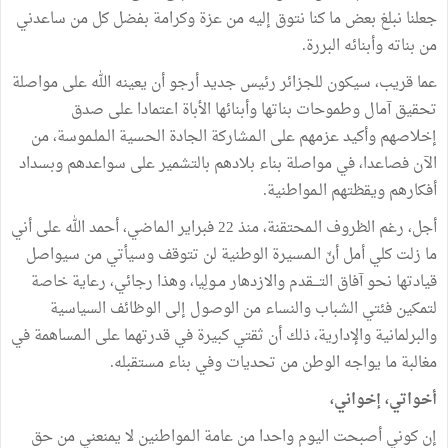
جعلنا نبلغ بعض ما كنا نتوق إليه من عزة وكرامة بفضل كل من ساعدني
من بناته وأبنائه البررة.
عما قريب، سيكون للجزائر رئيس جديد أرجو أن يعينه الله على مواصلة
تحقيق آمال وطموحات بناتها وأبنائها الأباة اعتمادا على صدق
إخلاصهم وأكيد عزمهم على الـمشاركة الجادة الحسية الـملـموسة، من
الآن فصاعدا، في مواصلة بناء بلادهم بالتشمير على سواعدهم وبسداد
أفكارهم ويقظتهم الـمواطنية.
أجل، رغم الظروف الـمحتقنة، منذ 22 فبراير الـماضي، أحمد الله على أني
ما زلت كلي أمل أنّ الـمسيرة الوطنية لن تتوقف وسيأتي من سيواصل
قيادتها نحو آفاق التـــقدم والازدهار مـولِيا، وهذا رجائي، رعاية خاصة
لتمكين فئتي الشباب والنساء من الوصول إلى الوظائف السياسية
والبرلمانية والإدارية، ذلك أن ثقتي كبيرة في قدرتهما على الـمساهمة في
مغالبة ما يواجه الوطن من تحديات وفي بناء مستقبله.
أخواتي، إخواني،
إن كوني أصبحت اليوم واحدا من عامة الـمواطنين لا يمنعني من حق