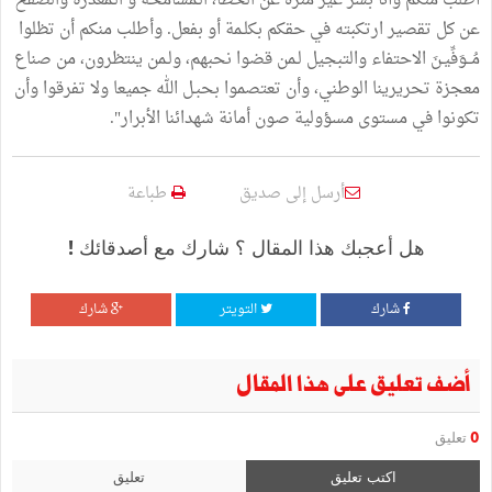
أطلب منكم وأنا بشر غير منزه عن الخطأ، الـمسامحة و الـمعذرة والصفح
عن كل تقصير ارتكبته في حقكم بكلـمة أو بفعل. وأطلب منكم أن تظلوا
مُــوَفِّيـنَ الاحتفاء والتبجيل لـمن قضوا نحبهم، ولـمن ينتظرون، من صناع
معجزة تحريرينا الوطني، وأن تعتصموا بحبـل الله جميعا ولا تفرقوا وأن
تكونوا في مستوى مسؤولية صون أمانة شهدائنا الأبرار".
أرسل إلى صديق
طباعة
هل أعجبك هذا المقال ؟ شارك مع أصدقائك !
شارك
التويتر
شارك
أضف تعليق على هذا المقال
0
تعليق
اكتب تعليق
تعليق