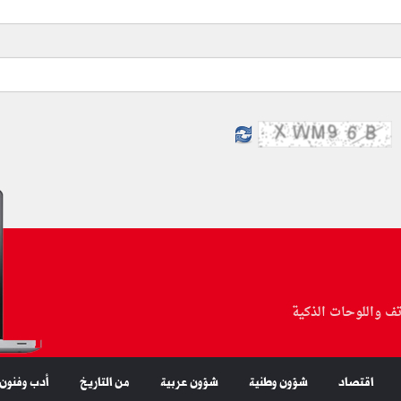
تف واللوحات الذكية
اقتصاد
شؤون وطنية
شؤون عربية
من التاريخ
أدب وفنون