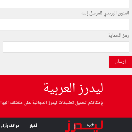
العنون البريدي للمرسل إليه
رمز الحماية
إرسال
ليدرز العربية
بإمكانكم تحميل تطبيقات ليدرز المجانية على مختلف الهوا
أخبار
مواقف وآراء