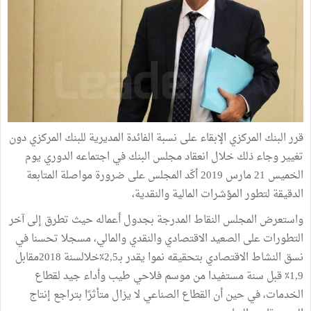
قرر البنك المركزي الإبقاء على نسبة الفائدة المديرية للبنك المركزي دون
تغيير وجاء ذلك خلال انعقاد مجلس البنك في اجتماعه الدوري يوم
الخميس 21 مارس 2019 أكّد المجلس على ضرورة مواصلة المتابعة
الدقيقة لتطور المؤشرات المالية والنقدية،
واستعرض المجلس النقاط المدرجة بجدول أعماله حيث تطرق إلى آخر
التطورات على الصعيد الاقتصادي والنقدي والمالي، مسجلا تحسنا في
نسق النشاط الاقتصادي بتحقيقه نموا يقدر بـ2,5٪خلالسنة 2018مقابل
1,9٪ قبل سنة مستفيدا من موسم فلاحي طيب وأداء جيد لقطاع
الخدمات، في حين أن القطاع الصناعي لا يزال متأثرًا بتراجع إنتاج