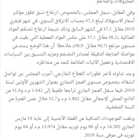
المحروقات والمناجم.
وفي المقابل، سجل المجلس، بالخصوص، ارتفاع نسق تطوّر مؤشّر
أسعار الاستهلاك ليبلغ 7,3٪ بحساب الانزلاق السنوي، في شهر فيفري
2019 مقابل 7,1٪ في الشهر السابق وذلك نتيجة ارتفاع تضخّم المواد
الغذائيّة بـ8,2٪ مقابل 7,1٪ على عكس المواد المعمليّة التي بقيت في
مستوى مرتفع (8,7٪ مقابل 8,9٪)، ملاحظا أن هذا الوضع يستدعي
مواصلة المتابعة الدقيقة لمصادر التضخم ومزيد التنسيق بين السياسات
الاقتصادية وتفعيل الآليات الملائمة للحد من مخاطره.
وعند تداوله لآخر تطورات القطاع الخارجي، أعرب المجلس عن تواصل
انشغاله بخصوص مستوى العجز التجاري بعنوان الشهرين الأولين لسنة
2019، فيما سجّل العجز الجاري تراجعا طفيفا إلى 1.642 م.د و1,4٪ من
الناتج المحلي الإجمالي مقابل 1.802 م.د و1,7٪ خلال نفس الفترة من
السنة المنقضية.
وبلغت الموجودات الصافية من العُملة الأجنبية إلى غاية 19 مارس
الجاري 14.585 م.د أو 86 يوم توريد مقابل 13.974 م.د أو 84 يوم
توريد في موفى سنة 2018.