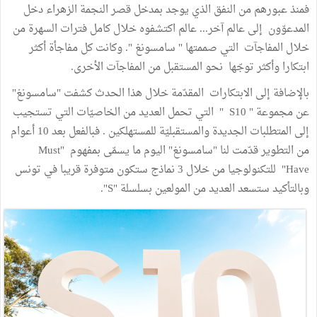
فمنذ عبورهم من النفق الذي يوجد بمدخل قصر النجمة الزهراء دخل
المدعوّون إلى عالم آخر... عالم اكتشفوه خلال كامل فترات السهرة من
خلال المفاجآت التي صممتها " سامسونغ ". وكانت كل مفاجأة أكثر
ابتكارا وأكثر توجّها نحو المستقبل من المفاجآت الأخرى.
بالإضافة إلى الابتكارات المقدّمة خلال هذا الحدث كشفت "سامسونغ"
عن مجموعة " S10 " التي تحمل العديد من الخاصيّات التي تستجيب
إلى المتطلبات الجديدة والمستقبليّة للمستهلكين . فبالفعل بعد 10 أعوام
من التطوير قدّمت لنا "سامسونغ" اليوم ما يسمّى بمفهوم "Must
Have" للتكنولوجيا من خلال 3 نماذج ستكون متوفرة قريبا في تونس
وبالتأكيد ستسعد العديد من المولعين بسلسلة "S".