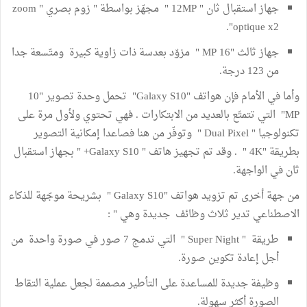
جهاز استقبال ثان " 12MP " مجهّز بواسطة " زوم بصري " zoom
optique x2".
جهاز ثالث "16 MP " مزوّد بعدسة ذات زاوية كبيرة ومتّسعة جدا
من 123 درجة.
وأما في الأمام فإن هواتف "Galaxy S10" تحمل وحدة تصوير "10
MP" التي تتمتّع بالعديد من الابتكارات . فهي تحتوي ولأول مرة على
تكنولوجيا " Dual Pixel " وتوفّر من هنا فصاعدا إمكانية التصوير
بطريقة "4K " . وقد تم تجهيز هاتف " Galaxy S10+ " بجهاز استقبال
ثان في الواجهة.
من جهة أخرى تم تزويد هواتف "Galaxy S10 " بشريحة موجّهة للذكاء
الاصطناعي تدير ثلاث وظائف جديدة وهي " :
طريقة " Super Night " التي تدمج 7 صور في صورة واحدة من
أجل إعادة تكوين صورة.
وظيفة جديدة للمساعدة على التأطير مصممة لجعل عملية التقاط
الصورة أكثر سهولة.