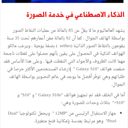
الذكاء الاصطناعي في خدمة الصورة
يشهد العالماليوم ما لا يقلّ عن 85 بالمائة من عمليات التقاط الصور
بواسطة الهاتف الجوال . كما أن 92 بالمائة ممّن أعمارهم تحت 35 سنة
يقومون بالتقاط الصور الذاتية (selfies ) بصفة يوميّة . ويرغب مالكو
الهواتف الذكية في الحصول على يقين بأنهم حصلوا على لقطات ناجحة
مهما كانت الظروف والأجواء التي التقطت فيها . وعلى هذا الأساس فقد
صمّمت هواتف "Galaxy S10 " لإرضاء المستخدمين الأكثر حرصا في
طلباتهم وهي توفّر أفضل ما يوجد في عالم التصوير بواسطة الهاتف
الجوال.
أما في الخلف فقد تم تجهيز هواتف "Galaxy S10e " و "S10" و
"S10+" بثلاث وحدات للصورة وهي:
جهاز الاستقبال الرئيسي من "12MP " ويحمل تكنولوجيا "Dual
Pixel" وهو مرتبط بعدسة بإمكانية فتح متغيّرة.