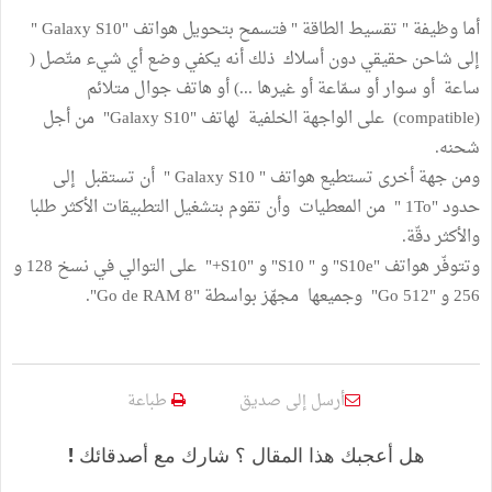
أما وظيفة " تقسيط الطاقة " فتسمح بتحويل هواتف "Galaxy S10 "
إلى شاحن حقيقي دون أسلاك ذلك أنه يكفي وضع أي شيء متّصل (
ساعة أو سوار أو سمّاعة أو غيرها ...) أو هاتف جوال متلائم
(compatible) على الواجهة الخلفية لهاتف "Galaxy S10" من أجل
شحنه.
ومن جهة أخرى تستطيع هواتف " Galaxy S10 " أن تستقبل إلى
حدود "1To " من المعطيات وأن تقوم بتشغيل التطبيقات الأكثر طلبا
والأكثر دقّة.
وتتوفّر هواتف "S10e" و " S10" و "S10+" على التوالي في نسخ 128 و
256 و "512 Go" وجميعها مجهّز بواسطة "8 Go de RAM".
أرسل إلى صديق
طباعة
هل أعجبك هذا المقال ؟ شارك مع أصدقائك !