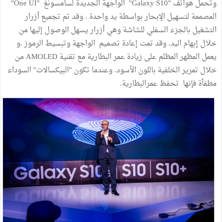
وتحمل هواتف "Galaxy S10" الواجهة الجديدة لسامسونغ "One UI"
المصممة لتسهيل الإبحار بواسطة يد واحدة . وقد تم تجميع أزرار
التشغيل بالجزء السفلي للشاشة وهي أزرار يسهل الوصول إليها من
خلال إبهام اليد. وقد تمت إعادة تصميم الواجهة وتبسيط الرموز .و
يعمل المظهر المظلم على زيادة عمر البطارية مع تقنية AMOLED من
خلال تمرير الخلفية باللون الأسود. وعندما تكون "البيكسالات" السوداء
مطفأة فإنها تحفظ عمرالبطارية.