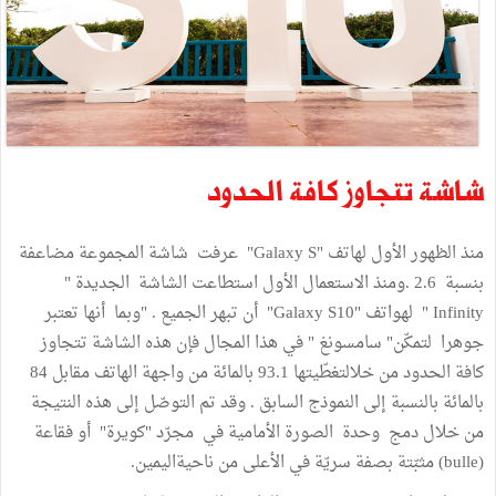
شاشة تتجاوز كافة الحدود
منذ الظهور الأول لهاتف "Galaxy S" عرفت شاشة المجموعة مضاعفة
بنسبة 2.6 .ومنذ الاستعمال الأول استطاعت الشاشة الجديدة "
Infinity " لهواتف "Galaxy S10" أن تبهر الجميع . "وبما أنها تعتبر
جوهرا لتمكّن" سامسونغ " في هذا المجال فإن هذه الشاشة تتجاوز
كافة الحدود من خلالتغطّيتها 93.1 بالمائة من واجهة الهاتف مقابل 84
بالمائة بالنسبة إلى النموذج السابق . وقد تم التوصّل إلى هذه النتيجة
من خلال دمج وحدة الصورة الأمامية في مجرّد "كويرة" أو فقاعة
(bulle) مثبّتة بصفة سريّة في الأعلى من ناحيةاليمين.