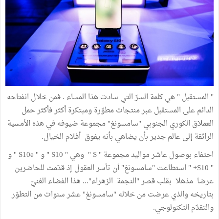
" المستقبل " هي كلمة السرّ التي سادت هذا المساء . فمن خلال انفتاحه
الدائم على المستقبل عبر منتجات مطوّرة ومبتكرة أكثر فأكثر حمل
العملاق الكوري الجنوبي "سامسونغ" مجموعة ضيوفه في هذه الأمسية
الرائقة إلى عالم جدير بأن يضاهي بأنه يفوق أفلام الخيال.
احتفاء بوصول عاشر مواليد مجموعة " S " وهي " S10 " و " S10e " و
" S10+ " استطاعت "سامسونغ" أن تأسر العقول إذ قدّمت للحاضرين
عرضا مذهلا بقلب قصر "النجمة الزهراء"... هذا الفضاء الغنيّ
بتاريخه والذي عرضت من خلاله "سامسونغ" عشر سنوات من التطوّر
والتقدّم التكنولوجي.