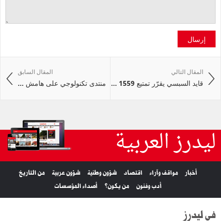
إرسال
المقال التالي
المقال السابق
قايد السبسي يقرّر تمتيع 1559 ...
منتدى تكنولوجي على هامش ...
ليدرز العربية
أخبار
مواقف وآراء
اقتصاد
شؤون وطنية
شؤون عربية
من التاريخ
أدب وفنون
من يكون؟
أصداء المؤسسات
في ليدرز