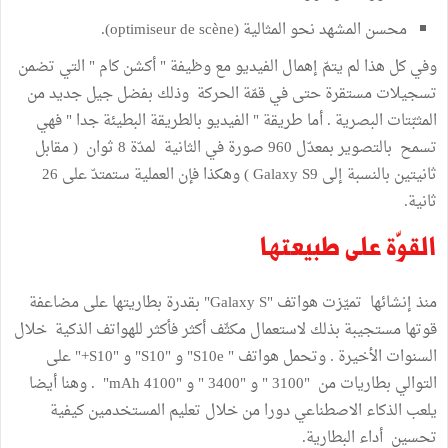
محسن المشهد نحو المثالية (optimiseur de scène).
وفي كل هذا لم يتمّ إهمال الفيديو مع وظيفة " أكشن كام " التي تضمن
تسجيلات مستقرة حتى في قمّة الحركة وذلك بفضل جيل جديد من
المثبّتات البصرية . أما طريقة " الفيديو بالطريقة البطيئة جدا " فهي
تسمح بالتصوير بمعدّل 960 صورة في الثانية لمدّة 8 ثوان ( مقابل
ثانيتين بالنسبة إلى Galaxy S9 ) وهكذا فإن العملية ستمتدّ على 26
ثانية.
القوّة على طبيعتها
منذ إنشائها تميّزت هواتف "Galaxy S" بقدرة بطاريتها على مضاعفة
قوتها مستجيبة بذلك لاستعمال مكثّف أكثر فأكثر للهواتف الذكية خلال
السنوات الأخيرة . وتحمل هواتف " S10e" و "S10" و "S10+" على
التوالي بطاريات من "3100 " و "3400 " و "4100 mAh" . وهنا أيضا
يلعب الذكاء الاصطناعي دورا من خلال تعليم المستخدمين كيفية
تحسين أداء البطارية.