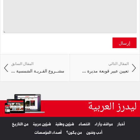
إرسال
المقال التالي
المقال السابق
تعيين عبير قوبعة مديرة ...
مشــروع القـريـة الشمسية ...
ليدرز العربية
أخبار
مواقف وآراء
اقتصاد
شؤون وطنية
شؤون عربية
من التاريخ
أدب وفنون
من يكون؟
أصداء المؤسسات