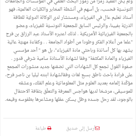
ولم يكن الفقيد رمزا من رموز البحث العلمي في المؤسسات والجامعات
التونسيّة فحسب، بل أسهم في أنشطة المخابر والكليات العالميّة، فهو
أستاذ تعليم عال في الفيزياء، ومستشار لدى الوكالة الدوليّة للطاقة
الذريّة بفيينا، والرئيس السابق للجمعيّة التونسيّة للفيزياء، وعضو
بالجمعيّة الفيزيائيّة الأمريكيّة . لذلك اعتبره الأستاذ عبد الرزاق بن فرج
"علما من أعلام الفكر وطودا من أطواد الجامعة . . وكفاءة مهنيّة عالية
يشهد بها كل أساتذة وباحثي مادة الفيزياء"، بل هو " أحد مؤسسي
الفيزياء والمادة المكثفة" وفقا لشهادة الأستاذة سامية شرفي قدور .
صفوة القول تجمع كل الشهادات التي تضمّنها جديد منشورات المجمع
على فرادة باحث ناطق بسبع لغات وفقالشهادة ابنته ليليا بن ناصر فرح،
مؤكّدة إلمامه بعديد العلوم مثل المعلوماتيّة وعلم الفلك، وعشقه
للموسيقى، مرسّخا لديها هواجس المعرفة والتعلّق بثقافة الاحتفال
بالوجود، لقد رحل جسده وظل يسكن عقلها ومشاعرها بطقوسه وقيمه.
أرسل إلى صديق
طباعة