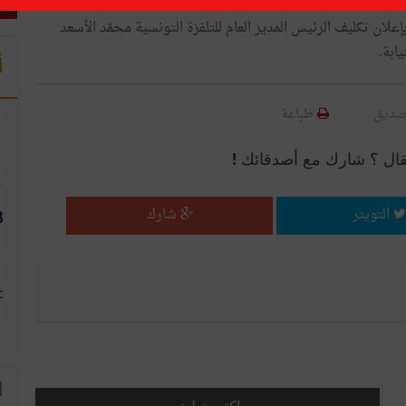
د تأكّدت صحّة هذا الخبر اليوم الخميس 7 مارس 2019 بإعلان تكليف الرئيس المدير العام للتلفزة التونسية محمّد الأسعد
ابة.
أ
صديق
طباعة
قال ؟ شارك مع أصدقائك !
التويتر
شارك
ا
اكتب تعليق