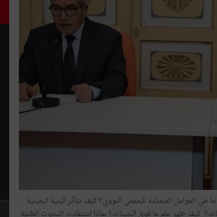
ا هي العوامل المحدّدة للحمض النووي؟ كيف تتأثّر البنية الجينيّة
ينات؟ كيف ظهر علم ما فوق الجينات؟ بماذا استفادت البحوث الطبيّة