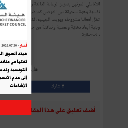
التكاملي المرتهن بتعزيز الرعاية الذاتيّة والعلاج الخصوصي،
نفسيّة وهوة سحيقة بين المرضى كمرضى السرطان، إذ لا يجوز
تظل أفعالنا مشروطة بهويتنا الجينيّة، لكننا لسنا عبيدا في م
وبنية أبعاد ذهنيّة ونفسيّة وثقافيّة من جهة ثانيّة، وبالتالي
بالاحتماليّة
أخبار
- 2026.07.30
أرسل إلى 
هيئة السوق الم
ثقتها في متانة 
هل أعجبك هذا الم
التونسية وتدع
إلى عدم الانسيا
شارك
الإشاعات
أضف تعليق على هذا المقال