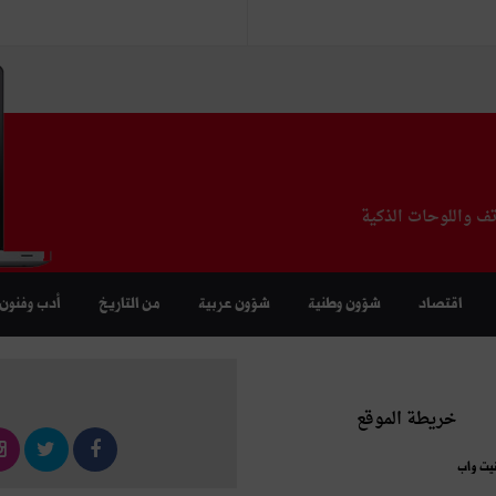
تف واللوحات الذكية
اقتصاد
شؤون وطنية
شؤون عربية
من التاريخ
أدب وفنون
خريطة الموقع
نيت واب