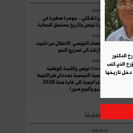
2026.07.21
جزيرة شكلي... جوهرة صغيرة في
بحيرة تونس وتاريخ يستحق الحماية
2026.07.09
الاقتصاد التونسي: الانتقال من تثبيت
التوازنات الى تسريع النمو
رخ الدكتور
2026.07.22
ؤرخ الذي كتب
Ooredoo تونس واللجنة الوطنية
 دخل تاريخها
الأولمبية التونسية تجددان شراكتهما
الاستراتيجية إلى غاية سنة 2028
(فيديو وألبوم صور)
لأخبار الأكثر تعلِيقا
2026.07.22