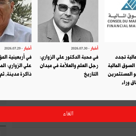
 فلا يمكن التطبيق الآلي لأساليب علاجيّة نمطيّة نظرا إلى تباينات
 تعميم المعالجة الكيميائيّة لاعتبارات نفسيّة بحتة . صفوة القول
ملكتها لأنّنا سلسلة من السمات الخلويّة والفيزيولوجيّة من جهة،
 يتخطى العلم المعاصر مفهوم الحتميّة البيولوجيّة مستبدلا إياها
أخبار
أخبار
- 2026.07.29
- 2026.07.30
صديق
طباعة
الية تجدد
في محبة الدكتور علي الزواري:
في أربعينية المؤ
السوق المالية
رجل العلم والعلاّمة في ميدان
علي الزواري: الم
قال ؟ شارك مع أصدقائك !
و المستثمرين
التاريخ
ذاكرة مدينة، ثم
ق وراء
التويتر
شارك
الغاء
ا