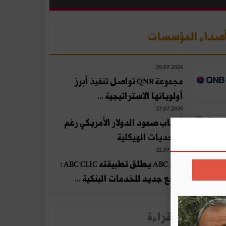
صداء المؤسسات
29.07.2026
مجموعة QNB تواصل تنفيذ أبرز
أولوياتها الاستراتيجية ...
27.07.2026
أسباب صمود الدولار الأمريكي رغم
التحديات الهيكلية
22.07.2026
بنك ABC يطلق تطبيقته ABC CLIC :
مرجع جديد للخدمات البنكية ...
لأخبار الأكثر قراءة