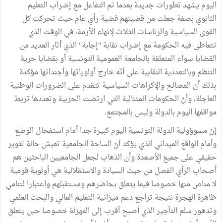
اليوم يشهد تطورات جديدة بعدما تم التفاعل مع إضراب التعليم
الثانوي بصفة جعلت من قضيتهم قضية رأي عام حيث تحركت كل
القوى السياسية والرئاسات الثلاث لإنهاء الأزمة، في الوقت الذي
تتعاطى فيه الحكومة مع إضراب نقابة "إجابة" الذي أثار العديد من
القضايا سواء المتعلقة بالجامعة العمومية التونسية أو بقضايا حرية
التنظم وبالتعددية النقابية على أنّه خارج أولوياتها وأجنداتها مؤكدة
بذلك أنّ المصالح والإكراهات السياسية تتقدم على الضرورات الوطنية
العاجلة، وأنّ الحكومات المتتالية التي ارتضت الحزبية وتعددها تربط
مواقفها اليوم بالدولة وليس بالمجتمع.
إنّ مسوؤولية الدولة التونسية اليوم كبيرة جدا أمام استفحال الوضع
وأمام الواقع الميداني الذي يؤكد أنّ الساحة الجامعية تعيش حالة تثوير
حقيقي على جميع الأصعدة وأن الذهاب لجعل الجامعيين الباحثين هم
أصحاب الرأي الفصل من حيث السيادة والاستقلالية هي أولوية قومية
لا مناص منها خصوصا فيما يتعلق بحاضرهم ومستقبلهم واعتبارا لتنامي
ظاهرة الهجرة نتيجة تراجع دعم ميزانية التعليم العالي والبحث العلمي
وتدهور سلم التأجير الذي أصبح أقرب إلى المهزلة خصوصا حين يتعلق