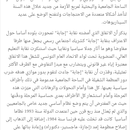
الساحة الجامعية والبحثية لمربع الأزمة من جديد خلال هذه السنة
لتأخذ أشكالا متعددة من الاحتجاجات ولتفتح الوضع على عديد
السيناريوهات.
يذكر أنّ الاتفاق الذي أمضته نقابة "إجابة" تمحورت بنُوده أساسا حول
الاعتراف بنقابة "إجابة" كشريك اجتماعي رسمي يجعل منها طرفا
مفاوضا وهو ما أثار جدلا سياسيا ونقابيا حيث استنكرت نقابة التعليم
العالي، المنضوية تحت لواء الاتحاد العام التونسي للشغل هذا الاتفاق
معتبرة إياه غير قانوني ويتضارب مع مبدإ التفاوض مع الطرف الأكثر
تمثيلية، وقدّرت أّن نقابة "إجابة" جاءت لتقوم بدور موازي هدفه ضرب
دور المنظمة الشغيلة في الساحة الجامعية مدعومة في ذلك بأطراف
سياسية بعينها. كل هذا وأمام التحولات والرهانات التي ميّزت هذه
المرحلة وأمام استشعار كل الأطراف بمدى حساسية المرحلة ودقّـتها
حيث من المفترض أن يتم وضع نظام أساسي جديد خاص بالجامعيين
والذي لم يُعدّل منذ ربع قرن حين اعتمدت الدولة سنة 1993 نظاما
أساسيا كانت قد تخلت عليه فرنسا سنة 1984، إضافة إلى الذهاب إلى
إصلاح منظومة إمد (إجازة- ماجستير- دكتوراه) وإعادة بنائها على