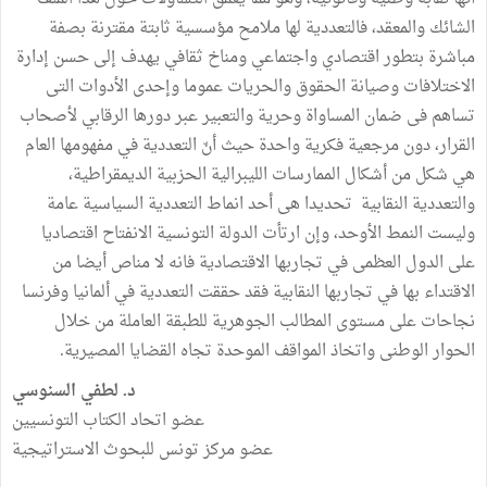
الشائك والمعقد، فالتعددية لها ملامح مؤسسية ثابتة مقترنة بصفة
مباشرة بتطور اقتصادي واجتماعي ومناخ ثقافي يهدف إلى حسن إدارة
الاختلافات وصيانة الحقوق والحريات عموما وإحدى الأدوات التى
تساهم فى ضمان المساواة وحرية والتعبير عبر دورها الرقابي لأصحاب
القرار، دون مرجعية فكرية واحدة حيث أنّ التعددية في مفهومها العام
هي شكل من أشكال الممارسات الليبرالية الحزبية الديمقراطية،
والتعددية النقابية تحديدا هى أحد انماط التعددية السياسية عامة
وليست النمط الأوحد، وإن ارتأت الدولة التونسية الانفتاح اقتصاديا
على الدول العظمى في تجاربها الاقتصادية فانه لا مناص أيضا من
الاقتداء بها في تجاربها النقابية فقد حققت التعددية في ألمانيا وفرنسا
نجاحات على مستوى المطالب الجوهرية للطبقة العاملة من خلال
الحوار الوطنى واتخاذ المواقف الموحدة تجاه القضايا المصيرية.
د. لطفي السنوسي
عضو اتحاد الكتاب التونسيين
عضو مركز تونس للبحوث الاستراتيجية