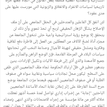
التشاركية والتعددية الفعلية منظمة بفعل القانون في اتجاه جعلها خرقا
تاريخيا لسياسات الانفراد والانغلاق والزبونية التي مورست عليها على
مدى عقود؟
لئن اتفق كل الفاعلين والمتدخلين في الحقل الجامعي على أنّ ملف
الإصلاح يشكّل الرّهان الحقيقي لربح أي تحدّ تنموي وأنّ ذلك لن
يتحقق إلا بوضع رؤية استراتيجية واعية حتّى تتحّول الجامعة من
مجرّد أداة لضخّ الآلاف من المعطّلين عن العمل إلى قاطرة دفع ثقافية
وفكرية ومشتل حقيقي لتهيئة الأجيال وصناعة النخب التي تحتاجها
سياسات البلاد في المرحلة القادمة، فإنّ الوضع الراهن والمتأزم على
جميع الأصعدة والذي أدّى إلى فرملة الآليات وتكبيل الإرادات، ينبئ
بتدهور خطير في ظلّ ارتباك الحكومة تجاه ملفّ الجامعيين الذي طفى
على السطح ليكون محلّ تجاذبات سياسية ونقابية سواء في صفوف
الطلبة أو في صفوف الجامعيين أنفسهم، فبعدما مرّت الجامعة بوضع
حرج السنة الفارطة على إثر إعلان نقابة اتحاد الأساتذة الجامعيين
الباحثين "إجابة" عن إضراب إداري تواصل لمدة خمسة أشهر تعطلت
خلاله أكثر من مائة مؤسسة عن إجراء الامتحانات والذي انتهى بإمضاء
اتفاق بين الطرف الوزاري والطرف النقابي عرف بـ"اتفاق 7 جوان"، تعود