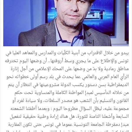
يبدو من خلال الاقتراب من أبنية الكلّيات والمدارس والمعاهد العليا في
تونس والإطلاع على ما يجري وسط أروقتها.. أن وضعها اليوم تخترقه
مناطق رمادية ولا بدّ من وضعها على المحك الإعلامي من أجل إنارة
الرأي العام العربي والعالمي عما يحدث في بلد رسم أولى خطواته نحو
الديمقراطية بسن دستور يكسب الدولة مشروعيتها في انتظار أن يتم
من خلاله الـتأسيس لمبدإ المواطنة الكاملة والمتساوية تحت حكم
القانون والتسليم بأن الشعب هو مصدر السلطات، ولا سيادة لفرد أو
مجموعة عليه، ليظل السؤال مطروحا اليوم : وبعدما أطفئنا الشمعته
السابعة وأشعلنا الثامنة للثورة، هل هناك إرادة وطنية حقيقية لتفعيل
مبدإ دمقرطة الجامعة التونسية عموما في تونس حتى تكون المقاربة