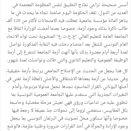
أسس صحيحة تراعي نماذج التطبيق لنفس المنظومة المعتمدة في
العديد من الدول، تقف الحكومة اليوم صامتة تجاه ما يحدث في ما
يناهز المائة مؤسسة جامعية تعطلت فيه الامتحانات لأكثر من 120 ألف
طالب ناكرة بذلك وجود أزمة، خصوصا بعدما أمضت الوزارة اتفاقا مع
الجامعة العامة للتعليم العالي "ج.ع.ت.ع" المنضوية تحت لواء الاتحاد
العام التونسي للشغل بعد اعتصام دخلت فيه النقابة المذكورة تواصل
لمدة أربعة أيام معتبرة بذلك بأنها أنهت أزمة الجامعة لتتفرغ إلى أزمة
الوظيفة العمومية والتعليم الثانوي والتي طالت وتواصلت لمدة شهور.
كل هذا يجعل من الحديث عن الإصلاح الجامعي يرتبط بأزمة حقيقية،
وفي حديثنا عن أزمة بمعناها الاشتقاقي والأصلي (لفظة أزمة تعني في
أصلها اليوناني ،القرار الحاسم)، نجدها تحمل مدلولا مزدوجا، وأمام
التغيرات الجذرية التي ستقدم عليها الجامعة العمومية التونسية بما
تنطوي عليه من تداعيات ورؤى فهي تعيش مرحلة مفصلية وحاسمة
بكل المقاييس، ستفضي لزوما إلى تحولات جدّ عميقة لا رجعة فيها
خصوصا وأنّها ستكون محلّ تصويت في البرلمان التونسي بما يجعل
وجود الإرادة والجرأة في أخذ القرارات ضرورة وطنية ملزمة، فالوضع