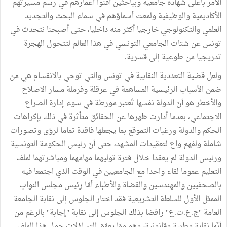
الأمر بأعلى شهادة جامعية وبباحثين أفنوا أعمارهم في رسم مسيرتهم
الأكاديمية والوظيفية ولمعت أسماؤهم في سماء البحث والتجديد
العلمي والتكنولوجي خارجيا أكثر منه داخليا، حتى أصبحنا نتحدث في
تونس عن شتات الجامعي التونسي في هذا العالم لتتحول الهجرة
تدريجيا من طوعية إلى قسرية.
ولعل قضية التعددية النقابية في تونس والتي توحي بالانقسام هي من
ضمن الأسباب الرئيسية المساهمة في عرقلة وفرملة مسار الاصلاح
والأخطر هو أنّ الدولة نفسها تُعتبر مورطة في سوء إدارة الصراع
الاجتماعي، بعدما أدارت ظهرها عن الحقائق متأثرة في ذلك بإكراهات
الحكم والدولة ورغبات التموقع بما يجعلها فاقدة تماما لرؤى وتصورات
شاملة ولفهم واع لتعقيدات المشهد، حتى أنّ رئيس الحكومة التونسية
ورئيس الدولة لم يعقدا خلال فترة توليهما مهامهما ومباشرتهما لملف
التعليم عموما لقاء واحدا مع الجامعيين في الوقت الذي اجتمعا فيه
بالصحفيين والمهندسين والقضاة والأطباء أمّا رئيس مجلس النواب
الممثّل الأول للسلطة التشريعية فقد اختار الجلوس إلى نقابة الجامعة
العامة "ج.ع.ت.ع" رافضا بذلك الجلوس إلى نقابة "إجابة" بالرغم من
أنّها نقابة وطنية وقانونية، وهو ممّا يعمّق التساؤلات حول هذا الملف