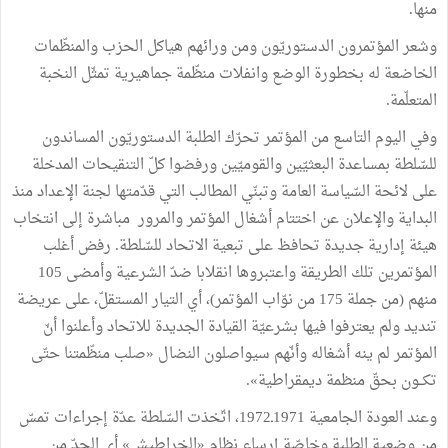
منها.
وشعر المؤتمرون الدستوريّون ومن ورائهم هياكل الحزب والمنظّمات
الخاضعة له بخطورة الوضع وانفلات منظّمة جماهيرية تمثّل النخبة
المتعلّمة.
وفي اليوم التاسع من المؤتمر تحرّك الطلبة الدستوريّون المساندون
للسّلطة بمساعدة البعثيّين والقوميّين ورفضوا كلّ التنقيحات المدخلة
على لائحة السّياسة العامة وتبنّي المطالب التي قدّمتها لجنة الإعداد منذ
البداية والإعلان عن اختتام أشغال المؤتمر والمرور مباشرة إلى انتخاب
هيئة إدارية جديدة تحافظ على تبعية الاتحاد للسّلطة. رفض أغلب
المؤتمرين تلك الطريقة واعتبروها انقلابا ضدّ الشرعية وأمضى 105
منهم (من جملة 175 من نوّاب المؤتمر)، أي التيار المستقلّ، على عريضة
تنديد ولم يعترفوا فيها بشرعيّة القيادة الجديدة للاتحاد وأعلنوا أنّ
المؤتمر لم ينه أشغاله وأنّهم سيواصلون النضال «صلب منظّمتنا حتّى
تكــون بحقّ منظمة ديمقراطية».
وعند العودة الجامعية 1971ـ1972، اتّخذت السّلطة عدّة إجراءات تمسّ
من وضعية الطلبة وخاصّة إرساء نظام «الخراطيش» أي الحدّ من