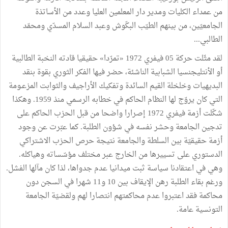
من عمداء الكليات ومدير دار المعلمين العليا وعدد من الأساتذة
الجامعيّين، من بينهم الطيّب البكّوش وعبد السلام المسدّي ومحمّد
الطالبي...
لقد مثّلت حركة 05 فيفري 1972 «تمرّدا» حقيقيا قادته النخبة الطالبية
أو الأنتليجنسيا الشبابية الناشئة، حضر فيها الفكر الثوري بقوة بنقد
البديهيات وخلخلة القيم السائدة وتفكيك الأراجيف والثوابت المزعـومة
التي كان يروّج لها النظام الحاكم في خطابه الرسمي منذ 1959. وهكذا
شكّلت أزمة فيفري 1972 إصرارا واضحا من قبل الحزب الحاكم على
تدجين الجامعة وحشر نفسه في شؤون الطلبة. كما عبّرت عن وجود
أزمة حقيقيّة بين السلطة والجامعة نتيجة حرص الحزب الاشتراكي
الدستوري على تسييرها من الخارج عبر مختلف مؤسّساته وهياكله.
وهي في اعتقادنا سياسة ثبت ميدانيا عدم جدواها، لذا كان مآلها الفشل.
ورغم بقاء الطلبة رهن الإيقاف بين 10 و11 شهرا في السجن دون
محاكمة فقد اعتبروا عدم محاكمتهم انتصارا لهم ولقضيّة الجامعة
التونسية عامة.