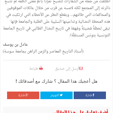
انطلقت من جملة من الشعارات لتصبح تمرّدا بأتمّ معنى الكلمة لم تتسع
دائرته إلى المجتمع لكنّه لامسه عن قرب من خلال عائلات الموقوفين
والمحاكمات التي طالتهم... وبقطع النظر عن الأخطاء التي ارتكبت في
هذه المحطة النضالية وتداعيتها السلبية على الطلبة والجامعة فإنها
تبقى لحظةً مُضيئةً ومُهمّة في تاريخ النضال الطالبي في تاريخ الجامعة
التونسية بتونس المستقلّة!.
عادل بن يوسف
(أستاذ التاريخ المعاصر والزمن الراهن بجامعة سوسة)
أرسل إلى صديق
طباعة
هل أعجبك هذا المقال ؟ شارك مع أصدقائك !
شارك
التويتر
شارك
أضف تعليق على هذا المقال