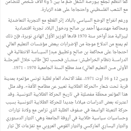
كما انتظم تجمّع ببورصة الشغل ضمّ ما بين 5 و6 آلاف شخص للتضامن
مع الشعب الفلسطيني واحتجاجا على هذه الزيارة.
ورغم انفراج الوضع السياسي بالبلاد إثر القطع مع التجربة التعاضديّة
ومحاكمة مهندسها أحمد بن صالح ودخول البلاد تجربة اقتصادية
ليبرالية منذ أواخر سنة 1970 قادها الوزير الأوّل الهادي نويرة، فإنّ ذلك
لم يمنع من اندلاع موجة من الإضرابات ببعض مؤسّسات التعليم العالي
احتجاجا على محاكمة بن صالح وتطبيق مبدإ السيــــاسة الانتقائية في
الدراســــة (نظام الخراطيش: سنتــــان فحسب لكلّ طالب خلال المرحلــــة
الأولى مــــن التعليم العالي) منذ مطلع السنة الجامعية 1970 - 1971.
وبين 12 و 16 أوت 1971، عَقَدَ الاتحاد العام لطلبة تونس مؤتمره بمدينة
قربة تحت شعار «الحركة الطلابية تعبير عن مطامح الأمّة». وقد مثّل
هذا المؤتمر محطّة مفصليّة في تاريخ الحركة الطلابية التونسية. وقد
اعتبرته بعض الدراسات ميلادا جديدا للحركة الطلابية التونسية بسبب
حركة التعبئة الواسعة في صفوف الطلبة الذي تزامن مع ولادة تيّارات
وحساسيات سياسية طلابية في أروقة الجامعة وهي: التيّار الدستوري
والتيّار اليساري الماركسي والتيّار القومي العروبي مع تفرّعات كلّ تيّار