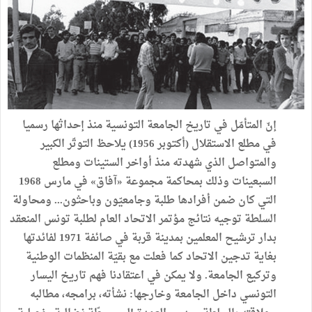
إنّ المتأمّل في تاريخ الجامعة التونسية منذ إحداثها رسميا
في مطلع الاستقلال (أكتوبر 1956) يلاحظ التوتّر الكبير
والمتواصل الذي شهدته منذ أواخر الستينات ومطلع
السبعينات وذلك بمحاكمة مجموعة «آفاق» في مارس 1968
التي كان ضمن أفرادها طلبة وجامعيّون وباحثون... ومحاولة
السلطة توجيه نتائج مؤتمر الاتحاد العام لطلبة تونس المنعقد
بدار ترشيح المعلمين بمدينة قربة في صائفة 1971 لفائدتها
بغاية تدجين الاتحاد كما فعلت مع بقيّة المنظمات الوطنية
وتركيع الجامعة. ولا يمكن في اعتقادنا فهم تاريخ اليسار
التونسي داخل الجامعة وخارجها: نشأته، برامجه، مطالبه