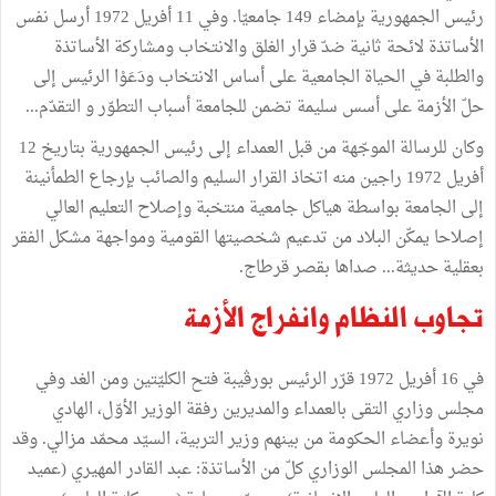
رئيس الجمهورية بإمضاء 149 جامعيّا. وفي 11 أفريل 1972 أرسل نفس
الأساتذة لائحة ثانية ضدّ قرار الغلق والانتخاب ومشاركة الأساتذة
والطلبة في الحياة الجامعية على أساس الانتخاب ودَعَوْا الرئيس إلى
حلّ الأزمة على أسس سليمة تضمن للجامعة أسباب التطوّر و التقدّم...
وكان للرسالة الموجّهة من قبل العمداء إلى رئيس الجمهورية بتاريخ 12
أفريل 1972 راجين منه اتخاذ القرار السليم والصائب بإرجاع الطمأنينة
إلى الجامعة بواسطة هياكل جامعية منتخبة وإصلاح التعليم العالي
إصلاحا يمكّن البلاد من تدعيم شخصيتها القومية ومواجهة مشكل الفقر
بعقلية حديثة... صداها بقصر قرطاج.
تجاوب النظام وانفراج الأزمة
في 16 أفريل 1972 قرّر الرئيس بورڤيبة فتح الكليّتين ومن الغد وفي
مجلس وزاري التقى بالعمداء والمديرين رفقة الوزير الأوّل، الهادي
نويرة وأعضاء الحكومة من بينهم وزير التربية، السيّد محمّد مزالي. وقد
حضر هذا المجلس الوزاري كلّ من الأساتذة: عبد القادر المهيري (عميد