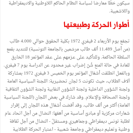
سيكون خطّا معارضا لسياسة النظام الحاكم اللاوطنية والاديمقراطية
واللاشعبية.
أطوار الحركة وطبيعتها
تجمّع يوم الأربعاء 2 فيفري 1972 بكلية الحقوق حوالي 4.000 طالب
(من أصل 11.489 ألف طالب مرسّمين بالجامعة التونسية) للتنديد بقمع
السلطة الحاكمة. وللتأكيد عـلى عـزمهم عـلى عـقد المؤتمر 18 الخارق
للعادة في حالة المنع شُنّ إضراب غير محدود عن الدراسة يوم 7 فيفري.
وبالفعـل انطلقت أشغال المؤتمر يوم الخميس 3 فيفري 1972 بمشاركة
آلاف الطلاب، حيث تكونت 5 لجان تحضيرية: اللجنة السياسية العامة
ولجنة الشؤون الداخلية ولجنة الشؤون النقابية ولجنة الشؤون الثقافية
ولجنة الصحافة والإعلام. وقد شارك في بعـض اللجان (اللجنة السياسية
العامة) أكثر من ألف طالب. وقد أفضت أشغال هـذه اللجان إلى إقرار
شعارات مركزية أو مبادئ أساسية من أهمّها: النضال من أجل اتحاد عام
لطلبة تونس ديمقراطي وجماهيري ومستقـلّ - النضال من أجل ثقافة
وطنية وتعـليم ديمقراطي وجامعة شعـبية - اعـتبار الحركة الطلابية