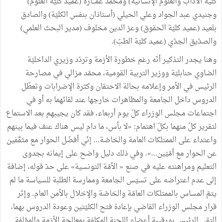
كلية الآداب والعلوم الإنسانية) ومحمّد عمـــارة (عميد كليّة العلوم)
وجنيدي عبد الجواد وعلي الحيلي (أستاذان بنفس الكليّة) والصادق
بلعيد (عميد كليّة الحقوق) وعز الدين مخلوف (مدير البحث العلمي)
والصدّيق الجدّي (عميد كليّة الطبّ).
وهنا يجدر التذكير أنّه رغم خطورة الأزمة وتردّد وزيري الداخليّة
الضاوي حنابليّة ووزير التربية القومية، محمّد مزالي في مصارحة
الرئيس في الأمر وإعلامه بحالة الاحتقان وكثرة الإضرابات وتعطّل
الدروس داخل الجامعة والمظاهرات خارجها عند لقائهما به أو في
اجتماعات مجلس الوزراء كلّ يوم أربعاء، فقد كان يجيبهم بعد الاستماع
لتقرير كلّ منهما بكلّ اهتمام: «لا بأس، ما دام ليس هناك عنف فيما بينهم
واعتداء على الممتلكات العامة والخاصّة... إنّي أفضّل الحوار مع مثقّفين
عن الحوار مع أمّيّين...». وفي ذلك دليل واضح على إيمانه بجدوى
التعليم ومراهنته عليه في صنع « الأمّة التونسية» على حدّ قوله، إضافة
إلى عدم اعتراضه على تسيّس الجامعة وممارسة الطلبة للسياسة ما لم
يتمّ المساس بالممتلكات العامّة والخاصّة والإخلال بالأمن العام. وإثر
قرار مجلس الوزراء القاضي بإعادة فتح الكليّتين وعودة الدروس بهما،
التقى الرئيس بورقيبة أعضاء اللجنة المكلفة بمعالجة الأزمة والمؤلفة