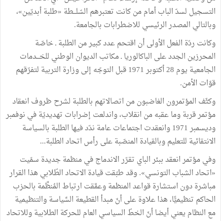
التسجيل لسدّ الباب أمام من كانت تعتبرهم السّلـــطة «طلبة أبديّين»،
وبالتالي المصدر الرئيسي للاضطرابات بالجامعة.
وكانت ردّة الفعل الأولى أن اقتحم عدد كبير من الطلبة ـ خاصّة
المحرزين الجدد على الباكالوريا ـ مكاتب الديوان الوطني للخـــدمات
الجامعية يوم 28 أكتوبر 1971 قبل التوجّه إلى وزارة التربية لتفرّقهم
قوّات الأمن.
وكثّف المؤتمرون الغاضبون من اتصالاتهم بالطلبة لشرح ظروف انعقاد
مؤتمر قربة وما عقبه من انقلاب، واندلعت إضرابات تهديديّة في نوفمبر
وديسمبر 1971 وانعقدت اجتماعات عامة ندّد فيها الطلبة بالسياسة
الانتقائية للتعليم وبالقيادة المنصّبة على رأس اتحاد الطلبة...
وفي مؤتمر انعقد ببئر الباي تقرّر الاندماج في منظمة جديدة سمّيت
«اتحاد الشباب التونسي». وقد طبّقت قيادة الاتحاد الطّلابي هذا القرار
مباشرة دون استشارة قواعد المنظمة وعمَّقت ارتباط المُنظَّمة بالحزب
الحاكم تنظيميًّا، هذا علاوة على أنّ مبدأ القطيعة السِّياسة والتنظيمية
مع النظام يعني أيضا أنّ الخطّ السياسي العام للحركة الطلابية وللاتحاد