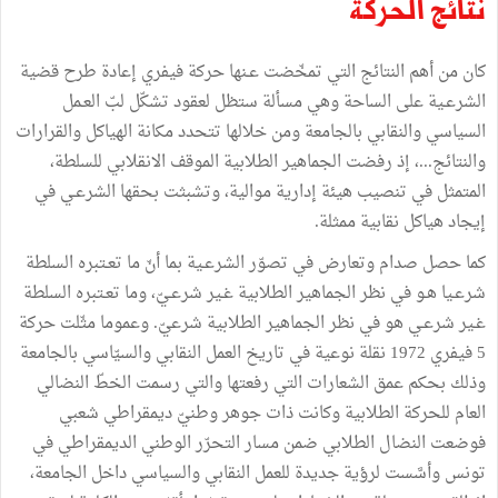
نتائج الحركة
كان من أهم النتائج التي تمخّضت عـنها حركة فيفري إعادة طرح قضية
الشرعـية على الساحة وهي مسألة ستظل لعقود تشكّل لبّ العـمل
السياسي والنقابي بالجامعة ومن خلالها تتحدد مكانة الهياكل والقرارات
والنتائج...، إذ رفضت الجماهير الطلابية الموقف الانقلابي للسلطة،
المتمثل في تنصيب هيئة إدارية موالية، وتشبثت بحقها الشرعـي في
إيجاد هياكل نقابية ممثلة.
كما حصل صدام وتعارض في تصوّر الشرعـية بما أنّ ما تعـتبره السلطة
شرعـيا هـو في نظر الجماهير الطلابية غـير شرعـيّ، وما تعـتبره السلطة
غـير شرعـي هو في نظر الجماهير الطلابية شرعيّ. وعموما مثّلت حركة
5 فيفري 1972 نقلة نوعية في تاريخ العمل النقابي والسيّاسي بالجامعة
وذلك بحكم عمق الشعارات التي رفعتها والتي رسمت الخطّ النضالي
العام للحركة الطلابية وكانت ذات جوهر وطنيّ ديمقراطي شعبي
فوضعت النضال الطلابي ضمن مسار التحرّر الوطني الديمقراطي في
تونس وأسَّست لرؤية جديدة للعمل النقابي والسياسي داخل الجامعة،