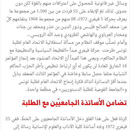
وسائل غير قانونية للحصول على اعترافات منهم بالقوّة لكن دون
جدوى. لذلك تمّ الإبقاء على 55 فردت من بين 1.500 من مجموعة ما
يعرف بحركة 5 فيفري 1972، 08 منهم من مجموعة 1968 يتقدّمهم كلّ
من: محمّد الصالح فليـــس ونــور الديــن بن خذر ومحمّد بن جنات
ومختار العرباوي والهاشمي الطرودي وعبد الله الرويسي...
وأمام تصلُّب موقف النظام من مسألة استقلالية الاتحاد العام لطلبة
تونس طرحت حركة فيفري مبدأ «القطيعة السياسية والتنظيميّة مع
النظام الحاكم»، ويعني هذا المبدأ أنّ الاتحاد المنشود بعد إنجاز المؤتمر
18 الخارق للعادة لن يكون له أيّ ارتباط تنظيمي بأطر الحزب الحاكم
الشبابية مثلما حصل سابقا وخاصّة في المؤتمر الثالث المنعقد بنابل
عندما أقرّ الدساترة آنذاك فكرة إدماج الاتحاد العام لطلبة تونس
و«الجامعة القومية للطلبة الدستوريين» في منظّمة واحدة.
تضامن الأساتذة الجامعيّين مع الطلبة
كردّة فعل على هذا الغلق دخل الأساتذة الجامعيّون على الخطّ. ففي 25
فيفري 1972 وجّه أساتذة كلية الآداب والعلوم الإنسانية رسالة إلى