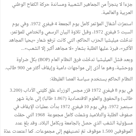
جزءا لا يتجزأ من الجماهير الشعـبية ومساندة حركة الكفاح الوطني
العـربية والعالمية.
استمرّت أشغال المؤتمر كامل يوم الجمعة 4 فيفري 1972. وفي يوم
السبت 5 فيفري 1972، وقبل تلاوة البيان الرسمي والختامي للمؤتمر،
تدخّلت ميليشيا الحزب الحاكم، التي كانت ترفع شعار «يحيا المجاهد
الأكبر»، فيردّ عـليها الطلبة بشعار «لا مجاهد أكبر إلا الشعـب»...
وبعـد فشل الميليشيا تدخّلت فرق النظام العام (BOP) بكل ضراوة
ووحشية، وهـو ما أدّى إلى مواجهات دامية وإيقاف أكثر من 900 طالب.
النظام الحاكم يستخدم سياسة العصا الغليظة:
في يوم 8 فيفري 1972 قرّر مجس الوزراء غلق كليّتي الآداب (3.200
طالب) والحقوق والعلوم الاقتصادية (1.867 طالبا) إلى غاية شهر
سبتمبر 1972. وفي يوم 10 فيفري 1972 بدأت عمليات الإيقاف في
صفوف الطلبة والتلاميذ وشملت كامل مجموعة 1968 التي حمّلت
مسؤولية الشغب الذي حصل بالجامعة وبكامل البلاد. وقد بلغ عدد
الموقوفين 1.500 موقوف تمّ تصنيفهم إلى مجموعات. كما اعتمدت عدّة