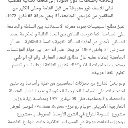
وعلاقته بالسلطة...، دون العودة إلى محطّة نضالية مفصلية
تبقى للأسف غير معروفة من قبل العامة وحتّى الكثير من
المثقفين من خرّيجي الجامعة، ألا وهي حركة 05 ففري 1972.
تميز مطلـع السبعينــات بعودة معركة الاستقلالية بين السلطة والجامعة
على الســـاحــة. كما طرحت للنقاش بين اتحاد الطلبة والحكومة عديد
المسائل الأخرى من أهمّها: المسألة اللغوية والمسألة الثقافية... بعد أن
صدر في 24 جانفي 1969 أمر ينصّ على أنّه «من بين مهامّ المؤسّسات
الجامعيّة إعطاء تعليم عال مطابق لتقدّم المعارف وللواقع الوطني
يستجيب لحاجيات البلاد وكذلك تطوير الثقافة الوطنية عبر تعميم
تعليم اللغة العربية».
ولم يخلُ الشارع من تحرّكات الجامعيّين من طلبة وأساتذة وباحثين
احتجاجات على السياسة الخارجية للحكومة وعديد القضايا المتصلة
بالاقتصاد والاجتماعية. ففي 09 فيفري 1970 وبمناسبة زيارة وزير
الخارجية الأمريكي «وليام روجرز» William Rogers» لتونس لعرض
مشروع التسوية للنزاع في الشرق الأوسط المعروف بـ «مشروع
روجرز»، اندلعت موجة من المسيرات الطلابية جابت شوارع العاصمة.