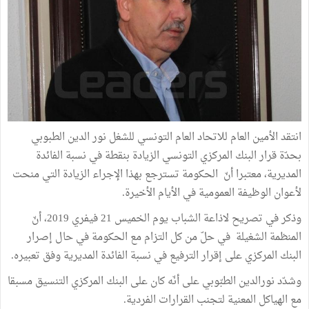
انتقد الأمين العام للاتحاد العام التونسي للشغل نور الدين الطبوبي
بحدّة قرار البنك المركزي التونسي الزيادة بنقطة في نسبة الفائدة
المديرية، معتبرا أنّ الحكومة تسترجع بهذا الإجراء الزيادة التي منحت
لأعوان الوظيفة العمومية في الأيام الأخيرة.
وذكر في تصريح لاذاعة الشباب يوم الخميس 21 فيفري 2019، أنّ
المنظمة الشغيلة في حلّ من كل التزام مع الحكومة في حال إصرار
البنك المركزي على إقرار الترفيع في نسبة الفائدة المديرية وفق تعبيره.
وشدّد نورالدين الطبّوبي على أنّه كان على البنك المركزي التنسيق مسبقا
مع الهياكل المعنية لتجنب القرارات الفردية.