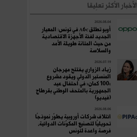
لأخبار الأكثر تعلِيقا
2026.08.04
أوبو تطلق A6c في تونس: المعيار
الجديد لفئة الأجهزة الاقتصادية
من حيث المتانة طويلة الأمد
والسلاسة
2026.07.19
زياد الزواري يفتتح مهرجان
المنستير الدولي ويقود مشروع
«100 كمان» في احتفال عيد
الجمهورية بالمتحف الوطني بقرطاج
(فيديو)
2026.08.06
ائتلاف شركات أوروبية يطوّر نموذجًا
تحويليًا لتصنيع المكوّنات الدوائية،
فرصة واعدة لتونس