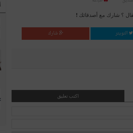
صديق
طباعة
ا
قال ؟ شارك مع أصدقائك !
التويتر
شارك
اكتب تعليق