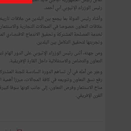
تقابل رئيس الجمهورية الباجي قايد السيسي صباح يوم الاثن
رئيس الوزراء الإثيوبي آبي أحمد.
وأشاد رئيس الدولة بما يجمع بين البلدين من علاقات تاريخ
علاقات التعاون خصوصا في المجالات التجارية والاستثمار. 
لخدمة المصلحة المشتركة وتحقيق الاندماج الاقتصادي المن
وتجربتها لتحقيق التكامل بين البلدين.
ومن جهته، أثنى رئيس الوزراء الإثيوبي على الدور الهام لتو
التعاون والتضامن والاستقلالية داخل القارة الإفريقية.
وعبّر عن أمله في أن تساهم الدورة السادسة للجنة المشتركة
رفع نسق التعاون وتنويعه في كافة المجالات، مبرزا أهمية ا
مناخ الاستثمار وفرص التعاون، إلى جانب كونها سوقا كبيرة
القرن الإفريقي.