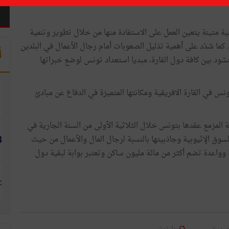
ين بمناسبة مشاركته في قمة الاتحاد الإفريقي بأديس أبابا، مع
ية متينة يتعين العمل على الاستفادة منها من خلال تطوير وتنمية
كما شدّد على أهمية تذليل الصعوبات أمام رجال الأعمال في البلدين
أ
شود بين كافة دول القارة، مبديا استعداد تونس لوضع خبراتها
نس في القارة الافريقية ومكانتها المتميزة في الدفاع عن مبادئ
 المزمع عقدها بتونس خلال الثلاثية الأولى من السنة الجارية في
لسوق الإثيوبية وجاذبيتها بالنسبة لرجال المال والأعمال من حيث
 وواعدة تضم أكثر من مائة مليون ساكن وتعتبر بوابة لبقية دول