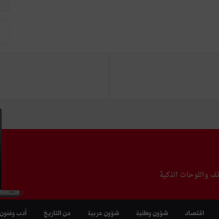
تف واللوحات الذكية
اقتصاد
شؤون وطنية
شؤون عربية
من التاريخ
أدب وفنون