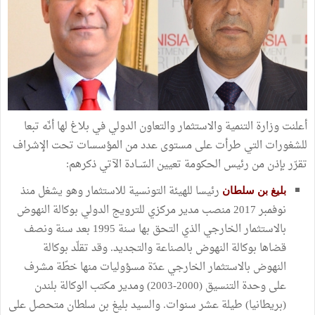
أعلنت وزارة التنمية والاستثمار والتعاون الدولي في بلاغ لها أنّه تبعا
للشغورات التي طرأت على مستوى عدد من المؤسسات تحت الإشراف
تقرّر بإذن من رئيس الحكومة تعيين السّــادة الآتي ذكرهم:
رئيسا للهيئة التونسية للاستثمار وهو يشغل منذ
بليغ بن سلطان
نوفمبر 2017 منصب مدير مركزي للترويج الدولي بوكالة النهوض
بالاستثمار الخارجي الذي التحق بها سنة 1995 بعد سنة ونصف
قضاها بوكالة النهوض بالصناعة والتجديد. وقد تقلّد بوكالة
النهوض بالاستثمار الخارجي عدّة مسؤوليات منها خطّة مشرف
على وحدة التنسيق (2000-2003) ومدير مكتب الوكالة بلندن
(بريطانيا) طيلة عشر سنوات. والسيد بليغ بن سلطان متحصل على