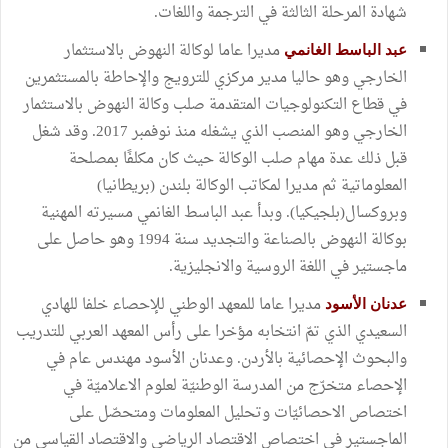
شهادة المرحلة الثالثة في الترجمة واللغات.
مديرا عاما لوكالة النهوض بالاستثمار
عبد الباسط الغانمي
الخارجي وهو حاليا مدير مركزي للترويج والإحاطة بالمستثمرين
في قطاع التكنولوجيات المتقدمة صلب وكالة النهوض بالاستثمار
الخارجي وهو المنصب الذي يشغله منذ نوفمبر 2017. وقد شغل
قبل ذلك عدة مهام صلب الوكالة حيث كان مكلفًا بمصلحة
المعلوماتية ثم مديرا لمكاتب الوكالة بلندن (بريطانيا)
وبروكسال(بلجيكيا). وبدأ عبد الباسط الغانمي مسيرته المهنية
بوكالة النهوض بالصناعة والتجديد سنة 1994 وهو حاصل على
ماجستير في اللغة الروسية والانجليزية.
مديرا عاما للمعهد الوطني للإحصاء خلفا للهادي
عدنان الأسود
السعيدي الذي تمّ انتخابه مؤخرا على رأس المعهد العربي للتدريب
والبحوث الإحصائية بالأردن. وعدنان الأسود مهندس عام في
الإحصاء متخرّج من المدرسة الوطنيّة لعلوم الاعلاميّة في
اختصاص الاحصائيّات وتحليل المعلومات ومتحصّل على
الماجستير في اختصاص الاقتصاد الرياضي والاقتصاد القياسي من