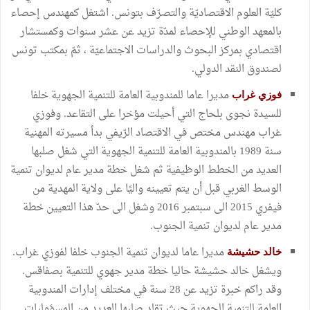
كليّة العلوم الاقتصاديّة والتصرّف بتونس. اشتغل كمهندس إحصاء
بالمعهد الوطني للإحصاء لمدّة تزيد عن عشر سنوات وكمستشار
اقتصادي بمركز البحوث والدراسات الاجتماعيّة ، ثمّ بمكتب تونس
لصندوق النقد الدولي.
مديرا عاما للمندوبية العامة للتنمية الجهوية خلفا
فوزي غراب
للسيدة نجوى بلحاج التي أحيلت مؤخرا على التقاعد. وفوزي
غراب مهندس مختص في الاقتصاد الرّيفي بدأ مسيرته المهنية
سنة 1989 بالمندوبية العامة للتنمية الجهوية التي شغل صلبها
العديد من الخطط الوظيفية ثم شغل خطة مدير عام لديوان تنمية
الوسط الغربي قبل أن يتم تعيينه واليًا على ولاية المهدية من
فيفري 2015 الى سبتمبر 2016 وشغل الى حدّ هذا التعيين خطة
مدير عام لديوان تنمية الجنوب.
مديرا عاما لديوان تنمية الجنوب خلفا لفوزي غراب.
خالد حشيشة
ويشغل خالد حشيشة حاليا خطة مدير جهوي للتنمية بصفاقس.
وقد راكم خبرة تزيد عن 28 سنة في مختلف إدارات المندوبية
العامة للتنمية الجهوية حيث تقلد صلبها العديد من المسؤوليات.